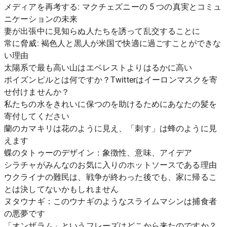
メディアを再考する: マクチェズニーの 5 つの真実とコミュ
ニケーションの未来
妻が出張中に見知らぬ人たちを誘って乱交することに
常に脅威: 褐色人と黒人が米国で快適に過ごすことができな
い理由
太陽系で最も高い山はエベレストよりはるかに高い
ポイズンピルとは何ですか？Twitterはイーロンマスクを寄
せ付けませんか？
私たちの水をきれいに保つのを助けるためにあなたの髪を
寄付してください
蘭のカマキリは花のように見え、「刺す」は蜂のように見
えます
蝶のタトゥーのデザイン：象徴性、意味、アイデア
シラチャがみんなのお気に入りのホットソースである理由
ウクライナの難民は、戦争が終わった後でも、家に帰るこ
とは決してないかもしれません
ヌタウナギ：このウナギのようなスライムマシンは捕食者
の悪夢です
「オンザラム」というフレーズはどこから来たのですか？