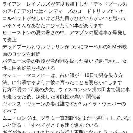
ライアン・レイノルズが何度も却下した『デッドプール3』
のアイデアの1つはインディーズのロードトリップだった
コルベットが欲しいけど見た目がひどい方がいいと思って
いる？そんなあなたにぴったりの車があります
ヒューストンの夏の暑さの中、アマゾンの配達車が爆発し
て炎上
デッドプールとウルヴァリンがついにマーベルのX-MEN映
画のロックを解除
パデュー大学の教授が覚醒剤を扱った疑いで逮捕され、女
性に性的好意を抱かせる
マシュー・マコノヒーは、占い師が「10日で男を失う方
法」に出演するように彼に言ったことを明らかにします
行方不明の 17 歳の少女、ウィスコンシン州の田舎で溝に車
を走らせた後、凍死した可能性が高い: 関係者
ヴィンス・ヴォーンの妻は誰ですか? カイラ・ウェバーの
すべて
ムニ・ロングは、グラミー賞3部門をまだ「処理」していな
いと語る：「すべてがとても速く進んでいる」
ギグがキャンセルされてから行方不明になったラッパーの