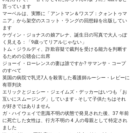
言っています
マーベルは、実際に「アントマン＆ワスプ：クォントゥマ
ニア」から架空のスコット・ラングの回想録を出版してい
ます
ケヴィン・ジョナスの娘アレナ、誕生日の写真で大人っぽ
く見える：「9歳ってリアルじゃない」
トム・ジラルディ、詐欺容疑で裁判を受ける能力を判断す
るための公聴会に出席
ジョーイ・ローレンスの妻は誰ですか? サマンサ・コープ
のすべて
英国の病院で乳児7人を殺害した看護師ルーシー・レビーに
有罪判決
エリックとジェシー・ジェイムズ・デッカーはいつも「お
互いにスムージング」しています - そして子供たちはそれ
が好きではありません
ガ・ハイウェイで意識不明の状態で発見された後、37 年前
に死亡した女性は、行方不明の 4 人の母親として特定され
ました