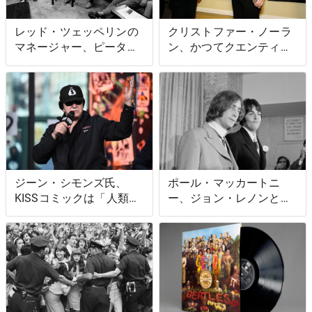
レッド・ツェッペリンの
クリストファー・ノーラ
マネージャー、ピータ
ン、かつてクエンティ
ー・グラントはゼップが
ン・タランティーノ監督
グラミー賞を受賞する前
の『パルプ・フィクショ
に偽バンドがグラミー賞
ン』の脚本を読んだこと
を受賞するのを見ていた
を後悔した
ジーン・シモンズ氏、
ポール・マッカートニ
KISSコミックは「人類を
ー、ジョン・レノンと初
再創造する可能性があ
めて会ったときに最も印
る」と語る
象に残ったことについて
語る