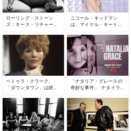
ローリング・ストーン
ニコール・キッドマン
ズ：キース・リチャー
は、マイケル・キートン
ズ、バンドを批判したあ
とヴァル・キルマーがバ
る音楽ファンに激怒
ットマンとして共有した
この1つの魅力的な特徴
を愛した
ペトゥラ・クラーク、
「ナタリア・グレースの
「ダウンタウン」は絶望
奇妙な事件」: ナタイラ、
的な曲を披露したと語る
クリスティン、マイケ
ル・バーネットは今日ど
こにいますか?