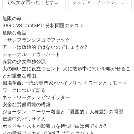
て彼女が言ったことすべ
ジュディ・ノートン、番
て、そして「1人」を見
組の撮影中、自分が時々
つけるまでの5年間の期
「ガキ」だったことに気
無限の命
間
づいた
BARD VS ChatGPT: 分析問題のテスト
危険な会話
「サンフランシスコでファック」
アートは政治的ではないのでしょうか?
ジャーナル・アウトバート
赤髪の少女単独公演
犬の飼い主に役立つヒント: 犬に散歩中に匂いを嗅がせるこ
とが重要な理由
職場革命: 一流の専門家がハイブリッド ワークとリモート
ワークについて語る
ネットワークテレビツイッター
安全な労働環境の構築
ジョーダン・ニーリー殺害と「愛国的」人種差別の問題
伝道中のパリサイ人
ポッドキャストが影響力を持つ理由は何ですか?
その脅威アーカイブ: Vol 7 ブラックバスタ