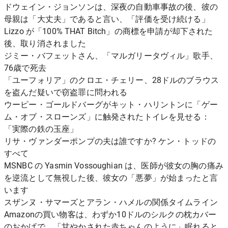
ドウェイン・ジョンソンは、深夜の自動車事故の後、彼の
母親は「大丈夫」であると言い、「評価を受け続ける」
Lizzo が「100% THAT Bitch」の商標を申請が却下された
後、取り消されました
ジミー・バフェットさん、「マルガリータヴィル」歌手、
76歳で死去
「ユーフォリア」のクロエ・チェリー、28ドルのブラウス
を盗んだ疑いで窃盗罪に問われる
ウーピー・ゴールドバーグがキット・ハリントンに「ゲー
ム・オブ・スローンズ」に触発されたトイレを見せる：
「実際の鉄の玉座」
リサ・ヴァンダーポンプの夫は誰ですか? ケン・トッドの
すべて
MSNBC の Yasmin Vossoughian は、医師が彼女の胸の痛み
を逆流として無視した後、彼女の「悪夢」が始まったと言
います
スザンヌ・サマーズとアラン・ハメルの関係タイムライン
Amazonの買い物客は、わずか10ドルのシルクの枕カバー
のおかげで、「甘やかされた赤ちゃんのように」眠れると