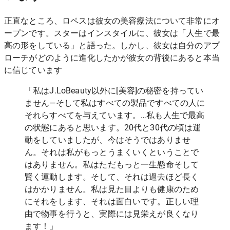
正直なところ、
ロペスは
彼女の美容療法について
非常にオ
ープン
です。スターはインスタイルに、彼女は「人生で最
高の形をしている」と語った。しかし、彼女は自分のアプ
ローチがどのように進化したかが彼女の背後にあると本当
に信じています
「私はJ.LoBeauty以外に[美容]の秘密を持ってい
ません—そして私はすべての製品ですべての人に
それらすべてを与えています。…私も人生で最高
の状態にあると思います。20代と30代の頃は運
動をしていましたが、今はそうではありませ
ん。それは私がもっとうまくいくということで
はありません。私はただもっと一生懸命そして
賢く運動します。そして、それは過去ほど長く
はかかりません。私は見た目よりも健康のため
にそれをします、それは面白いです。正しい理
由で物事を行うと、実際には見栄えが良くなり
ます！」