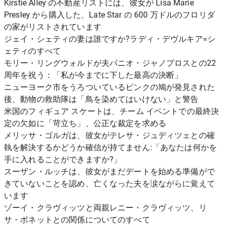
Kirstie Alley の不動産リストには、彼女が Lisa Marie
Presley から購入した、Late Star の 600 万ドルのフロリダ
の家がリストされています
ジェイ・シェティの妻は誰ですか?ラディ・デヴルキア=シ
ェティのすべて
モリー・リングウォルドが夫パニオ・ジャノプロスとの22
周年を祝う：「私が今までに下した最高の決断」
ニューヨーク市をうろついているピンクの鳩が発見された
後、動物の救助隊は「鳥を染めてはいけない」と警告
米国のフィギュア スケートは、チーム イベントでの最終決
定の欠如に「苛立ち」、公正な裁定を求める
メリッサ・ゴルガは、彼女がテレサ・ジュディツェとの確
執を解決するかどうか確信が持てません:「あなたは何かを
手に入れることができますか?」
スーザン・ルッチは、彼女がまだデートを始める準備がで
きていないことを認め、亡くなった夫を涙ながらに覚えて
います
ゾーイ・クラヴィッツと両親レニー・クラヴィッツ、リ
サ・ボネットとの関係についてのすべて