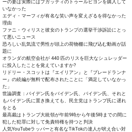
ーの妻は実際にはブガッティのトゥールビヨンを購入して
いなかった
エディ・マーフィが有名な笑い声を変えざるを得なかった
理由
ファニ・ウィリスと彼女のトランプの選挙干渉訴訟にとっ
て悪いニュース
恐ろしい乱気流で男性が頭上の荷物棚に飛び込む動画が話
題に
オランダの航空会社が 440 匹のリスを巨大なシュレッダー
に投入したことを覚えていますか?
リドリー・スコットは『エイリアン』と『ブレードランナ
ー』の続編が無料で配布されたことに「満足していなかっ
た」
世論調査：バイデン氏をバイデン氏、バイデン氏、それと
もバイデン氏に置き換えても、民主党はトランプ氏に遅れ
をとる
最高裁はトランプ大統領が午前9時から午後5時までの間に
犯した犯罪に対して免責特権を持つと判決
人気YouTubeラッパーと有名なTikTokの達人が吠え合い対