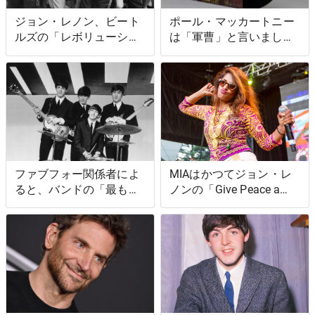
ジョン・レノン、ビート
ポール・マッカートニー
ルズの「レボリューショ
は「軍曹」と言いまし
ン」の一節を警察にコメ
た。ペッパーの歌はヘロ
ント
インについてではない
ファブフォー関係者によ
MIAはかつてジョン・レ
ると、バンドの「最もエ
ノンの「Give Peace a
キサイティングなパフォ
Chance」を攻撃したこと
ーマンス」の1つだった
がある
初期のビートルズの曲