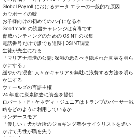
Global Payroll におけるデータ エラーの一般的な原因
カウボーイの嘘
お子様向けの初めてのハイになる本
Goodreads の読書チャレンジは有毒です
脅威ハンティングのための OSINT の収集
電話番号だけで誰でも追跡 | OSINT調査
生徒が先生になる
「マリアナ海溝の公開: 深淵の恐るべき隠された真実を明ら
かにする」
緩やかな浸食: 人々がキャリアを無駄に浪費する方法を明ら
かにする
ウェールズの言語主権
24 年度に炭素除去に資金を提供
ロバート・F・ケネディ・ジュニアはトランプのバーサー戦
略をどのように利用しているか
サンデースモア
「優しい」犬が近所のジョギング者やサイクリストを追い
かけて男性が職を失う