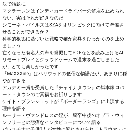
決で話題に
マクラーレンはインディカードライバーの解雇を止められ
ない、実はそれが好きなのだ
シモーネ・バイルズはSZAをオリンピックに向けて準備さ
せることができるか？
科学的根拠に基づいた戦略で猫が家具をひっかくのを止め
ましょう
亡くなった有名人の声を発掘してPDFなどを読み上げるAI
リモートプレイとクラウドゲームで週末を過ごしました
が、とても楽しかったです
『MaXXXine』はハリウッドの低俗な物語だが、あまりに穏
やかすぎる
アカデミー賞を受賞した『チャイナタウン』の脚本家ロバ
ート・タウンのご冥福をお祈りします
ケイト・ブランシェットが『ボーダーランズ』に出演する
理由を語る
ルーサー・ヴァンドロスの姪が、脳卒中後のオプラ・ウィ
ンフリーとの悲痛なインタビューについて語る
パレスチナの子供2人が女性に溺れさせられ「トラウマ」に