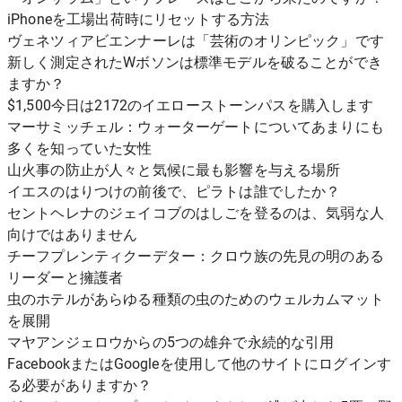
iPhoneを工場出荷時にリセットする方法
ヴェネツィアビエンナーレは「芸術のオリンピック」です
新しく測定されたWボソンは標準モデルを破ることができ
ますか？
$1,500今日は2172のイエローストーンパスを購入します
マーサミッチェル：ウォーターゲートについてあまりにも
多くを知っていた女性
山火事の防止が人々と気候に最も影響を与える場所
イエスのはりつけの前後で、ピラトは誰でしたか？
セントヘレナのジェイコブのはしごを登るのは、気弱な人
向けではありません
チーフプレンティクーデター：クロウ族の先見の明のある
リーダーと擁護者
虫のホテルがあらゆる種類の虫のためのウェルカムマット
を展開
マヤアンジェロウからの5つの雄弁で永続的な引用
FacebookまたはGoogleを使用して他のサイトにログインす
る必要がありますか？