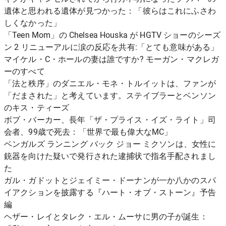
遺体と思われる遺体が見つかった：「彼らはこれにふさわ
しくなかった」
「Teen Mom」の Chelsea Houska が HGTV ショーのシーズ
ン 2 リニューアルに涙の反応を共有:「とても意味がある」
マイケル・C・ホールの妻は誰ですか? モーガン・マクレガ
ーのすべて
「法と秩序」のダニエル・モネ・トルイットは、ファンが
「だまされた」と考えています。ステイブラーとベンソン
のキス・ティーズ
ボブ・バーカー、長年「ザ・プライス・イズ・ライト」司
会者、99歳で死去：「世界で最も偉大なMC」
ベンガルズ ランニング バック ジョー ミクソンは、女性に
銃器を向けた疑いで発行された逮捕状で指名手配されまし
た
ガル・ガドットとジェイミー・ドーナンが一か八かのスパ
イアクションを披露する『ハート・オブ・ストーン』予告
編
ヘザー・レイとタレク・エル・ムーサに男の子が誕生：