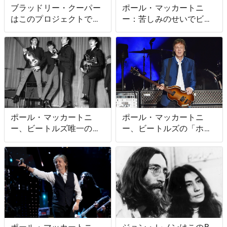
ブラッドリー・クーパー
ポール・マッカートニ
はこのプロジェクトでジ
ー：苦しみのせいでビー
ュリア・ロバーツと共演
トルズの『ホワイト・ア
したとき、俳優としての
ルバム』の1曲は良い曲
キャリアが危うくなって
になった
いた
ポール・マッカートニ
ポール・マッカートニ
ー、ビートルズ唯一の公
ー、ビートルズの「ホエ
演中止にストレスを感じ
ン・アイム・シックステ
て吐いてしまう
ィ・フォー」は冗談だっ
たと語る