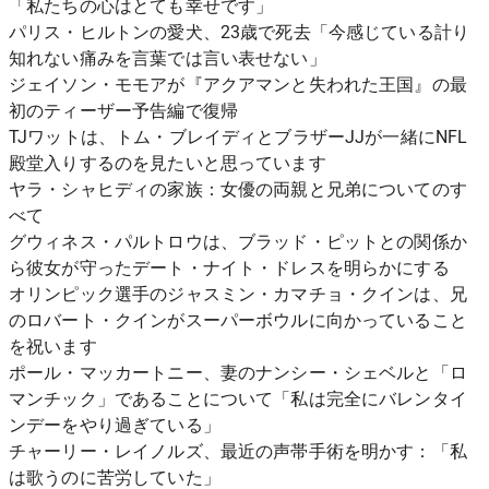
「私たちの心はとても幸せです」
パリス・ヒルトンの愛犬、23歳で死去「今感じている計り
知れない痛みを言葉では言い表せない」
ジェイソン・モモアが『アクアマンと失われた王国』の最
初のティーザー予告編で復帰
TJワットは、トム・ブレイディとブラザーJJが一緒にNFL
殿堂入りするのを見たいと思っています
ヤラ・シャヒディの家族：女優の両親と兄弟についてのす
べて
グウィネス・パルトロウは、ブラッド・ピットとの関係か
ら彼女が守ったデート・ナイト・ドレスを明らかにする
オリンピック選手のジャスミン・カマチョ・クインは、兄
のロバート・クインがスーパーボウルに向かっていること
を祝います
ポール・マッカートニー、妻のナンシー・シェベルと「ロ
マンチック」であることについて「私は完全にバレンタイ
ンデーをやり過ぎている」
チャーリー・レイノルズ、最近の声帯手術を明かす：「私
は歌うのに苦労していた」