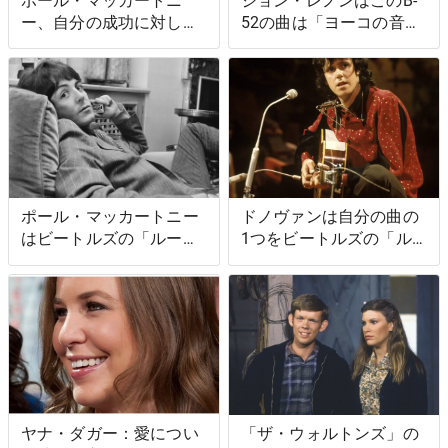
ポール・マッカートニ
ジョン・レノンはこのB-
ー、自分の成功に対して
52の曲は「ヨーコの音楽
母親がどう反応するかを
に似ている」と語った
想像した
ポール・マッカートニー
ドノヴァンは自分の曲の
はビートルズの「ルーシ
1つをビートルズの「ル
ー・イン・ザ・スカイ・
ーシー・イン・ザ・スカ
ウィズ・ダイアモンズ」
イ・ウィズ・ダイアモン
のタイトルにどう反応し
ズ」と比較した
たか
ヤナ・ダガー：愛につい
「ザ・ウォルトンズ」の