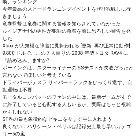
喚、ランキング
今年最高のスピードランニングイベントをぜひ観戦しに行
きましょう
竜巻監督は竜巻に関する警報を知らされていなかった
ルイジアナ州の男性が犯罪の急増を前に恐ろしい警告を発
した
Xbox が大規模な障害に見舞われる [更新: 再び正常に動作]
9,800 ドルで、この 7 人乗りの 2008 年型トヨタ RAV4 に
「詰め込み」ますか?
ボーイングは、スターライナーのISSテストが失敗だったと
言わないでほしいと考えている
ドライバーがテスラ サイバートラックをひっくり返す、自
動運転は不要
モータルコンバットのファンの中には、最新ゲームがすで
に終了していると心配する人もいるが、実際はもっと複雑
かもしれない
SF界の最も象徴的なビキニを今すぐ手に入れよう
良くない：ハリケーン・ベリルは記録史上最も早いカテゴ
リー5の嵐