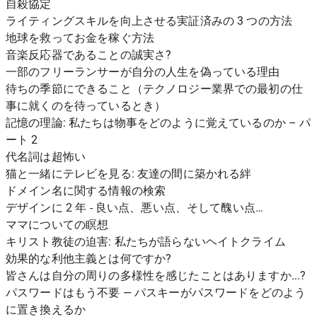
自殺協定
ライティングスキルを向上させる実証済みの 3 つの方法
地球を救ってお金を稼ぐ方法
音楽反応器であることの誠実さ?
一部のフリーランサーが自分の人生を偽っている理由
待ちの季節にできること（テクノロジー業界での最初の仕
事に就くのを待っているとき）
記憶の理論: 私たちは物事をどのように覚えているのか – パ
ート 2
代名詞は超怖い
猫と一緒にテレビを見る: 友達の間に築かれる絆
ドメイン名に関する情報の検索
デザインに 2 年 - 良い点、悪い点、そして醜い点…
ママについての瞑想
キリスト教徒の迫害: 私たちが語らないヘイトクライム
効果的な利他主義とは何ですか?
皆さんは自分の周りの多様性を感じたことはありますか...?
パスワードはもう不要 — パスキーがパスワードをどのよう
に置き換えるか