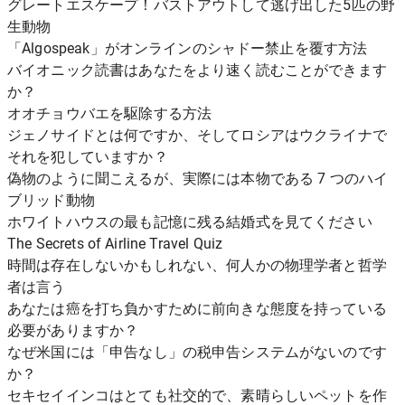
グレートエスケープ！バストアウトして逃げ出した5匹の野
生動物
「Algospeak」がオンラインのシャドー禁止を覆す方法
バイオニック読書はあなたをより速く読むことができます
か？
オオチョウバエを駆除する方法
ジェノサイドとは何ですか、そしてロシアはウクライナで
それを犯していますか？
偽物のように聞こえるが、実際には本物である 7 つのハイ
ブリッド動物
ホワイトハウスの最も記憶に残る結婚式を見てください
The Secrets of Airline Travel Quiz
時間は存在しないかもしれない、何人かの物理学者と哲学
者は言う
あなたは癌を打ち負かすために前向きな態度を持っている
必要がありますか？
なぜ米国には「申告なし」の税申告システムがないのです
か？
セキセイインコはとても社交的で、素晴らしいペットを作