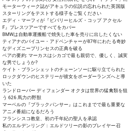
モーターウィーク誌がアキュラの伝説の忘れられた英国版
スターリングをテストする様子をご覧ください
エディ・マーフィが『ビバリーヒルズ・コップ アクセル
F』プレスツアーですべてをカバー
BMWは自動車運搬船で焼失した車を売りに出したくない
ティアナのバイユー・アドベンチャーが87年にわたる奇妙
なディズニープリンセスの正典を破る
ベアの要約: マーカスはシカゴで最も親切で、優しく、誠実
な男でしょうか?
ケイト・ブランシェットのチェーンソーに駆り立てられた
ロックダウンのヒステリーが彼女をボーダーランズへと導
いた
ランドローバー ディフェンダー オクタは世界の猛禽類を狙
う 626 馬力の野獣
マーベルの『ブラックパンサー』はこれまでで最も重要な
アニメ番組になるだろう
フランシスコ教皇、初の千年紀の聖人を承認
私のエルデンリング：エルドツリーの影のプレイヤー召