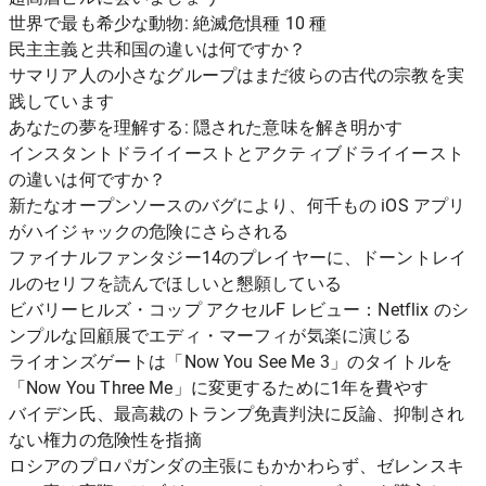
世界で最も希少な動物: 絶滅危惧種 10 種
民主主義と共和国の違いは何ですか？
サマリア人の小さなグループはまだ彼らの古代の宗教を実
践しています
あなたの夢を理解する: 隠された意味を解き明かす
インスタントドライイーストとアクティブドライイースト
の違いは何ですか？
新たなオープンソースのバグにより、何千もの iOS アプリ
がハイジャックの危険にさらされる
ファイナルファンタジー14のプレイヤーに、ドーントレイ
ルのセリフを読んでほしいと懇願している
ビバリーヒルズ・コップ アクセルF レビュー：Netflix のシ
ンプルな回顧展でエディ・マーフィが気楽に演じる
ライオンズゲートは「Now You See Me 3」のタイトルを
「Now You Three Me」に変更するために1年を費やす
バイデン氏、最高裁のトランプ免責判決に反論、抑制され
ない権力の危険性を指摘
ロシアのプロパガンダの主張にもかかわらず、ゼレンスキ