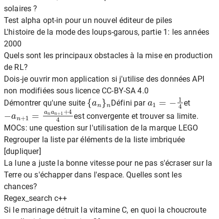
solaires ?
Test alpha opt-in pour un nouvel éditeur de piles
L'histoire de la mode des loups-garous, partie 1: les années
2000
Quels sont les principaux obstacles à la mise en production
de RL?
Dois-je ouvrir mon application si j'utilise des données API
non modifiées sous licence CC-BY-SA 4.0
{
a
n
}
n
a
1
=
−
1
4
Démontrer qu'une suite
Défini par
et
−
a
n
+
1
=
a
n
a
n
+
1
+
4
4
est convergente et trouver sa limite.
MOCs: une question sur l'utilisation de la marque LEGO
Regrouper la liste par éléments de la liste imbriquée
[dupliquer]
La lune a juste la bonne vitesse pour ne pas s'écraser sur la
Terre ou s'échapper dans l'espace. Quelles sont les
chances?
Regex_search c++
Si le marinage détruit la vitamine C, en quoi la choucroute