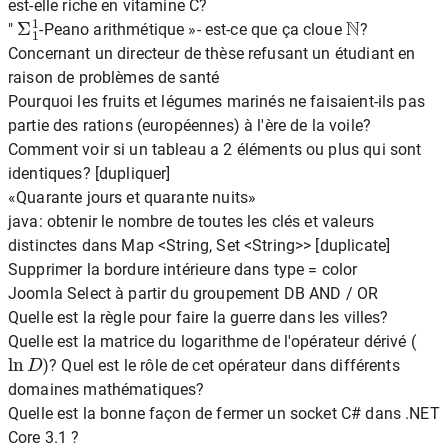
est-elle riche en vitamine C?
Σ
1
1
N
"
-Peano arithmétique »- est-ce que ça cloue
?
Concernant un directeur de thèse refusant un étudiant en
raison de problèmes de santé
Pourquoi les fruits et légumes marinés ne faisaient-ils pas
partie des rations (européennes) à l'ère de la voile?
Comment voir si un tableau a 2 éléments ou plus qui sont
identiques? [dupliquer]
«Quarante jours et quarante nuits»
java: obtenir le nombre de toutes les clés et valeurs
distinctes dans Map <String, Set <String>> [duplicate]
Supprimer la bordure intérieure dans type = color
Joomla Select à partir du groupement DB AND / OR
Quelle est la règle pour faire la guerre dans les villes?
Quelle est la matrice du logarithme de l'opérateur dérivé (
ln
D
)? Quel est le rôle de cet opérateur dans différents
domaines mathématiques?
Quelle est la bonne façon de fermer un socket C# dans .NET
Core 3.1 ?