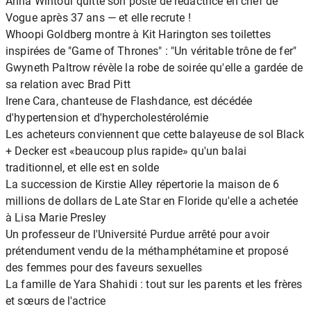
Anna Wintour quitte son poste de rédactrice en chef de
Vogue après 37 ans — et elle recrute !
Whoopi Goldberg montre à Kit Harington ses toilettes
inspirées de "Game of Thrones" : "Un véritable trône de fer"
Gwyneth Paltrow révèle la robe de soirée qu'elle a gardée de
sa relation avec Brad Pitt
Irene Cara, chanteuse de Flashdance, est décédée
d'hypertension et d'hypercholestérolémie
Les acheteurs conviennent que cette balayeuse de sol Black
+ Decker est «beaucoup plus rapide» qu'un balai
traditionnel, et elle est en solde
La succession de Kirstie Alley répertorie la maison de 6
millions de dollars de Late Star en Floride qu'elle a achetée
à Lisa Marie Presley
Un professeur de l'Université Purdue arrêté pour avoir
prétendument vendu de la méthamphétamine et proposé
des femmes pour des faveurs sexuelles
La famille de Yara Shahidi : tout sur les parents et les frères
et sœurs de l'actrice