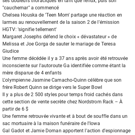
ses douleurs thoraciques en tant que reflux, puis son
"cauchemar" a commencé
Chelsea Houska de 'Teen Mom' partage une réaction en
larmes au renouvellement de la saison 2 de l'émission
HGTV: 'signifie tellement'
Margaret Josephs défend le choix « dévastateur » de
Melissa et Joe Gorga de sauter le mariage de Teresa
Giudice
Une femme décédée il y a 37 ans après avoir été retrouvée
inconsciente sur l'autoroute Ga identifiée comme étant la
mère disparue de 4 enfants
L'olympienne Jasmine Camacho-Quinn célèbre que son
frère Robert Quinn se dirige vers le Super Bowl
Il y a plus de 2 500 styles pour temps froid cachés dans
cette section de vente secrète chez Nordstrom Rack – À
partir de 6 $
Une femme retrouvée vivante et à bout de souffle dans un
sac mortuaire à la maison funéraire de l'Iowa
Gal Gadot et Jamie Dornan apportent l'action d'espionnage