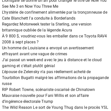
Lionsgate se donne un an pour changer le titre de Now You
See Me 3 en Now You Three Me
L'hystérie de confinement alimentée par la tronçonneuse de
Cate Blanchett l'a conduite à Borderlands
Regardez Motorweek tester la Sterling, une version
britannique oubliée de la légende Acura
À 9 800 $, voudriez-vous les emballer dans ce Toyota RAV4
2008 à sept places ?
Un homme de Louisiane a envoyé un avertissement
effrayant avant une vague de crimes
J'ai passé un week-end avec le jeu à distance et le cloud
gaming et c'était plutôt génial
L'épouse de Zelensky n'a pas réellement acheté de
Tourbillon Bugatti malgré les affirmations de la propagande
russe
RIP Robert Towne, scénariste oscarisé de Chinatown
Mauvaise nouvelle pour Fani Willis et son affaire
d’ingérence électorale Trump
The Wild Reason Le sort de Young Thug dans le procès YSL