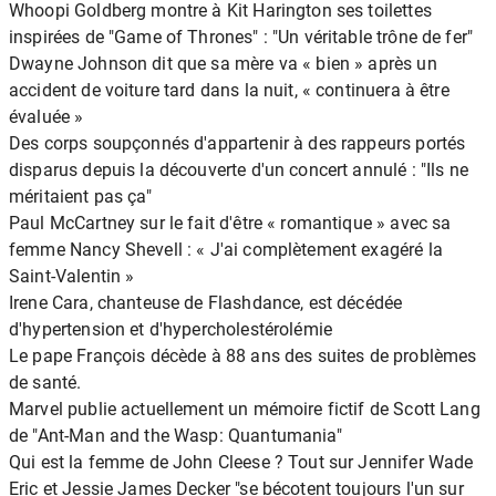
Whoopi Goldberg montre à Kit Harington ses toilettes
inspirées de "Game of Thrones" : "Un véritable trône de fer"
Dwayne Johnson dit que sa mère va « bien » après un
accident de voiture tard dans la nuit, « continuera à être
évaluée »
Des corps soupçonnés d'appartenir à des rappeurs portés
disparus depuis la découverte d'un concert annulé : "Ils ne
méritaient pas ça"
Paul McCartney sur le fait d'être « romantique » avec sa
femme Nancy Shevell : « J'ai complètement exagéré la
Saint-Valentin »
Irene Cara, chanteuse de Flashdance, est décédée
d'hypertension et d'hypercholestérolémie
Le pape François décède à 88 ans des suites de problèmes
de santé.
Marvel publie actuellement un mémoire fictif de Scott Lang
de "Ant-Man and the Wasp: Quantumania"
Qui est la femme de John Cleese ? Tout sur Jennifer Wade
Eric et Jessie James Decker "se bécotent toujours l'un sur