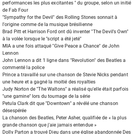
performances les plus excitantes " du groupe, selon un initié
de Fab Four
"Sympathy for the Devil" des Rolling Stones sonnait à
l'origine comme de la musique brésilienne
Brad Pitt et Harrison Ford ont dû inventer "The Devil's Own"
à la volée lorsque le "script a été jeté"
MIA a une fois attaqué "Give Peace a Chance" de John
Lennon
John Lennon a dit 1 ligne dans "Revolution" des Beatles a
commenté la police
Prince a travaillé sur une chanson de Stevie Nicks pendant
une heure et a gagné la moitié des royalties
Judy Norton de "The Waltons" a réalisé qu'elle était parfois
"une gamine" lors du tournage de la série
Petula Clark dit que "Downtown" a révélé une chanson
désespérée
La chanson des Beatles, Peter Asher, qualifiée de « la plus
grande chanson que j'aie jamais entendue »
Dolly Parton a trouvé Dieu dans une église abandonnée Des