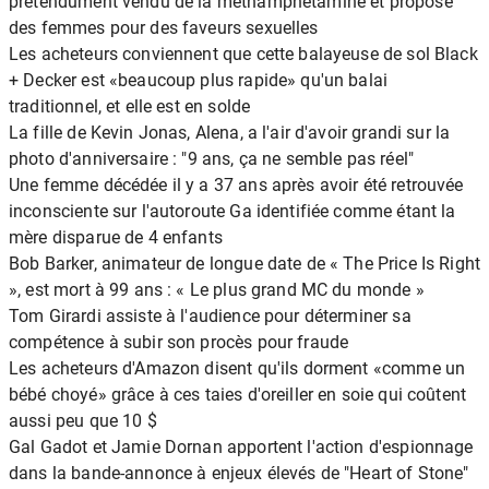
prétendument vendu de la méthamphétamine et proposé
des femmes pour des faveurs sexuelles
Les acheteurs conviennent que cette balayeuse de sol Black
+ Decker est «beaucoup plus rapide» qu'un balai
traditionnel, et elle est en solde
La fille de Kevin Jonas, Alena, a l'air d'avoir grandi sur la
photo d'anniversaire : "9 ans, ça ne semble pas réel"
Une femme décédée il y a 37 ans après avoir été retrouvée
inconsciente sur l'autoroute Ga identifiée comme étant la
mère disparue de 4 enfants
Bob Barker, animateur de longue date de « The Price Is Right
», est mort à 99 ans : « Le plus grand MC du monde »
Tom Girardi assiste à l'audience pour déterminer sa
compétence à subir son procès pour fraude
Les acheteurs d'Amazon disent qu'ils dorment «comme un
bébé choyé» grâce à ces taies d'oreiller en soie qui coûtent
aussi peu que 10 $
Gal Gadot et Jamie Dornan apportent l'action d'espionnage
dans la bande-annonce à enjeux élevés de "Heart of Stone"