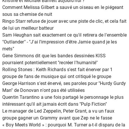
Kristine et Michael Barnett aujourd'hui ?
Comment Melissa Gilbert a sauvé un oiseau en le piégeant
sous sa chemise de nuit
Ringo Starr refuse de jouer avec une piste de clic, et cela fait
de lui un meilleur batteur
Sam Heughan sait exactement ce qu'il retirera de l'ensemble
"Outlander" - "J'ai l'impression d'être Jamie quand je les
mets"
Gene Simmons dit que les bandes dessinées KISS
pourraient potentiellement "recréer l'humanité"
Rolling Stones : Keith Richards s'est fait énerver par 1
groupe de fans de musique qui ont critiqué le groupe
George Harrison s'est énervé, ses paroles pour "Hurdy Gurdy
Man" de Donovan n'ont pas été utilisées
Quentin Tarantino a une fois partagé le personnage le plus
intéressant qu'il ait jamais écrit dans "Pulp Fiction"
Le manager de Led Zeppelin, Peter Grant, a vu un faux
groupe gagner un Grammy avant que Zep ne le fasse
« Boy Meets World » : pourquoi M. Turner a-t-il disparu de la