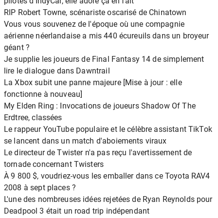
pilotes d'IndyCar, elle adore ça en fait
RIP Robert Towne, scénariste oscarisé de Chinatown
Vous vous souvenez de l'époque où une compagnie
aérienne néerlandaise a mis 440 écureuils dans un broyeur
géant ?
Je supplie les joueurs de Final Fantasy 14 de simplement
lire le dialogue dans Dawntrail
La Xbox subit une panne majeure [Mise à jour : elle
fonctionne à nouveau]
My Elden Ring : Invocations de joueurs Shadow Of The
Erdtree, classées
Le rappeur YouTube populaire et le célèbre assistant TikTok
se lancent dans un match d'aboiements viraux
Le directeur de Twister n'a pas reçu l'avertissement de
tornade concernant Twisters
À 9 800 $, voudriez-vous les emballer dans ce Toyota RAV4
2008 à sept places ?
L'une des nombreuses idées rejetées de Ryan Reynolds pour
Deadpool 3 était un road trip indépendant