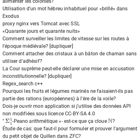
alimenter les colonies?
Utilisation d'un mot hébreu inhabituel pour «brillé» dans
Exodus
proxy nginx vers Tomcat avec SSL
«Quarante jours et quarante nuits»
Comment surveiller les limites de vitesse sur les routes à
l'époque médiévale? [dupliquer]
Comment attacher des cristaux à un bâton de chaman sans
utiliser d'adhésif?
La Cour suprême peut-elle déclarer une mise en accusation
inconstitutionnelle? [dupliquer]
Regex_search c++
Pourquoi les fruits et légumes marinés ne faisaient-ils pas
partie des rations (européennes) à l'ère de la voile?
Dois-je ouvrir mon application si j'utilise des données API
non modifiées sous licence CC-BY-SA 4.0
Σ
1
1
N
"
-Peano arithmétique »- est-ce que ça cloue
?
Étude de cas: que faut-il pour formuler et prouver l'argument
du petit objet de Quillen dans ZFC?