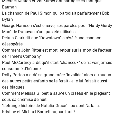
Michael Keaton et Val Kilmer ont partagée en tant que
Batman
La chanson de Paul Simon qui parodiait parfaitement Bob
Dylan
George Harrison s'est énervé, ses paroles pour "Hurdy Gurdy
Man" de Donovan n'ont pas été utilisées
Petula Clark dit que "Downtown" a révélé une chanson
désespérée
Comment John Ritter est mort: retour sur la mort de l'acteur
de "Three's Company"
Paul McCartney a dit qu'il était "chanceux" de n'avoir jamais
consommé d'héroïne
Dolly Parton a aidé sa grand-mère "invalide" alors qu'aucun
des autres petits-enfants ne le ferait - elle lui faisait aussi
des blagues
Comment Melissa Gilbert a sauvé un oiseau en le piégeant
sous sa chemise de nuit
"L'étrange histoire de Natalia Grace" : où sont Nataila,
Kristine et Michael Barnett aujourd'hui ?