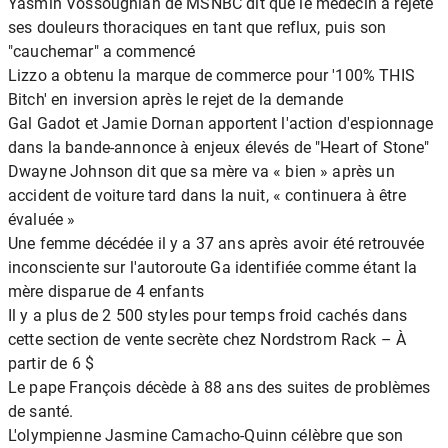
Yasmin Vossoughian de MSNBC dit que le médecin a rejeté
ses douleurs thoraciques en tant que reflux, puis son
"cauchemar" a commencé
Lizzo a obtenu la marque de commerce pour '100% THIS
Bitch' en inversion après le rejet de la demande
Gal Gadot et Jamie Dornan apportent l'action d'espionnage
dans la bande-annonce à enjeux élevés de "Heart of Stone"
Dwayne Johnson dit que sa mère va « bien » après un
accident de voiture tard dans la nuit, « continuera à être
évaluée »
Une femme décédée il y a 37 ans après avoir été retrouvée
inconsciente sur l'autoroute Ga identifiée comme étant la
mère disparue de 4 enfants
Il y a plus de 2 500 styles pour temps froid cachés dans
cette section de vente secrète chez Nordstrom Rack – À
partir de 6 $
Le pape François décède à 88 ans des suites de problèmes
de santé.
L'olympienne Jasmine Camacho-Quinn célèbre que son