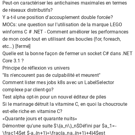
Peut-on caractériser les antichaines maximales en termes
de réseaux distributifs?
Y a-t-il une position d'accouplement double forcée?
MOCs: une question sur l'utilisation de la marque LEGO
winforms C # .NET - Comment améliorer les performances
de mon code tout en utilisant des boucles (for, foreach,
etc…) [fermé]
Quelle est la bonne façon de fermer un socket C# dans .NET
Core 3.1 ?
Principe de réflexion vs univers
"Ils n'encourent pas de culpabilité et meurent"
Comment lister mes jobs k8s avec un LabelSelector
complexe par client-go?
Test alpha opt-in pour un nouvel éditeur de piles
Si le marinage détruit la vitamine C, en quoi la choucroute
est-elle riche en vitamine C?
«Quarante jours et quarante nuits»
Démontrer qu'une suite $\{a_n\}_n$Défini par $a_1=-
\frac14$et $-a_{n+1}=\frac{a_na_{n+1}+4}4$est