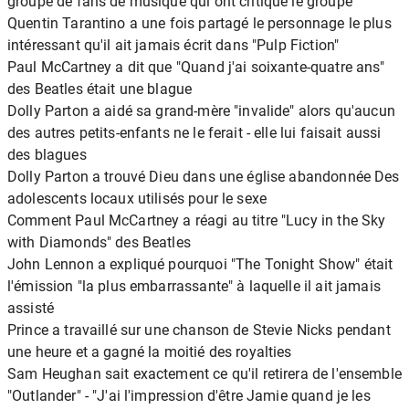
groupe de fans de musique qui ont critiqué le groupe
Quentin Tarantino a une fois partagé le personnage le plus
intéressant qu'il ait jamais écrit dans "Pulp Fiction"
Paul McCartney a dit que "Quand j'ai soixante-quatre ans"
des Beatles était une blague
Dolly Parton a aidé sa grand-mère "invalide" alors qu'aucun
des autres petits-enfants ne le ferait - elle lui faisait aussi
des blagues
Dolly Parton a trouvé Dieu dans une église abandonnée Des
adolescents locaux utilisés pour le sexe
Comment Paul McCartney a réagi au titre "Lucy in the Sky
with Diamonds" des Beatles
John Lennon a expliqué pourquoi "The Tonight Show" était
l'émission "la plus embarrassante" à laquelle il ait jamais
assisté
Prince a travaillé sur une chanson de Stevie Nicks pendant
une heure et a gagné la moitié des royalties
Sam Heughan sait exactement ce qu'il retirera de l'ensemble
"Outlander" - "J'ai l'impression d'être Jamie quand je les