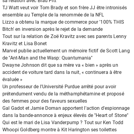
sa relation avec Brad Pitt
TJ Watt veut voir Tom Brady et son frère JJ être intronisés
ensemble au Temple de la renommée de la NFL
Lizzo a obtenu la marque de commerce pour '100% THIS
Bitch' en inversion après le rejet de la demande
Tout sur la relation de Zoë Kravitz avec ses parents Lenny
Kravitz et Lisa Bonet
Marvel publie actuellement un mémoire fictif de Scott Lang
de "Ant-Man and the Wasp: Quantumania"
Dwayne Johnson dit que sa mère va « bien » après un
accident de voiture tard dans la nuit, « continuera à être
évaluée »
Un professeur de l'Université Purdue arrêté pour avoir
prétendument vendu de la méthamphétamine et proposé
des femmes pour des faveurs sexuelles
Gal Gadot et Jamie Dornan apportent l'action d'espionnage
dans la bande-annonce à enjeux élevés de "Heart of Stone"
Qui est le mari de Lisa Vanderpump ? Tout sur Ken Todd
Whoopi Goldberg montre à Kit Harington ses toilettes