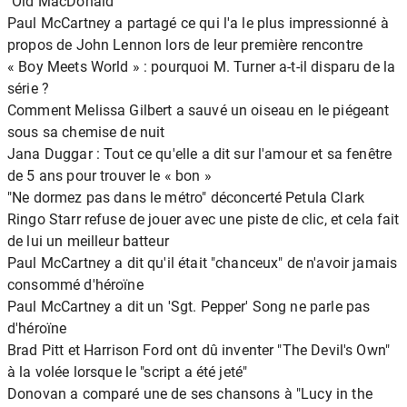
"Old MacDonald"
Paul McCartney a partagé ce qui l'a le plus impressionné à
propos de John Lennon lors de leur première rencontre
« Boy Meets World » : pourquoi M. Turner a-t-il disparu de la
série ?
Comment Melissa Gilbert a sauvé un oiseau en le piégeant
sous sa chemise de nuit
Jana Duggar : Tout ce qu'elle a dit sur l'amour et sa fenêtre
de 5 ans pour trouver le « bon »
"Ne dormez pas dans le métro" déconcerté Petula Clark
Ringo Starr refuse de jouer avec une piste de clic, et cela fait
de lui un meilleur batteur
Paul McCartney a dit qu'il était "chanceux" de n'avoir jamais
consommé d'héroïne
Paul McCartney a dit un 'Sgt. Pepper' Song ne parle pas
d'héroïne
Brad Pitt et Harrison Ford ont dû inventer "The Devil's Own"
à la volée lorsque le "script a été jeté"
Donovan a comparé une de ses chansons à "Lucy in the