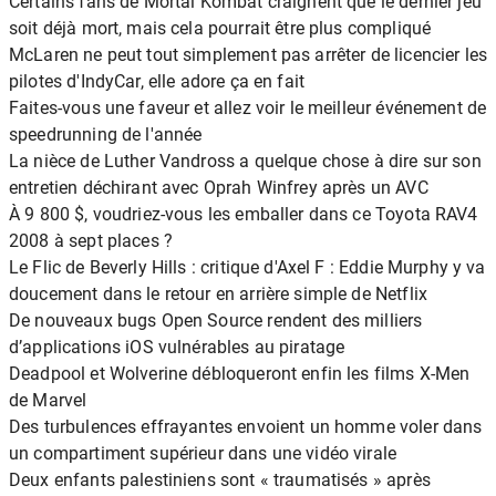
Certains fans de Mortal Kombat craignent que le dernier jeu
soit déjà mort, mais cela pourrait être plus compliqué
McLaren ne peut tout simplement pas arrêter de licencier les
pilotes d'IndyCar, elle adore ça en fait
Faites-vous une faveur et allez voir le meilleur événement de
speedrunning de l'année
La nièce de Luther Vandross a quelque chose à dire sur son
entretien déchirant avec Oprah Winfrey après un AVC
À 9 800 $, voudriez-vous les emballer dans ce Toyota RAV4
2008 à sept places ?
Le Flic de Beverly Hills : critique d'Axel F : Eddie Murphy y va
doucement dans le retour en arrière simple de Netflix
De nouveaux bugs Open Source rendent des milliers
d’applications iOS vulnérables au piratage
Deadpool et Wolverine débloqueront enfin les films X-Men
de Marvel
Des turbulences effrayantes envoient un homme voler dans
un compartiment supérieur dans une vidéo virale
Deux enfants palestiniens sont « traumatisés » après