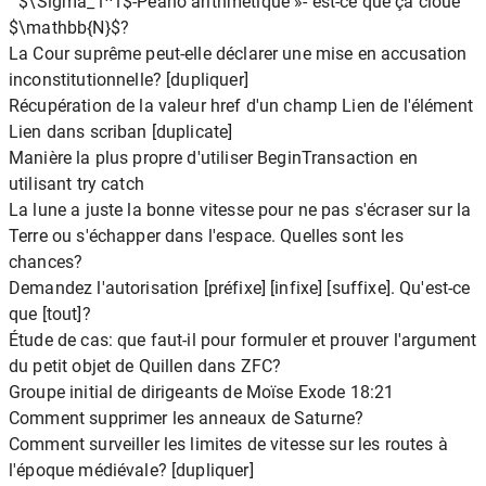
" $\Sigma_1^1$-Peano arithmétique »- est-ce que ça cloue
$\mathbb{N}$?
La Cour suprême peut-elle déclarer une mise en accusation
inconstitutionnelle? [dupliquer]
Récupération de la valeur href d'un champ Lien de l'élément
Lien dans scriban [duplicate]
Manière la plus propre d'utiliser BeginTransaction en
utilisant try catch
La lune a juste la bonne vitesse pour ne pas s'écraser sur la
Terre ou s'échapper dans l'espace. Quelles sont les
chances?
Demandez l'autorisation [préfixe] [infixe] [suffixe]. Qu'est-ce
que [tout]?
Étude de cas: que faut-il pour formuler et prouver l'argument
du petit objet de Quillen dans ZFC?
Groupe initial de dirigeants de Moïse Exode 18:21
Comment supprimer les anneaux de Saturne?
Comment surveiller les limites de vitesse sur les routes à
l'époque médiévale? [dupliquer]