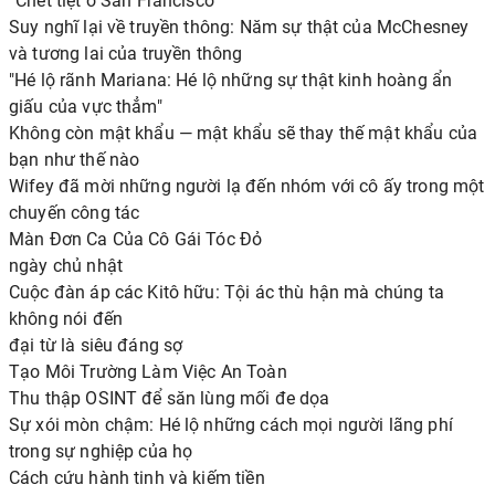
“Chết tiệt ở San Francisco”
Suy nghĩ lại về truyền thông: Năm sự thật của McChesney
và tương lai của truyền thông
"Hé lộ rãnh Mariana: Hé lộ những sự thật kinh hoàng ẩn
giấu của vực thẳm"
Không còn mật khẩu — mật khẩu sẽ thay thế mật khẩu của
bạn như thế nào
Wifey đã mời những người lạ đến nhóm với cô ấy trong một
chuyến công tác
Màn Đơn Ca Của Cô Gái Tóc Đỏ
ngày chủ nhật
Cuộc đàn áp các Kitô hữu: Tội ác thù hận mà chúng ta
không nói đến
đại từ là siêu đáng sợ
Tạo Môi Trường Làm Việc An Toàn
Thu thập OSINT để săn lùng mối đe dọa
Sự xói mòn chậm: Hé lộ những cách mọi người lãng phí
trong sự nghiệp của họ
Cách cứu hành tinh và kiếm tiền