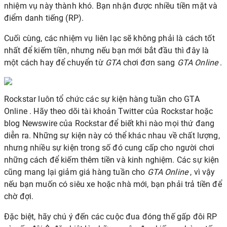
nhiệm vụ này thành khó. Bạn nhận được nhiều tiền mặt và
điểm danh tiếng (RP).
Cuối cùng, các nhiệm vụ liên lạc sẽ không phải là cách tốt
nhất để kiếm tiền, nhưng nếu bạn mới bắt đầu thì đây là
một cách hay để chuyển từ
GTA
chơi đơn sang
GTA Online
.
Rockstar luôn
tổ chức các sự kiện hàng tuần cho GTA
Online
. Hãy theo dõi
tài khoản Twitter
của Rockstar
hoặc
blog
Newswire của Rockstar
để biết khi nào mọi thứ đang
diễn ra. Những sự kiện này có thể khác nhau về chất lượng,
nhưng nhiều sự kiện trong số đó cung cấp cho người chơi
những cách để kiếm thêm tiền và kinh nghiệm. Các sự kiện
cũng mang lại giảm giá hàng tuần cho
GTA Online
, vì vậy
nếu bạn muốn có siêu xe hoặc nhà mới, bạn phải trả tiền để
chờ đợi.
Đặc biệt, hãy chú ý đến các cuộc đua đóng thế gấp đôi RP