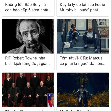
Không tốt: Bão Beryl là
Đây là lý do tại sao Eddie
cơn bão cấp 5 sớm nhất
Murphy bị 'buộc' phải
trong lịch sử được ghi lại
thay đổi điệu cười nổi
tiếng của mình
RIP Robert Towne, nhà
Tóm tắt về Gấu: Marcus
biên kịch từng đoạt giải
có phải là người đàn ông
Oscar của Chinatown
tốt bụng nhất, dịu dàng
nhất, chân thành nhất ở
Chicago không?