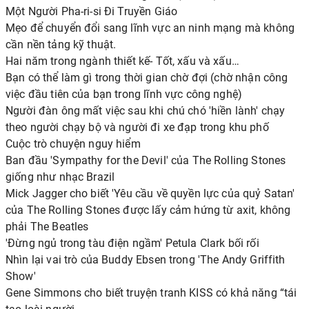
Một Người Pha-ri-si Đi Truyền Giáo
Mẹo để chuyển đổi sang lĩnh vực an ninh mạng mà không
cần nền tảng kỹ thuật.
Hai năm trong ngành thiết kế- Tốt, xấu và xấu…
Bạn có thể làm gì trong thời gian chờ đợi (chờ nhận công
việc đầu tiên của bạn trong lĩnh vực công nghệ)
Người đàn ông mất việc sau khi chú chó 'hiền lành' chạy
theo người chạy bộ và người đi xe đạp trong khu phố
Cuộc trò chuyện nguy hiểm
Ban đầu 'Sympathy for the Devil' của The Rolling Stones
giống như nhạc Brazil
Mick Jagger cho biết 'Yêu cầu về quyền lực của quỷ Satan'
của The Rolling Stones được lấy cảm hứng từ axit, không
phải The Beatles
'Đừng ngủ trong tàu điện ngầm' Petula Clark bối rối
Nhìn lại vai trò của Buddy Ebsen trong 'The Andy Griffith
Show'
Gene Simmons cho biết truyện tranh KISS có khả năng “tái