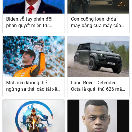
Biden vỗ tay phản đối
Cơn cuồng loạn khóa
phán quyết miễn trừ
máy bằng cưa máy của
Trump của Tòa án tối
Cate Blanchett đã đưa cô
cao, chỉ ra mối nguy hiểm
đến Borderlands
của quyền lực không
được kiểm soát
McLaren không thể
Land Rover Defender
ngừng sa thải các tài xế
Octa là quái thú 626 mã
IndyCar, nó thực sự thích
lực sắp ra mắt cho những
điều đó
chiếc Raptors của thế giới