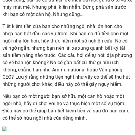
máy mát mẻ. Nhưng phải kiên nhẫn. Đừng phá sản trước
khi bạn có một căn hộ. Nhưng cũng...
Tiết kiệm tiền của bạn cho những ngôi nhà lớn hơn cho
phép bạn bắt đầu các vụ trộm. Khi bạn có đủ tiền cho một
ngôi nhà lớn hơn, hãy thực hiện một số nghiên cứu. Nó có
vẻ ngớ ngẩn, nhưng bạn nên lái xe xung quanh bất kỳ tài
sản tiềm năng nào trước. Các câu hỏi để tự hỏi: địa phương
có vẻ bận rộn không? Nó có gần bất cứ thứ gì hữu ích
không, chẳng hạn như Ammu-national hoặc Văn phòng
CEO? Lưu ý rằng những tiện nghi như vậy có thể sẽ thu hút
những người chơi khác, điều này có thể gây nguy hiểm.
Nếu bạn có một người bạn sở hữu một căn hộ hoặc một
ngôi nhà, hãy đi chơi với họ và thực hiện một số vụ trộm.
Điều này có thể giúp bạn tiết kiệm tiền và sau đó bạn cũng
có thể sở hữu ngôi nhà của riêng mình.