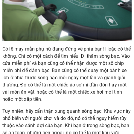
Có lẽ may mắn phụ nữ đang đứng về phía bạn! Hoặc có thể
không. Chỉ có một cách để tìm hiểu:
Đi thăm sòng bạc.
Vào
cửa miễn phí và bạn cũng có thể nhận được một số chip
miễn phí để đánh bạc. Bạn cũng có thể quay một bánh xe
lớn ở phía trước sòng bạc mỗi ngày một lần và giành giải
thưởng. Đó có thể là một chiếc áo sơ mi đần độn hay một
vài món ăn vặt, hoặc có thể là một chiếc xe hơi mới tinh
hoặc một xấp tiền.
Tuy nhiên, hãy cẩn thận xung quanh sòng bạc. Khu vực này
phổ biến với người chơi và do đó, nó có thể nguy hiểm tùy
thuộc vào sảnh đợi của bạn. Khi bạn ở trong sòng bạc, bạn
sẽ an toàn, nhưng bên ngoài, nó có thể là một khu vực