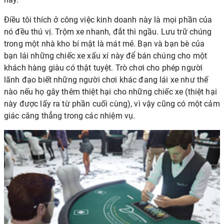
Điều tôi thích ở công việc kinh doanh này là mọi phần của
nó đều thú vị. Trộm xe nhanh, đắt thì ngầu. Lưu trữ chúng
trong một nhà kho bí mật là mát mẻ. Bạn và bạn bè của
bạn lái những chiếc xe xấu xí này để bán chúng cho một
khách hàng giàu có thật tuyệt. Trò chơi cho phép người
lãnh đạo biết những người chơi khác đang lái xe như thế
nào nếu họ gây thêm thiệt hại cho những chiếc xe (thiệt hại
này được lấy ra từ phần cuối cùng), vì vậy cũng có một cảm
giác căng thẳng trong các nhiệm vụ.