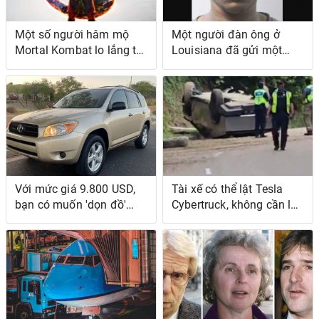
Một số người hâm mộ
Một người đàn ông ở
Mortal Kombat lo lắng trò
Louisiana đã gửi một
chơi mới nhất đã chết,
cảnh báo lạnh lùng trước
nhưng nó có thể phức tạp
vụ phạm tội
hơn
Với mức giá 9.800 USD,
Tài xế có thể lật Tesla
bạn có muốn 'dọn đồ'
Cybertruck, không cần lái
trong chiếc Toyota RAV4
xe tự lái
2008 bảy chỗ này không?