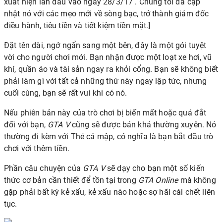
xuất hiện lần đầu vào ngày
28/3/17
. Chúng tôi đã cập
nhật nó với các mẹo mới về sòng bạc, trở thành giám đốc
điều hành, tiêu tiền và tiết kiệm tiền mặt.]
Đặt tên dài, ngớ ngẩn sang một bên, đây là một gói tuyệt
vời cho người chơi mới. Bạn nhận được một loạt xe hơi, vũ
khí, quần áo và tài sản ngay ra khỏi cổng. Bạn sẽ không biết
phải làm gì với tất cả những thứ này ngay lập tức, nhưng
cuối cùng, bạn sẽ rất vui khi có nó.
Nếu phiên bản này của trò chơi bị biến mất hoặc quá đắt
đối với bạn,
GTA V
cũng sẽ được bán khá thường xuyên. Nó
thường đi kèm với Thẻ cá mập, có nghĩa là bạn bắt đầu trò
chơi với thêm tiền.
Phần câu chuyện của
GTA V
sẽ dạy cho bạn một số kiến ​​
thức cơ bản cần thiết để tồn tại trong
GTA Online
mà không
gặp phải bất kỳ kẻ xấu, kẻ xấu nào hoặc sợ hãi cái chết liên
tục.