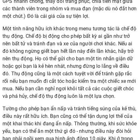
GPS nhanh chóng, thay đổi trang phục, chia tiền mặt giữa
các thành viên trong nhóm và mua đạn (mặc dù nó đắt hơn
một chút.) Đó là cái giá của sự tiện lợi.
Một tính năng hữu ích khác trong menu tương tác là chế độ
thụ động. Chế độ bị động cho phép bất kỳ ai gần như trở
nên bất tử và tránh đạn và xe của người chơi khác. Nếu ai
đó không ngừng giết bạn hết lần này đến lần khác, hãy trở
nên thụ động. Họ có thể gửi cho bạn một tin nhắn giận dữ
hoặc gọi bạn là kẻ hèn nhát, nhưng đừng lo lắng về điều
đó. Thụ động cũng là một cách tuyệt vời để tránh gặp rắc
rối nếu bạn muốn đi cắt tóc hoặc kiểm tra một chiếc xe mới
mua. Nếu bạn cần nghỉ ngơi khỏi tất cả các cuộc giết chóc
và phá hủy, chế độ thụ động luôn là một lựa chọn.
Tường cho phép bạn ẩn nấp và tránh tiếng súng của kẻ thù,
điều này rất hữu ích. Bạn cũng có thể tận dụng lợi thế của
một khai thác khi đang ẩn nấp. Thông thường, khi sức khỏe
yếu, bạn có thể ăn một thứ gì đó - nhưng điều này đòi hỏi
bạn phải ngồi xem qua hình ảnh động 10 giây. Khi ở trong