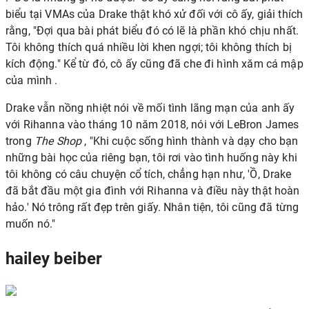
biểu tại VMAs của Drake thật khó xử đối với cô ấy, giải thích
rằng, "Đợi qua bài phát biểu đó có lẽ là phần khó chịu nhất.
Tôi không thích quá nhiều lời khen ngợi; tôi không thích bị
kích động." Kể từ đó, cô ấy cũng đã
che đi hình xăm cá mập
của mình
.
Drake vẫn
nồng nhiệt nói về mối tình lãng mạn của anh ấy
với Rihanna
vào tháng 10 năm 2018, nói với
LeBron James
trong
The Shop
, "Khi cuộc sống hình thành và dạy cho bạn
những bài học của riêng bạn, tôi rơi vào tình huống này khi
tôi không có câu chuyện cổ tích, chẳng hạn như, 'Ồ, Drake
đã bắt đầu một gia đình với Rihanna và điều này thật hoàn
hảo.' Nó trông rất đẹp trên giấy. Nhân tiện, tôi cũng đã từng
muốn nó."
hailey beiber