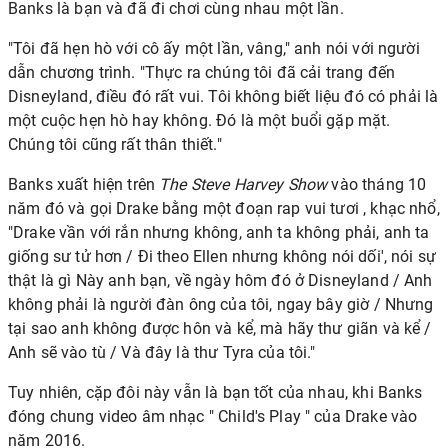
Banks là bạn và đã đi chơi cùng nhau một lần.
"Tôi đã hẹn hò với cô ấy một lần, vâng," anh nói với người
dẫn chương trình. "Thực ra chúng tôi đã cải trang đến
Disneyland, điều đó rất vui. Tôi không biết liệu đó có phải là
một cuộc hẹn hò hay không. Đó là một buổi gặp mặt.
Chúng tôi cũng rất thân thiết."
Banks xuất hiện trên
The Steve Harvey Show
vào tháng 10
năm đó và gọi Drake bằng một đoạn rap vui tươi , khạc nhổ,
"Drake vần với rắn nhưng không, anh ta không phải, anh ta
giống sư tử hơn / Đi theo Ellen nhưng không nói dối', nói sự
thật là gì Này anh bạn, về ngày hôm đó ở Disneyland / Anh
không phải là người đàn ông của tôi, ngay bây giờ / Nhưng
tại sao anh không được hôn và kể, mà hãy thư giãn và kể /
Anh sẽ vào tù / Và đây là thư Tyra của tôi."
Tuy nhiên, cặp đôi này vẫn là bạn tốt của nhau, khi Banks
đóng chung video âm nhạc " Child's Play " của Drake vào
năm 2016.