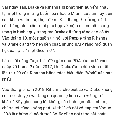
Vài ngày sau, Drake và Rihanna bị phát hiện
âu yếm
nhau
tại một trong những buổi hòa nhạc ở Miami của anh ấy trên
sân khấu và
tại một hộp đêm
. Đến tháng 9, mỗi người đều
có
những hình xăm mới phù hợp
về một
con cá mập sang
trọng in hình ngụy trang
mà Drake đã từng tặng cho cô ấy.
Vào tháng 10, một nguồn tin nói với People rằng Rihanna
và Drake đang trở nên bền chặt, nhưng lưu ý rằng mối quan
hệ của họ là "
một điều mở
".
Lần cuối cùng được biết đến gần như PDA của họ là vào
ngày 20 tháng 2 năm 2017, khi Drake
đánh dấu sinh nhật
lần thứ 29 của Rihanna
bằng cách biểu diễn "Work" trên sân
khấu.
Vào tháng 5 năm 2018, Rihanna cho biết cô và Drake không
còn nói chuyện và đang có quan hệ tình cảm với người
khác. " Bây giờ chúng tôi không
còn tình bạn nữa
, nhưng
chúng tôi cũng không phải kẻ thù," cô nói với tạp chí Vogue
. "Đó là những gì nó được." Cô ấy cũng nói rằng bài phát