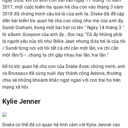
ngay trước khi cô sinh con trai vào ngày 11 tháng 10 năm
2017; một cuộc kiểm tra quan hệ cha con vào tháng 3 năm
2018 đã chứng minh cậu bé là của anh ta. Drake đã đề cập
đến bài kiểm tra quan hệ cha con cũng như mẹ của anh ấy,
Sandi Graham, trong một bài hát có tên " Ngày 14 tháng 3 "
từ album
Scorpion
của anh ấy , đọc rap, "Cô ấy không phải
là người yêu của tôi như Billie Jean nhưng đứa trẻ là của tôi
/ Sandi từng nói với tôi tất cả chỉ cần một lần, và chỉ cần
một lần/S—, chúng ta chỉ gặp nhau hai lần, hai lần."
Kể từ khi quan hệ cha con của Drake được chứng minh, anh
và Brussaux đã cùng nuôi dạy thành công Adonis, thường
chia sẻ những khoảnh khắc ngọt ngào với con trai họ trên
mạng xã hội.
Kylie Jenner
Drake có thể đã có quan hệ tình cảm với
Kylie Jenner
vào