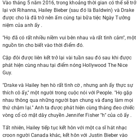
Vào tháng 5 năm 2016, trong khoảng thời gian có thể sẽ trở
lại với Rihanna,
Hailey Bieber
(sau đó là Baldwin) và Drake
được cho
là đã trở nên ấm cúng tại bữa tiệc Ngày Tưởng
niệm của anh ấy
.
"Họ đã có rất nhiều niềm vui bên nhau và rất tình cảm", một
nguồn tin cho biết vào thời điểm đó.
Cặp đôi được liên kết trở lại vài tuần sau đó sau khi được
phát hiện cùng nhau tại điểm nóng Hollywood The Nice
Guy.
"Drake và Hailey
hẹn hò rất tình cờ
, nhưng anh ấy thực sự
thích cô ấy," một người trong cuộc nói với People. "Họ gặp
nhau thông qua những người bạn chung và đang làm mọi
thứ chậm lại." Anh ta được phát hiện cùng tháng
đeo chiếc
vòng cổ có mặt dây chuyền Jennifer Fisher "h" của cô ấy
.
Tất nhiên, Hailey tiếp tục kết hôn với một ca sĩ hát nhạc
croon người Canada khác, kết hôn với
Justin Bieber
vào