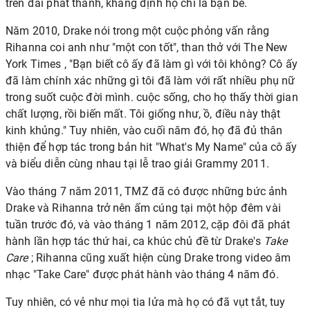
trên đài phát thanh, khẳng định họ chỉ là bạn bè.
Năm 2010, Drake nói trong một cuộc phỏng vấn rằng
Rihanna coi anh như "một con tốt", than thở với The New
York Times , "Bạn biết cô ấy đã làm gì với tôi không? Cô ấy
đã làm chính xác những gì tôi đã làm với rất nhiều phụ nữ
trong suốt cuộc đời mình. cuộc sống, cho họ thấy thời gian
chất lượng, rồi biến mất. Tôi giống như, ồ, điều này thật
kinh khủng." Tuy nhiên, vào cuối năm đó, họ đã đủ thân
thiện để hợp tác trong bản hit "What's My Name" của cô ấy
và biểu diễn cùng nhau tại lễ trao giải Grammy 2011.
Vào tháng 7 năm 2011, TMZ
đã có được những bức ảnh
Drake và Rihanna trở nên ấm cúng tại một hộp đêm vài
tuần trước đó, và vào tháng 1 năm 2012, cặp đôi đã phát
hành lần hợp tác thứ hai, ca khúc chủ đề từ Drake's
Take
Care
; Rihanna cũng xuất hiện cùng Drake trong video âm
nhạc "Take Care" được phát hành vào tháng 4 năm đó.
Tuy nhiên, có vẻ như mọi tia lửa mà họ có đã vụt tắt, tuy