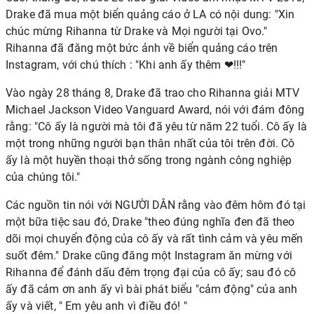
Drake đã mua một biển quảng cáo ở LA có nội dung: "Xin
chúc mừng Rihanna từ Drake và Mọi người tại Ovo."
Rihanna đã đăng một bức ảnh về biển quảng cáo trên
Instagram, với chú thích : "Khi anh ấy thêm ❤!!!"
Vào ngày 28 tháng 8, Drake đã trao cho Rihanna giải MTV
Michael Jackson Video Vanguard Award, nói với đám đông
rằng: "Cô ấy là người mà tôi đã yêu từ năm 22 tuổi. Cô ấy là
một trong những người bạn thân nhất của tôi trên đời. Cô
ấy là một huyền thoại thở sống trong ngành công nghiệp
của chúng tôi."
Các nguồn tin nói với NGƯỜI DÂN rằng vào đêm hôm đó tại
một bữa tiệc sau đó, Drake "theo đúng nghĩa đen đã theo
dõi mọi chuyển động của cô ấy và rất tình cảm và yêu mến
suốt đêm." Drake cũng đăng một Instagram ăn mừng với
Rihanna để đánh dấu đêm trọng đại của cô ấy; sau đó cô
ấy đã cảm ơn anh ấy vì bài phát biểu "cảm động" của anh
ấy và viết, "
Em yêu anh vì điều đó!
"