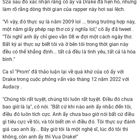
Sza sau đó xác nhận rằng cô ấy và Drake đã hẹn hò, nhưng
làm rõ rằng dòng thời gian của rapper này hơi sai lệch.
"Vì vậy, đó thực sự là năm 2009 lol ... trong trường hợp này,
một năm giấy phép rap thơ có ý nghĩa lol," cô ấy đã tweet .
"Tôi nghĩ anh ấy chỉ gieo vần 08 w đợi một cách ngây thơ.
Bất kỳ ai thực sự biết tôi và ở bên tôi trong thời gian này
đều có thể khẳng định... tất cả đều là tình yêu, tất cả là hòa
bình."
Ca sĩ "Prom" đã thảo luận lại về quá khứ của cô ấy với
Drake trong cuộc phỏng vấn vào tháng 12 năm 2022 với
Audacy .
"Chúng tôi rất tuyệt, chúng tôi luôn rất tuyệt. Điều đó chưa
bao giờ là lạ", cô nói. "Bất cứ khi nào anh ấy nhắc đến tôi,
điều đó luôn tích cực. Anh ấy chưa bao giờ nói bất cứ điều
gì tiêu cực về tôi, và tôi biết ơn vì điều đó. Tôi thực sự đánh
giá cao anh ấy... Bây giờ tôi là một nghệ sĩ, lúc đó tôi thì
không, còn anh ấy thì Vua Drake!"