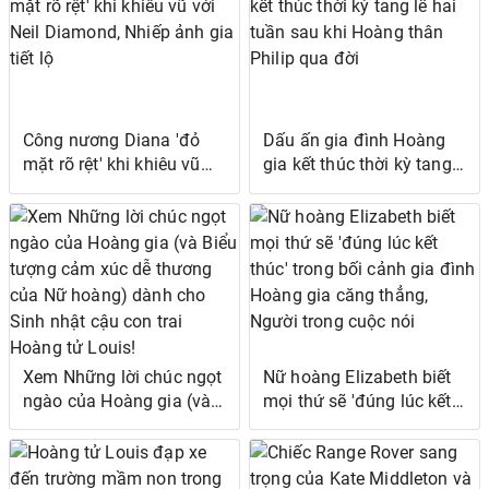
khi Hoàng tử Philip qua
tộc trong cuộc phỏng vấn
đời
'mạnh mẽ'
Công nương Diana 'đỏ
Dấu ấn gia đình Hoàng
mặt rõ rệt' khi khiêu vũ
gia kết thúc thời kỳ tang
với Neil Diamond, Nhiếp
lễ hai tuần sau khi Hoàng
ảnh gia tiết lộ
thân Philip qua đời
Xem Những lời chúc ngọt
Nữ hoàng Elizabeth biết
ngào của Hoàng gia (và
mọi thứ sẽ 'đúng lúc kết
Biểu tượng cảm xúc dễ
thúc' trong bối cảnh gia
thương của Nữ hoàng)
đình Hoàng gia căng
dành cho Sinh nhật cậu
thẳng, Người trong cuộc