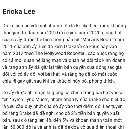
Ericka Lee
Drake hẹn hò với một phụ nữ tên là Ericka Lee trong khoảng
thời gian từ đầu năm 2010 đến giữa năm 2011; giọng hát
của cô ấy được thể hiện trong bản hit "Marvins Room" năm
2011 của anh ấy. Lee đã kiện Drake về ca khúc này vào
năm 2012 theo The Hollywood Reporter , cáo buộc rằng họ
có cả mối quan hệ lãng mạn và quan hệ đối tác kinh doanh
và rằng anh ấy đã giữ lại tiền bản quyền của đồng tác giả
đối với cô ấy đối với bài hát, và rằng họ đã có một cuộc
chia rẽ gay gắt sau khi ca khúc bị hủy bỏ. phóng thích.
Cô ấy được ghi nhận là giọng ca chính trong bài hát với cái
tên "Syren Lyric Muse", nhóm pháp lý của Drake cho biết đó
là yêu cầu duy nhất của cô ấy vào thời điểm đó. Lee tuyên
bố rằng Drake đã đề nghị cho cô 2% tiền bản quyền xuất
bản, sau đó tăng lên 4% đến 5% và khoản thanh toán một
lần 50.000 đô la và anh ta đã đe dọa cô qua điện thoại khi