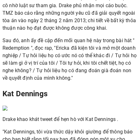
cô nhờ luật sư tham gia. Drake phủ nhận mọi cáo buộc.
TMZ báo cáo rằng những người yêu cũ đã giải quyết ngoài
tòa án vào ngày 2 tháng 2 năm 2013; chi tiết về bất kỳ thỏa
thuận nào họ đạt được không được công khai.
Sau đó, anh ấy đề cập đến mối quan hệ này trong bài hát "
Redemption ", đọc rap, "Ericka đã kiện tôi và mở một doanh
nghiệp / Tự hỏi liệu họ có ước nó có thể khác đi / Tự hỏi họ
sẽ làm gì ở vị trí của tôi / Tôi tự hỏi, khi tôi chết tiệt, họ có
nghe không? / Tự hỏi liệu họ có đang đoán già đoán non
về quyết định của mình không."
Kat Dennings
Drake khao khát tweet để hẹn hò với
Kat Dennings
.
"Kat Dennings, tôi vừa thức dậy khỏi giường để thông báo
cho bạn biết rằng tối nay bạn đã đóng góp một xu cho