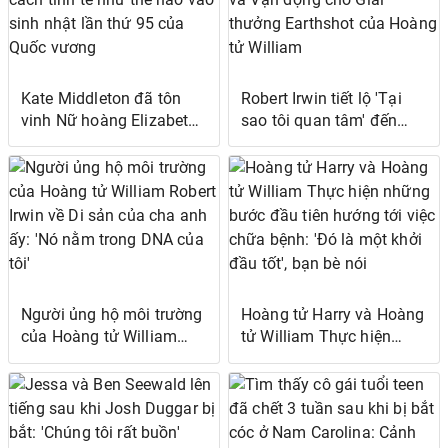
Kate Middleton đã tôn
Robert Irwin tiết lộ 'Tại
vinh Nữ hoàng Elizabeth
sao tôi quan tâm' đến
một cách tinh tế như thế
Hành tinh và Vận động
nào vào sinh nhật lần thứ
cho Giải thưởng
95 của Quốc vương
Earthshot của Hoàng tử
William
Người ủng hộ môi trường
Hoàng tử Harry và Hoàng
của Hoàng tử William
tử William Thực hiện
Robert Irwin về Di sản
những bước đầu tiên
của cha anh ấy: 'Nó nằm
hướng tới việc chữa
trong DNA của tôi'
bệnh: 'Đó là một khởi đầu
tốt', bạn bè nói