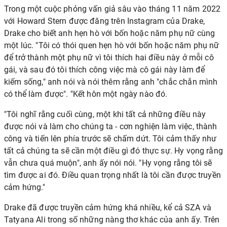
Trong một cuộc phỏng vấn giả sâu vào tháng 11 năm 2022
với
Howard Stern
được đăng trên Instagram của Drake,
Drake cho biết anh hẹn hò với bốn hoặc năm phụ nữ cùng
một lúc. "Tôi có thói quen hẹn hò với bốn hoặc năm phụ nữ
để trở thành một phụ nữ vì tôi thích hai điều này ở mỗi cô
gái, và sau đó tôi thích công việc mà cô gái này làm để
kiếm sống," anh nói và nói thêm rằng anh "chắc chắn mình
có thể làm được". "Kết hôn một ngày nào đó.
"Tôi nghĩ rằng cuối cùng, một khi tất cả những điều này
được nói và làm cho chúng ta - cơn nghiện làm việc, thành
công và tiến lên phía trước sẽ chấm dứt. Tôi cảm thấy như
tất cả chúng ta sẽ cần một điều gì đó thực sự. Hy vọng rằng
vẫn chưa quá muộn", anh ấy nói nói. "Hy vọng rằng tôi sẽ
tìm được ai đó. Điều quan trọng nhất là tôi cần được truyền
cảm hứng."
Drake đã được truyền cảm hứng khá nhiều, kể cả
SZA
và
Tatyana Ali trong số những nàng thơ khác của anh ấy. Trên