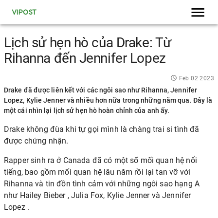
VIPOST
Lịch sử hẹn hò của Drake: Từ
Rihanna đến Jennifer Lopez
Feb 02 2023
Drake đã được liên kết với các ngôi sao như Rihanna, Jennifer
Lopez, Kylie Jenner và nhiều hơn nữa trong những năm qua. Đây là
một cái nhìn lại lịch sử hẹn hò hoàn chỉnh của anh ấy.
Drake
không đùa khi tự gọi mình là chàng trai si tình đã
được chứng nhận.
Rapper sinh ra ở Canada đã có một số mối quan hệ nổi
tiếng, bao gồm mối quan hệ lâu năm rồi lại tan vỡ với
Rihanna
và tin đồn tình cảm với những ngôi sao hạng A
như
Hailey Bieber
, Julia Fox,
Kylie Jenner
và
Jennifer
Lopez
.