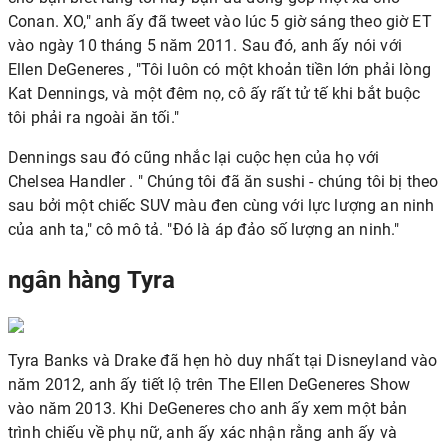
Conan. XO," anh ấy đã tweet vào lúc 5 giờ sáng theo giờ ET
vào ngày 10 tháng 5 năm 2011. Sau đó, anh ấy nói với
Ellen DeGeneres
, "Tôi luôn có một khoản tiền lớn phải lòng
Kat Dennings, và một đêm nọ, cô ấy rất tử tế khi bắt buộc
tôi phải ra ngoài ăn tối."
Dennings sau đó cũng nhắc lại cuộc hẹn của họ với
Chelsea Handler
. " Chúng tôi đã ăn sushi - chúng tôi bị theo
sau bởi một chiếc SUV màu đen cùng với lực lượng an ninh
của anh ta," cô mô tả. "Đó là áp đảo số lượng an ninh."
ngân hàng Tyra
Tyra Banks
và Drake đã hẹn hò duy nhất tại Disneyland vào
năm 2012, anh ấy tiết lộ trên The Ellen DeGeneres Show
vào năm 2013. Khi DeGeneres cho anh ấy xem một bản
trình chiếu về phụ nữ, anh ấy xác nhận rằng anh ấy và