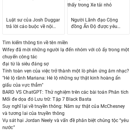
Luật sư của Josh Duggar
Người Lãnh đạo Cộng
trả lời cáo buộc về nội
đồng Ấn Độ được yêu
dung khiêu dâm trẻ em:
mến, Người Sang trong
Chúng tôi sẽ đấu tranh lại
Dàn hợp xướng Việt Nam
Tìm kiếm thông tin về tên miền
trước tòa
Được tìm thấy trong Xe
Wifey đã mời những người lạ đến nhóm với cô ấy trong một
tải nhỏ
chuyến công tác
đại từ là siêu đáng sợ
Tính toàn vẹn của việc trở thành một lò phản ứng âm nhạc?
"Hé lộ rãnh Mariana: Hé lộ những sự thật kinh hoàng ẩn
giấu của vực thẳm"
BARD VS ChatGPT: Thử nghiệm trên các bài toán Phân tích
Mối đe dọa đó Lưu trữ: Tập 7 Black Basta
Suy nghĩ lại về truyền thông: Năm sự thật của McChesney
và tương lai của truyền thông
Vụ sát hại Jordan Neely và vấn đề phân biệt chủng tộc “yêu
nước”