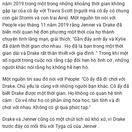
năm 2019 trong một trong những khoảng thời gian không
gặp lại của cô ấy với
Travis Scott
(người mà cô ấy có chung
con gái Stormi và con trai Aire). Một nguồn tin nói với
People vào tháng 11 năm 2019 rằng Jenner và Drake đã
biến mối quan hệ đơn phương một thời của họ thành
chuyện tình lãng mạn, giải thích: "Gần đây anh ấy và Kylie
đã
dành thời gian cho nhau
. Họ đã là bạn trong một thời
gian dài và Drake rất thân thiết với gia đình ." Trong khi một
số người trong cuộc nói rằng cặp đôi
hẹn hò tình cờ
, những
người khác nói rằng họ không hề hẹn hò.
Một nguồn tin sau đó nói với People: "Cô ấy đã đi chơi với
Drake. Chủ yếu là cùng với những người bạn khác. Cô ấy đã
biết Drake được một thời gian. Họ
không có quan hệ tình
cảm
. Có vẻ như họ có phản ứng hóa học, tán tỉnh và đi
chơi với nhau .Không có gì quá phức tạp."
Drake và Jenner cũng có một chút lịch sử khó xử, vì Drake
trước đây có mối thù với Tyga cũ của Jenner
.