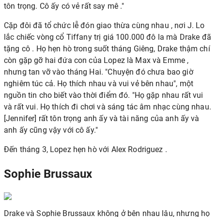
tôn trọng. Cô ấy
có vẻ rất say mê
."
Cặp đôi
đã tổ chức lễ đón giao thừa cùng nhau
, nơi
J. Lo
lắc chiếc vòng cổ Tiffany trị giá 100.000 đô la mà
Drake đã
tặng cô
. Họ hẹn hò trong suốt tháng Giêng, Drake
thậm chí
còn gặp gỡ hai đứa con của Lopez là Max và Emme
,
nhưng tan vỡ vào tháng Hai. "Chuyện đó chưa bao giờ
nghiêm túc cả. Họ thích nhau và vui vẻ bên nhau", một
nguồn tin cho biết vào thời điểm đó. "Họ gặp nhau rất vui
và rất vui. Họ thích đi chơi và sáng tác âm nhạc cùng nhau.
[Jennifer] rất tôn trọng anh ấy và tài năng của anh ấy và
anh ấy cũng vậy với cô ấy."
Đến tháng 3, Lopez hẹn hò với
Alex Rodriguez
.
Sophie Brussaux
Drake và
Sophie Brussaux
không ở bên nhau lâu, nhưng họ