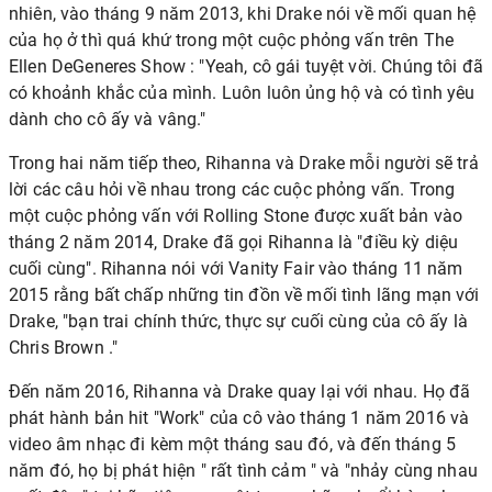
nhiên, vào tháng 9 năm 2013, khi Drake nói về mối quan hệ
của họ ở thì quá khứ trong một cuộc phỏng vấn trên The
Ellen DeGeneres Show : "Yeah, cô gái tuyệt vời. Chúng tôi đã
có khoảnh khắc của mình. Luôn luôn ủng hộ và có tình yêu
dành cho cô ấy và vâng."
Trong hai năm tiếp theo, Rihanna và Drake mỗi người sẽ trả
lời các câu hỏi về nhau trong các cuộc phỏng vấn. Trong
một cuộc phỏng vấn với Rolling Stone được xuất bản vào
tháng 2 năm 2014, Drake đã gọi Rihanna là "điều kỳ diệu
cuối cùng". Rihanna nói với Vanity Fair
vào tháng 11 năm
2015 rằng bất chấp những tin đồn về mối tình lãng mạn với
Drake, "bạn trai chính thức, thực sự cuối cùng của cô ấy là
Chris Brown
."
Đến năm 2016, Rihanna và Drake quay lại với nhau. Họ đã
phát hành bản hit "Work" của cô vào tháng 1 năm 2016 và
video âm nhạc đi kèm một tháng sau đó, và đến tháng 5
năm đó, họ bị phát hiện "
rất tình cảm
" và "nhảy cùng nhau