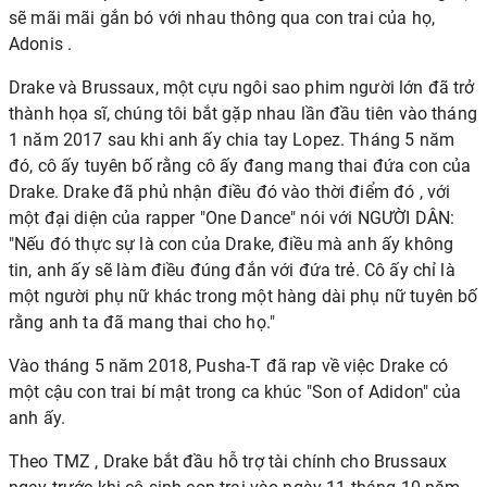
sẽ mãi mãi gắn bó với nhau thông qua con trai của họ,
Adonis
.
Drake và Brussaux, một cựu ngôi sao phim người lớn đã trở
thành họa sĩ, chúng tôi bắt gặp nhau lần đầu tiên vào tháng
1 năm 2017 sau khi anh ấy chia tay Lopez. Tháng 5 năm
đó, cô ấy tuyên bố rằng cô ấy đang mang thai đứa con của
Drake. Drake
đã phủ nhận điều đó vào thời điểm đó
, với
một đại diện của rapper "One Dance" nói với NGƯỜI DÂN:
"Nếu đó thực sự là con của Drake, điều mà anh ấy không
tin, anh ấy sẽ làm điều đúng đắn với đứa trẻ. Cô ấy chỉ là
một người phụ nữ khác trong một hàng dài phụ nữ tuyên bố
rằng anh ta đã mang thai cho họ."
Vào tháng 5 năm 2018, Pusha-T
đã rap về việc Drake có
một cậu con trai bí mật
trong ca khúc "Son of Adidon" của
anh ấy.
Theo TMZ , Drake bắt đầu hỗ trợ tài chính cho Brussaux