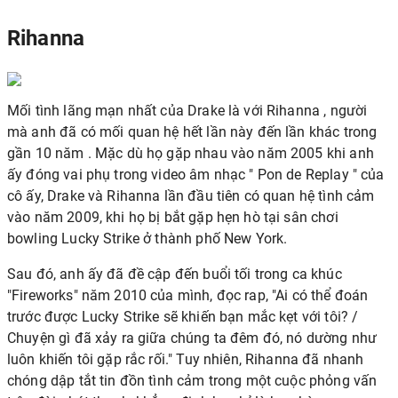
Rihanna
Mối tình lãng mạn nhất của Drake là với
Rihanna
, người
mà anh đã có
mối quan hệ hết lần này đến lần khác trong
gần 10 năm
. Mặc dù họ gặp nhau vào năm 2005 khi anh
ấy đóng vai phụ trong video âm nhạc " Pon de Replay " của
cô ấy, Drake và Rihanna lần đầu tiên có quan hệ tình cảm
vào năm 2009, khi họ bị bắt gặp hẹn hò tại sân chơi
bowling Lucky Strike ở thành phố New York.
Sau đó, anh ấy đã đề cập đến buổi tối trong ca khúc
"Fireworks" năm 2010 của mình, đọc rap, "Ai có thể đoán
trước được Lucky Strike sẽ khiến bạn mắc kẹt với tôi? /
Chuyện gì đã xảy ra giữa chúng ta đêm đó, nó dường như
luôn khiến tôi gặp rắc rối." Tuy nhiên, Rihanna đã nhanh
chóng dập tắt tin đồn tình cảm trong một cuộc phỏng vấn