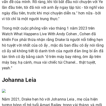
vấn đề của mình. Rõ ràng, khi tôi bắt đầu nói chuyện với Ye
lần đầu tiên, tôi đã nói với anh ấy ngay lập tức - tôi nghĩ vào
ngày đầu tiên, trước khi mọi chuyện diễn ra." hơn nữa - bởi
vì tôi chỉ là một người trung thực."
Trong một cuộc phỏng vấn vào tháng 1 năm 2023 trên
Watch What Happens Live With Andy Cohen , Cohen đã
khiến Fox phải thừa nhận rằng
Drake là người nổi tiếng hẹn
hò tuyệt vời nhất của cô ấy
, mặc dù ban đầu cô ấy nói rằng
cô ấy sẽ không tiết lộ danh tính của người đàn ông bí ẩn đã
tán tỉnh cô ấy bằng cách "ở trên máy bay riêng, ôm ấp trên
máy bay, hạ cánh, mua vài chiếc túi Chanel… thật tuyệt,
yeah.”
Johanna Leia
Năm 2021, Drake
hẹn hò với Johanna Leia
, mẹ của hiện
tượng bóng rổ trẻ tuổi Amari Bailey, trong vài tháng, và mối