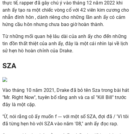
thực tế, rapper đã gây chú ý vào tháng 12 năm 2022 khi
anh ấy tạo ra một
chiếc vòng cổ với 42 viên kim cương cho
nhẫn đính hôn
, dành riêng cho những lần anh ấy có cảm
hứng cầu hôn nhưng chưa bao giờ hoàn thành.
Từ những mối quan hệ lâu dài của anh ấy cho đến những
tin đồn thất thiệt của anh ấy, đây là một cái nhìn lại về lịch
sử hẹn hò hoàn chỉnh của Drake.
SZA
Vào tháng 10 năm 2021, Drake
đã bỏ tên Sza trong bài hát
"Mr. Right Now",
tuyên bố rằng anh và ca sĩ "Kill Bill" trước
đây là một cặp.
"Ừ, nói rằng cô ấy muốn f --- với một số SZA, đợi đã / 'Vì tôi
đã từng hẹn hò với SZA vào năm '08," anh ấy đọc rap.