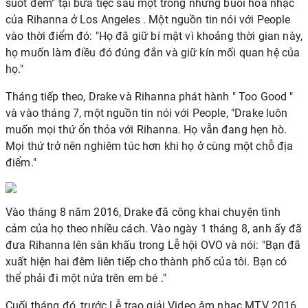
suốt đêm" tại bữa tiệc sau một trong những buổi hòa nhạc
của Rihanna ở Los Angeles . Một nguồn tin nói với People
vào thời điểm đó: "Họ đã giữ bí mật vì khoảng thời gian này,
họ muốn làm điều đó đúng đắn và giữ kín mối quan hệ của
họ."
Tháng tiếp theo, Drake và Rihanna phát hành " Too Good "
và vào tháng 7, một nguồn tin nói với People, "Drake luôn
muốn mọi thứ ổn thỏa với Rihanna. Họ vẫn đang hẹn hò.
Mọi thứ trở nên nghiêm túc hơn khi họ ở cùng một chỗ địa
điểm."
Vào tháng 8 năm 2016, Drake đã công khai chuyện tình
cảm của họ theo nhiều cách. Vào ngày 1 tháng 8, anh ấy đã
đưa Rihanna lên sân khấu trong Lễ hội OVO và nói: "Bạn đã
xuất hiện hai đêm liên tiếp cho thành phố của tôi.
Bạn có
thể phải đi một nửa trên em bé
."
Cuối tháng đó, trước Lễ trao giải Video âm nhạc MTV 2016,