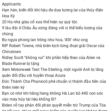
Applicants
Hạn hán, biến đổi khí hậu đe dọa tương lai của thủy điện
Hoa Kỳ
20 Họ nhà giàu cổ xưa thể hiện sự quý tộc
9 lâu đài ở Châu Âu xứng đáng với vị thế biểu tượng của
chúng
Bọ ngựa phong lan trông như hoa, 'đốt' như ong
RIP Robert Towne, nhà biên kịch từng đoạt giải Oscar của
Chinatown
Ridley Scott “không vui” khi phần tiếp theo của Alien và
Blade Runner bị tặng
Xem Motorweek Test The Sterling, một người Anh bị lãng
quên đối đầu với huyền thoại Acura
Đức Thánh Cha Phanxicô phê chuẩn vị thánh đầu tiên của
thiên niên kỷ
Bạn có nhớ khi hãng hàng không Hà Lan bỏ 440 con sóc
vào máy hủy tài liệu khổng lồ?
Biden vỗ tay phản đối phán quyết miễn trừ Trump của Tòa