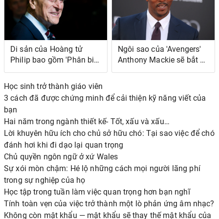
Di sản của Hoàng tử
Ngôi sao của 'Avengers'
Philip bao gồm 'Phân biệt
Anthony Mackie sẽ bắt và
chủng tộc kiểu cũ'
nướng cá trong khi quay
phim 'Infinity War' và
Học sinh trở thành giáo viên
'Endgame'
3 cách đã được chứng minh để cải thiện kỹ năng viết của
bạn
Hai năm trong ngành thiết kế- Tốt, xấu và xấu…
Lời khuyên hữu ích cho chủ sở hữu chó: Tại sao việc để chó
đánh hơi khi đi dạo lại quan trọng
Chủ quyền ngôn ngữ ở xứ Wales
Sự xói mòn chậm: Hé lộ những cách mọi người lãng phí
trong sự nghiệp của họ
Học tập trong tuần làm việc quan trọng hơn bạn nghĩ
Tính toàn vẹn của việc trở thành một lò phản ứng âm nhạc?
Không còn mật khẩu — mật khẩu sẽ thay thế mật khẩu của