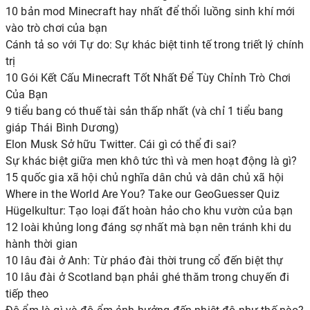
10 bản mod Minecraft hay nhất để thổi luồng sinh khí mới
vào trò chơi của bạn
Cánh tả so với Tự do: Sự khác biệt tinh tế trong triết lý chính
trị
10 Gói Kết Cấu Minecraft Tốt Nhất Để Tùy Chỉnh Trò Chơi
Của Bạn
9 tiểu bang có thuế tài sản thấp nhất (và chỉ 1 tiểu bang
giáp Thái Bình Dương)
Elon Musk Sở hữu Twitter. Cái gì có thể đi sai?
Sự khác biệt giữa men khô tức thì và men hoạt động là gì?
15 quốc gia xã hội chủ nghĩa dân chủ và dân chủ xã hội
Where in the World Are You? Take our GeoGuesser Quiz
Hügelkultur: Tạo loại đất hoàn hảo cho khu vườn của bạn
12 loài khủng long đáng sợ nhất mà bạn nên tránh khi du
hành thời gian
10 lâu đài ở Anh: Từ pháo đài thời trung cổ đến biệt thự
10 lâu đài ở Scotland bạn phải ghé thăm trong chuyến đi
tiếp theo