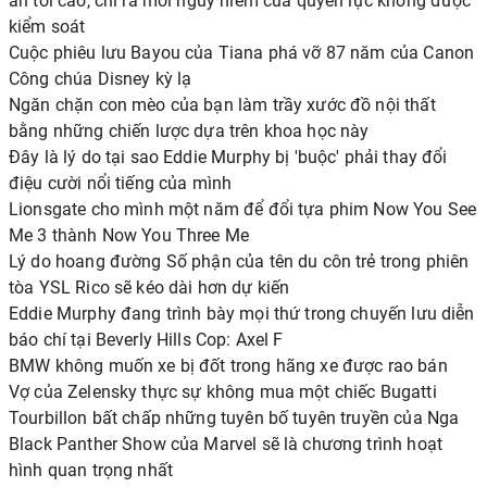
án tối cao, chỉ ra mối nguy hiểm của quyền lực không được
kiểm soát
Cuộc phiêu lưu Bayou của Tiana phá vỡ 87 năm của Canon
Công chúa Disney kỳ lạ
Ngăn chặn con mèo của bạn làm trầy xước đồ nội thất
bằng những chiến lược dựa trên khoa học này
Đây là lý do tại sao Eddie Murphy bị 'buộc' phải thay đổi
điệu cười nổi tiếng của mình
Lionsgate cho mình một năm để đổi tựa phim Now You See
Me 3 thành Now You Three Me
Lý do hoang đường Số phận của tên du côn trẻ trong phiên
tòa YSL Rico sẽ kéo dài hơn dự kiến
Eddie Murphy đang trình bày mọi thứ trong chuyến lưu diễn
báo chí tại Beverly Hills Cop: Axel F
BMW không muốn xe bị đốt trong hãng xe được rao bán
Vợ của Zelensky thực sự không mua một chiếc Bugatti
Tourbillon bất chấp những tuyên bố tuyên truyền của Nga
Black Panther Show của Marvel sẽ là chương trình hoạt
hình quan trọng nhất