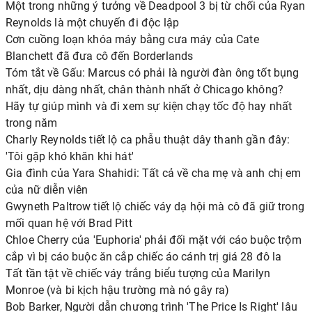
Một trong những ý tưởng về Deadpool 3 bị từ chối của Ryan
Reynolds là một chuyến đi độc lập
Cơn cuồng loạn khóa máy bằng cưa máy của Cate
Blanchett đã đưa cô đến Borderlands
Tóm tắt về Gấu: Marcus có phải là người đàn ông tốt bụng
nhất, dịu dàng nhất, chân thành nhất ở Chicago không?
Hãy tự giúp mình và đi xem sự kiện chạy tốc độ hay nhất
trong năm
Charly Reynolds tiết lộ ca phẫu thuật dây thanh gần đây:
'Tôi gặp khó khăn khi hát'
Gia đình của Yara Shahidi: Tất cả về cha mẹ và anh chị em
của nữ diễn viên
Gwyneth Paltrow tiết lộ chiếc váy dạ hội mà cô đã giữ trong
mối quan hệ với Brad Pitt
Chloe Cherry của 'Euphoria' phải đối mặt với cáo buộc trộm
cắp vì bị cáo buộc ăn cắp chiếc áo cánh trị giá 28 đô la
Tất tần tật về chiếc váy trắng biểu tượng của Marilyn
Monroe (và bi kịch hậu trường mà nó gây ra)
Bob Barker, Người dẫn chương trình 'The Price Is Right' lâu