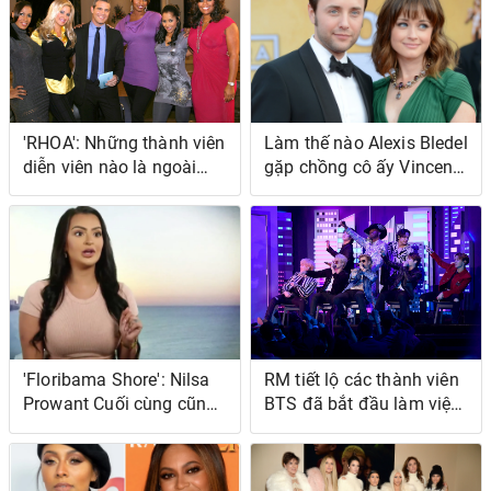
cuộc đời của cô ấy
thành phần là So
Barefoot Contessa
'RHOA': Những thành viên
Làm thế nào Alexis Bledel
diễn viên nào là ngoài
gặp chồng cô ấy Vincent
'Cao và Nhỏ'?
Kartheiser?
'Floribama Shore': Nilsa
RM tiết lộ các thành viên
Prowant Cuối cùng cũng
BTS đã bắt đầu làm việc
định ngày cưới
trên 'Be (Deluxe Edition)'
'Gần như ngay lập tức
sau "Dynamite"'