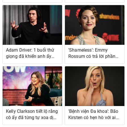
giống nhau ở một vài
nuôi dạy con cái họ như
cách lớn - 'Quy trình hoàn
thế nào giữa lúc ly hôn
toàn giống nhau'
Adam Driver: 1 buổi thử
'Shameless': Emmy
giọng đã khiến anh ấy
Rossum có trả lời phần
'bối rối' về việc anh ấy
cuối của loạt phim
chọn làm gì với cuộc
không?
sống của mình
Kelly Clarkson tiết lộ rằng
'Bệnh viện Đa khoa': Bão
cô ấy đã từng tự xoa dịu
Kirsten có hẹn hò với ai
bản thân trong một
không?