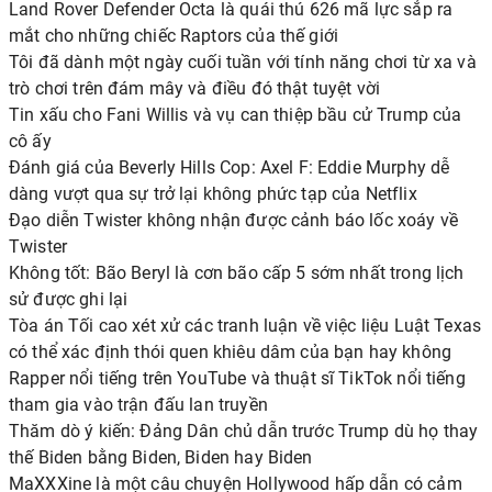
Land Rover Defender Octa là quái thú 626 mã lực sắp ra
mắt cho những chiếc Raptors của thế giới
Tôi đã dành một ngày cuối tuần với tính năng chơi từ xa và
trò chơi trên đám mây và điều đó thật tuyệt vời
Tin xấu cho Fani Willis và vụ can thiệp bầu cử Trump của
cô ấy
Đánh giá của Beverly Hills Cop: Axel F: Eddie Murphy dễ
dàng vượt qua sự trở lại không phức tạp của Netflix
Đạo diễn Twister không nhận được cảnh báo lốc xoáy về
Twister
Không tốt: Bão Beryl là cơn bão cấp 5 sớm nhất trong lịch
sử được ghi lại
Tòa án Tối cao xét xử các tranh luận về việc liệu Luật Texas
có thể xác định thói quen khiêu dâm của bạn hay không
Rapper nổi tiếng trên YouTube và thuật sĩ TikTok nổi tiếng
tham gia vào trận đấu lan truyền
Thăm dò ý kiến: Đảng Dân chủ dẫn trước Trump dù họ thay
thế Biden bằng Biden, Biden hay Biden
MaXXXine là một câu chuyện Hollywood hấp dẫn có cảm