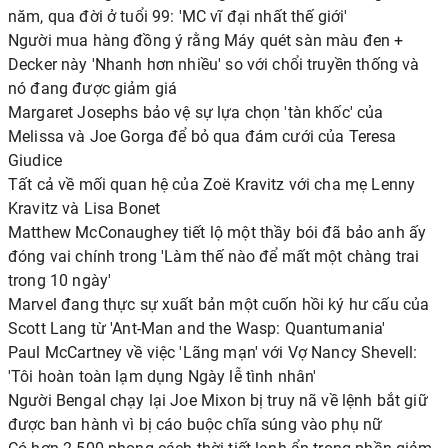
năm, qua đời ở tuổi 99: 'MC vĩ đại nhất thế giới'
Người mua hàng đồng ý rằng Máy quét sàn màu đen +
Decker này 'Nhanh hơn nhiều' so với chổi truyền thống và
nó đang được giảm giá
Margaret Josephs bảo vệ sự lựa chọn 'tàn khốc' của
Melissa và Joe Gorga để bỏ qua đám cưới của Teresa
Giudice
Tất cả về mối quan hệ của Zoë Kravitz với cha mẹ Lenny
Kravitz và Lisa Bonet
Matthew McConaughey tiết lộ một thầy bói đã bảo anh ấy
đóng vai chính trong 'Làm thế nào để mất một chàng trai
trong 10 ngày'
Marvel đang thực sự xuất bản một cuốn hồi ký hư cấu của
Scott Lang từ 'Ant-Man and the Wasp: Quantumania'
Paul McCartney về việc 'Lãng mạn' với Vợ Nancy Shevell:
'Tôi hoàn toàn lạm dụng Ngày lễ tình nhân'
Người Bengal chạy lại Joe Mixon bị truy nã về lệnh bắt giữ
được ban hành vì bị cáo buộc chĩa súng vào phụ nữ