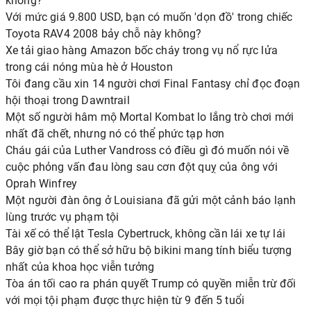
không?
Với mức giá 9.800 USD, bạn có muốn 'dọn đồ' trong chiếc
Toyota RAV4 2008 bảy chỗ này không?
Xe tải giao hàng Amazon bốc cháy trong vụ nổ rực lửa
trong cái nóng mùa hè ở Houston
Tôi đang cầu xin 14 người chơi Final Fantasy chỉ đọc đoạn
hội thoại trong Dawntrail
Một số người hâm mộ Mortal Kombat lo lắng trò chơi mới
nhất đã chết, nhưng nó có thể phức tạp hơn
Cháu gái của Luther Vandross có điều gì đó muốn nói về
cuộc phỏng vấn đau lòng sau cơn đột quỵ của ông với
Oprah Winfrey
Một người đàn ông ở Louisiana đã gửi một cảnh báo lạnh
lùng trước vụ phạm tội
Tài xế có thể lật Tesla Cybertruck, không cần lái xe tự lái
Bây giờ bạn có thể sở hữu bộ bikini mang tính biểu tượng
nhất của khoa học viễn tưởng
Tòa án tối cao ra phán quyết Trump có quyền miễn trừ đối
với mọi tội phạm được thực hiện từ 9 đến 5 tuổi