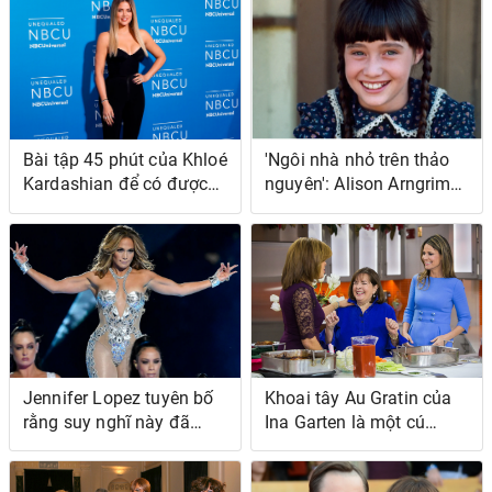
Bài tập 45 phút của Khloé
'Ngôi nhà nhỏ trên thảo
Kardashian để có được
nguyên': Alison Arngrim
cơ bụng phẳng, săn chắc
cho biết Shannen Doherty
là 'bản sao' của Melissa
Gilbert
Jennifer Lopez tuyên bố
Khoai tây Au Gratin của
rằng suy nghĩ này đã
Ina Garten là một cú
giúp cô ấy trở thành 'hình
ngoéo ngớ ngẩn đối với
dạng đẹp nhất' trong
khoai tây vỏ sò với 1