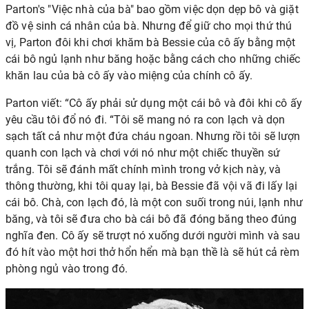
Parton's "Việc nhà của bà" bao gồm việc dọn dẹp bô và giặt
đồ vệ sinh cá nhân của bà. Nhưng để giữ cho mọi thứ thú
vị, Parton đôi khi chơi khăm bà Bessie của cô ấy bằng một
cái bô ngủ lạnh như băng hoặc bằng cách cho những chiếc
khăn lau của bà cô ấy vào miệng của chính cô ấy.
Parton viết: “Cô ấy phải sử dụng một cái bô và đôi khi cô ấy
yêu cầu tôi đổ nó đi. “Tôi sẽ mang nó ra con lạch và dọn
sạch tất cả như một đứa cháu ngoan. Nhưng rồi tôi sẽ lượn
quanh con lạch và chơi với nó như một chiếc thuyền sứ
trắng. Tôi sẽ đánh mất chính mình trong vở kịch này, và
thông thường, khi tôi quay lại, bà Bessie đã vội vã đi lấy lại
cái bô. Chà, con lạch đó, là một con suối trong núi, lạnh như
băng, và tôi sẽ đưa cho bà cái bô đã đóng băng theo đúng
nghĩa đen. Cô ấy sẽ trượt nó xuống dưới người mình và sau
đó hít vào một hơi thở hổn hển mà bạn thề là sẽ hút cả rèm
phòng ngủ vào trong đó.