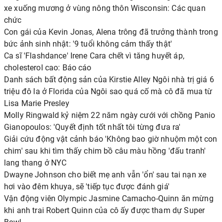
xe xuống mương ở vùng nông thôn Wisconsin: Các quan
chức
Con gái của Kevin Jonas, Alena trông đã trưởng thành trong
bức ảnh sinh nhật: '9 tuổi không cảm thấy thật'
Ca sĩ 'Flashdance' Irene Cara chết vì tăng huyết áp,
cholesterol cao: Báo cáo
Danh sách bất động sản của Kirstie Alley Ngôi nhà trị giá 6
triệu đô la ở Florida của Ngôi sao quá cố mà cô đã mua từ
Lisa Marie Presley
Molly Ringwald kỷ niệm 22 năm ngày cưới với chồng Panio
Gianopoulos: 'Quyết định tốt nhất tôi từng đưa ra'
Giải cứu động vật cảnh báo 'Không bao giờ nhuộm một con
chim' sau khi tìm thấy chim bồ câu màu hồng 'đấu tranh'
lang thang ở NYC
Dwayne Johnson cho biết mẹ anh vẫn 'ổn' sau tai nạn xe
hơi vào đêm khuya, sẽ 'tiếp tục được đánh giá'
Vận động viên Olympic Jasmine Camacho-Quinn ăn mừng
khi anh trai Robert Quinn của cô ấy được tham dự Super