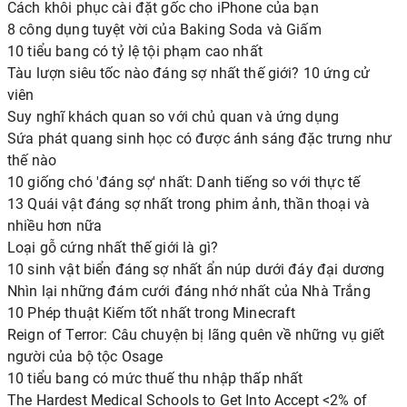
Cách khôi phục cài đặt gốc cho iPhone của bạn
8 công dụng tuyệt vời của Baking Soda và Giấm
10 tiểu bang có tỷ lệ tội phạm cao nhất
Tàu lượn siêu tốc nào đáng sợ nhất thế giới? 10 ứng cử
viên
Suy nghĩ khách quan so với chủ quan và ứng dụng
Sứa phát quang sinh học có được ánh sáng đặc trưng như
thế nào
10 giống chó 'đáng sợ' nhất: Danh tiếng so với thực tế
13 Quái vật đáng sợ nhất trong phim ảnh, thần thoại và
nhiều hơn nữa
Loại gỗ cứng nhất thế giới là gì?
10 sinh vật biển đáng sợ nhất ẩn núp dưới đáy đại dương
Nhìn lại những đám cưới đáng nhớ nhất của Nhà Trắng
10 Phép thuật Kiếm tốt nhất trong Minecraft
Reign of Terror: Câu chuyện bị lãng quên về những vụ giết
người của bộ tộc Osage
10 tiểu bang có mức thuế thu nhập thấp nhất
The Hardest Medical Schools to Get Into Accept <2% of