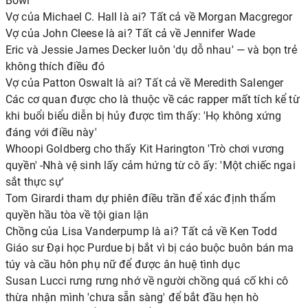
Bowl
Vợ của Michael C. Hall là ai? Tất cả về Morgan Macgregor
Vợ của John Cleese là ai? Tất cả về Jennifer Wade
Eric và Jessie James Decker luôn 'dụ dỗ nhau' — và bọn trẻ
không thích điều đó
Vợ của Patton Oswalt là ai? Tất cả về Meredith Salenger
Các cơ quan được cho là thuộc về các rapper mất tích kể từ
khi buổi biểu diễn bị hủy được tìm thấy: 'Họ không xứng
đáng với điều này'
Whoopi Goldberg cho thấy Kit Harington 'Trò chơi vương
quyền' -Nhà vệ sinh lấy cảm hứng từ cô ấy: 'Một chiếc ngai
sắt thực sự'
Tom Girardi tham dự phiên điều trần để xác định thẩm
quyền hầu tòa về tội gian lận
Chồng của Lisa Vanderpump là ai? Tất cả về Ken Todd
Giáo sư Đại học Purdue bị bắt vì bị cáo buộc buôn bán ma
túy và cầu hôn phụ nữ để được ân huệ tình dục
Susan Lucci rưng rưng nhớ về người chồng quá cố khi cô
thừa nhận mình 'chưa sẵn sàng' để bắt đầu hẹn hò