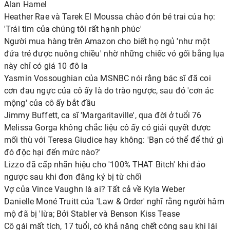
Alan Hamel
Heather Rae và Tarek El Moussa chào đón bé trai của họ:
'Trái tim của chúng tôi rất hạnh phúc'
Người mua hàng trên Amazon cho biết họ ngủ 'như một
đứa trẻ được nuông chiều' nhờ những chiếc vỏ gối bằng lụa
này chỉ có giá 10 đô la
Yasmin Vossoughian của MSNBC nói rằng bác sĩ đã coi
cơn đau ngực của cô ấy là do trào ngược, sau đó 'cơn ác
mộng' của cô ấy bắt đầu
Jimmy Buffett, ca sĩ 'Margaritaville', qua đời ở tuổi 76
Melissa Gorga không chắc liệu cô ấy có giải quyết được
mối thù với Teresa Giudice hay không: 'Bạn có thể để thứ gì
đó độc hại đến mức nào?'
Lizzo đã cấp nhãn hiệu cho '100% THAT Bitch' khi đảo
ngược sau khi đơn đăng ký bị từ chối
Vợ của Vince Vaughn là ai? Tất cả về Kyla Weber
Danielle Moné Truitt của 'Law & Order' nghĩ rằng người hâm
mộ đã bị 'lừa; Bởi Stabler và Benson Kiss Tease
Cô gái mất tích, 17 tuổi, có khả năng chết cóng sau khi lái