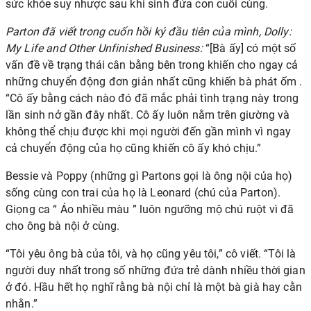
sức khỏe suy nhược sau khi sinh đứa con cuối cùng.
Parton đã viết trong cuốn hồi ký đầu tiên của mình, Dolly:
My Life and Other Unfinished Business:
“[Bà ấy] có một số
vấn đề về trạng thái cân bằng bên trong khiến cho ngay cả
những chuyển động đơn giản nhất cũng khiến bà phát ốm .
“Cô ấy bằng cách nào đó đã mắc phải tình trạng này trong
lần sinh nở gần đây nhất. Cô ấy luôn nằm trên giường và
không thể chịu được khi mọi người đến gần mình vì ngay
cả chuyển động của họ cũng khiến cô ấy khó chịu.”
Bessie và Poppy (những gì Partons gọi là ông nội của họ)
sống cùng con trai của họ là Leonard (chú của Parton).
Giọng ca “
Áo nhiều màu
” luôn ngưỡng mộ chú ruột vì đã
cho ông bà nội ở cùng.
“Tôi yêu ông bà của tôi, và họ cũng yêu tôi,” cô viết. “Tôi là
người duy nhất trong số những đứa trẻ dành nhiều thời gian
ở đó. Hầu hết họ nghĩ rằng bà nội chỉ là một bà già hay cằn
nhằn.”