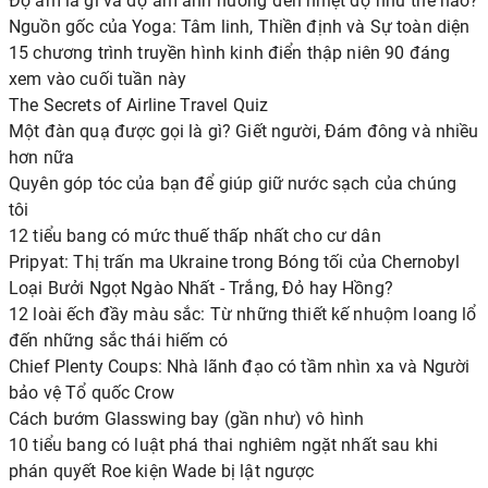
Độ ẩm là gì và độ ẩm ảnh hưởng đến nhiệt độ như thế nào?
Nguồn gốc của Yoga: Tâm linh, Thiền định và Sự toàn diện
15 chương trình truyền hình kinh điển thập niên 90 đáng
xem vào cuối tuần này
The Secrets of Airline Travel Quiz
Một đàn quạ được gọi là gì? Giết người, Đám đông và nhiều
hơn nữa
Quyên góp tóc của bạn để giúp giữ nước sạch của chúng
tôi
12 tiểu bang có mức thuế thấp nhất cho cư dân
Pripyat: Thị trấn ma Ukraine trong Bóng tối của Chernobyl
Loại Bưởi Ngọt Ngào Nhất - Trắng, Đỏ hay Hồng?
12 loài ếch đầy màu sắc: Từ những thiết kế nhuộm loang lổ
đến những sắc thái hiếm có
Chief Plenty Coups: Nhà lãnh đạo có tầm nhìn xa và Người
bảo vệ Tổ quốc Crow
Cách bướm Glasswing bay (gần như) vô hình
10 tiểu bang có luật phá thai nghiêm ngặt nhất sau khi
phán quyết Roe kiện Wade bị lật ngược