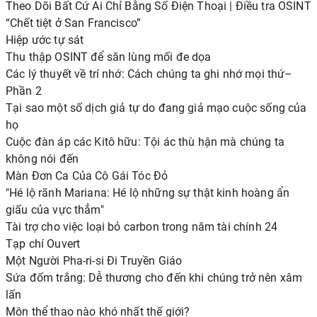
Theo Dõi Bất Cứ Ai Chỉ Bằng Số Điện Thoại | Điều tra OSINT
“Chết tiệt ở San Francisco”
Hiệp ước tự sát
Thu thập OSINT để săn lùng mối đe dọa
Các lý thuyết về trí nhớ: Cách chúng ta ghi nhớ mọi thứ–
Phần 2
Tại sao một số dịch giả tự do đang giả mạo cuộc sống của
họ
Cuộc đàn áp các Kitô hữu: Tội ác thù hận mà chúng ta
không nói đến
Màn Đơn Ca Của Cô Gái Tóc Đỏ
"Hé lộ rãnh Mariana: Hé lộ những sự thật kinh hoàng ẩn
giấu của vực thẳm"
Tài trợ cho việc loại bỏ carbon trong năm tài chính 24
Tạp chí Ouvert
Một Người Pha-ri-si Đi Truyền Giáo
Sứa đốm trắng: Dễ thương cho đến khi chúng trở nên xâm
lấn
Môn thể thao nào khó nhất thế giới?