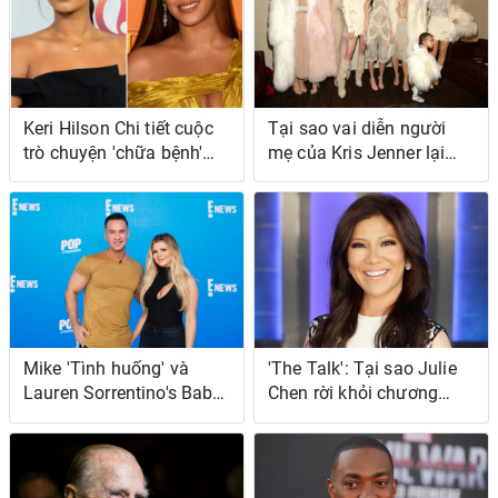
Keri Hilson Chi tiết cuộc
Tại sao vai diễn người
trò chuyện 'chữa bệnh'
mẹ của Kris Jenner lại
với Beyoncé After Feud
khiến cô ấy cảm thấy như
'lính cứu hỏa'
Mike 'Tình huống' và
'The Talk': Tại sao Julie
Lauren Sorrentino's Baby
Chen rời khỏi chương
Shower; Đây là những
trình truyền hình ban
người đã tham dự từ dàn
ngày?
diễn viên 'Jersey Shore'