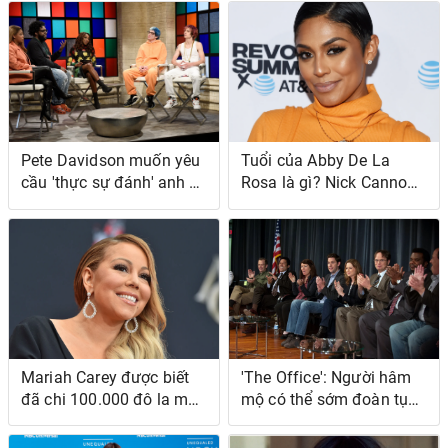
chương trình: 'Tôi có một
số loại đau khổ'
Pete Davidson muốn yêu
Tuổi của Abby De La
cầu 'thực sự đánh' anh ấy
Rosa là gì? Nick Cannon
trên 'Saturday Night Live'
lớn hơn bao nhiêu tuổi?
Mariah Carey được biết
'The Office': Người hâm
đã chi 100.000 đô la mỗi
mộ có thể sớm đoàn tụ
tháng cho món quà xa
Theo Brian Baumgartner;
hoa này cho bản thân
'Tôi đã nghe Rumblings'