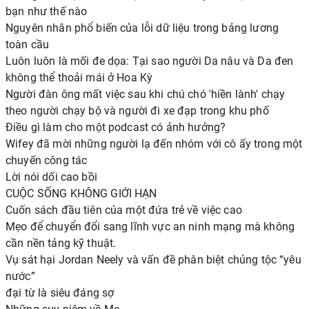
bạn như thế nào
Nguyên nhân phổ biến của lỗi dữ liệu trong bảng lương
toàn cầu
Luôn luôn là mối đe dọa: Tại sao người Da nâu và Da đen
không thể thoải mái ở Hoa Kỳ
Người đàn ông mất việc sau khi chú chó 'hiền lành' chạy
theo người chạy bộ và người đi xe đạp trong khu phố
Điều gì làm cho một podcast có ảnh hưởng?
Wifey đã mời những người lạ đến nhóm với cô ấy trong một
chuyến công tác
Lời nói dối cao bồi
CUỘC SỐNG KHÔNG GIỚI HẠN
Cuốn sách đầu tiên của một đứa trẻ về việc cao
Mẹo để chuyển đổi sang lĩnh vực an ninh mạng mà không
cần nền tảng kỹ thuật.
Vụ sát hại Jordan Neely và vấn đề phân biệt chủng tộc “yêu
nước”
đại từ là siêu đáng sợ