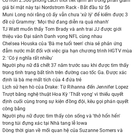
Có hơn 2.500 phong cách thời tiết lạnh ẩn trong phần giảm
giá bí mật này tại Nordstrom Rack - Bắt đầu từ $6
Muni Long nói rằng cô ấy vẫn chưa 'xử lý' để kiếm được 3
đề cử Grammy: 'Mọi thứ đang diễn ra quá nhanh'
TJ Watt muốn thấy Tom Brady và anh trai JJ được giới
thiệu vào Đại sảnh Danh vọng NFL cùng nhau
Chelsea Houska của 'Bà mẹ tuổi teen' chia sẻ phản ứng
đẫm nước mắt đối với việc gia hạn chương trình HGTV mùa
2: 'Có ý nghĩa rất nhiều'
Người phụ nữ đã chết 37 năm trước sau khi được tìm thấy
trong tình trạng bất tỉnh trên đường cao tốc Ga. Được xác
định là bà mẹ mất tích của 4 đứa trẻ
Lịch sử hẹn hò của Drake: Từ Rihanna đến Jennifer Lopez
Trượt băng nghệ thuật Hoa Kỳ 'Thất vọng' vì thiếu quyết
định cuối cùng trong sự kiện đồng đội, kêu gọi phán quyết
công bằng
Người phụ nữ được tìm thấy còn sống và 'thở hổn hển'
trong túi đựng xác tại Nhà tang lễ Iowa
Dòng thời gian về mối quan hệ của Suzanne Somers và