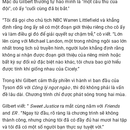
Mặc dù Gilbert thường tự hào mình là "một cầu thủ của
đội", cô ấy "cuối cùng đã bị bắt."
“Tôi đã gọi cho chủ tịch NBC Warren Littlefield và khẳng
định rằng ông ấy sẽ có một đoạn giới thiệu riêng cho cô ấy
và làm điều gì đó để giải quyết sự chậm trễ,” cô viết. “Lớn
lên cùng với Michael Landon, một trong những ngôi sao lớn
nhất trong lịch sử truyền hình, người luôn khẳng định rằng
không ai nhận được đoạn giới thiệu của riêng mình hoặc
bất kỳ sự đối xử đặc biệt nào khác, tôi chưa bao giờ hiểu
được tính khí giống nhau của Cicely.”
Trong khi Gilbert cảm thấy phiền vì hành vi ban đầu của
Tyson đối với
Công lý ngọt ngào
, thì đó không phải là vấn
đề lâu dài. Chương trình chỉ được phát sóng trong hai mùa.
Gilbert viết: “
Sweet Justice
ra mắt cùng năm với
Friends
and
ER
. “Ngay từ đầu, rõ ràng là chương trình sẽ không
thành công, nhưng chúng tôi đã có đầy đủ hai mươi hai tập
và tôi đã có một số người bạn thực sự tuyệt vời.”