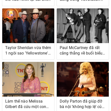
của nam diễn viên
của The Beatles đã bình
'Three's Company'
luận về cảnh sát
Taylor Sheridan vừa thêm
Paul McCartney đã rất
1 ngôi sao 'Yellowstone'
căng thẳng về buổi biểu
yêu thích của anh ấy vào
diễn duy nhất bị hủy của
dàn diễn viên của
The Beatles đến nỗi anh
'Lawmen: Bass Reeves'
ấy đã bỏ cuộc
Làm thế nào Melissa
Dolly Parton đã giúp đỡ
Gilbert đã cứu một con
bà nội 'không hợp lệ' của