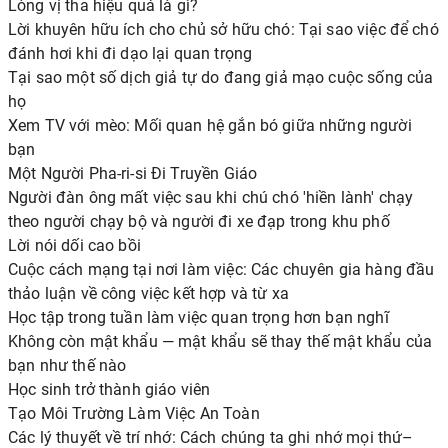
Lòng vị tha hiệu quả là gì?
Lời khuyên hữu ích cho chủ sở hữu chó: Tại sao việc để chó
đánh hơi khi đi dạo lại quan trọng
Tại sao một số dịch giả tự do đang giả mạo cuộc sống của
họ
Xem TV với mèo: Mối quan hệ gắn bó giữa những người
bạn
Một Người Pha-ri-si Đi Truyền Giáo
Người đàn ông mất việc sau khi chú chó 'hiền lành' chạy
theo người chạy bộ và người đi xe đạp trong khu phố
Lời nói dối cao bồi
Cuộc cách mạng tại nơi làm việc: Các chuyên gia hàng đầu
thảo luận về công việc kết hợp và từ xa
Học tập trong tuần làm việc quan trọng hơn bạn nghĩ
Không còn mật khẩu — mật khẩu sẽ thay thế mật khẩu của
bạn như thế nào
Học sinh trở thành giáo viên
Tạo Môi Trường Làm Việc An Toàn
Các lý thuyết về trí nhớ: Cách chúng ta ghi nhớ mọi thứ–