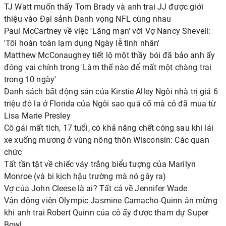
TJ Watt muốn thấy Tom Brady và anh trai JJ được giới
thiệu vào Đại sảnh Danh vọng NFL cùng nhau
Paul McCartney về việc 'Lãng mạn' với Vợ Nancy Shevell:
'Tôi hoàn toàn lạm dụng Ngày lễ tình nhân'
Matthew McConaughey tiết lộ một thầy bói đã bảo anh ấy
đóng vai chính trong 'Làm thế nào để mất một chàng trai
trong 10 ngày'
Danh sách bất động sản của Kirstie Alley Ngôi nhà trị giá 6
triệu đô la ở Florida của Ngôi sao quá cố mà cô đã mua từ
Lisa Marie Presley
Cô gái mất tích, 17 tuổi, có khả năng chết cóng sau khi lái
xe xuống mương ở vùng nông thôn Wisconsin: Các quan
chức
Tất tần tật về chiếc váy trắng biểu tượng của Marilyn
Monroe (và bi kịch hậu trường mà nó gây ra)
Vợ của John Cleese là ai? Tất cả về Jennifer Wade
Vận động viên Olympic Jasmine Camacho-Quinn ăn mừng
khi anh trai Robert Quinn của cô ấy được tham dự Super
Bowl