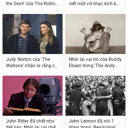
the Devil' của The Rolling
viết một vở nhạc kịch bao
Stones giống như nhạc
gồm các bài hát giả của
Brazil
Bob Dylan
Judy Norton của 'The
Nhìn lại vai trò của Buddy
Waltons' nhận ra rằng cô
Ebsen trong 'The Andy
ấy đôi khi là 'một thằng
Griffith Show'
nhóc' khi quay chương
trình
John Ritter đã chết như
John Lennon đã nói 1
thế nào: Nhìn lại cái chết
dòng trong 'Revolution'