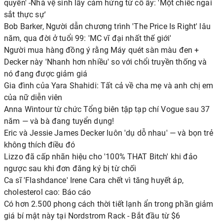
quyền' -Nhà vệ sinh lấy cảm hứng từ cô ấy: 'Một chiếc ngai
sắt thực sự'
Bob Barker, Người dẫn chương trình 'The Price Is Right' lâu
năm, qua đời ở tuổi 99: 'MC vĩ đại nhất thế giới'
Người mua hàng đồng ý rằng Máy quét sàn màu đen +
Decker này 'Nhanh hơn nhiều' so với chổi truyền thống và
nó đang được giảm giá
Gia đình của Yara Shahidi: Tất cả về cha mẹ và anh chị em
của nữ diễn viên
Anna Wintour từ chức Tổng biên tập tạp chí Vogue sau 37
năm — và bà đang tuyển dụng!
Eric và Jessie James Decker luôn 'dụ dỗ nhau' — và bọn trẻ
không thích điều đó
Lizzo đã cấp nhãn hiệu cho '100% THAT Bitch' khi đảo
ngược sau khi đơn đăng ký bị từ chối
Ca sĩ 'Flashdance' Irene Cara chết vì tăng huyết áp,
cholesterol cao: Báo cáo
Có hơn 2.500 phong cách thời tiết lạnh ẩn trong phần giảm
giá bí mật này tại Nordstrom Rack - Bắt đầu từ $6