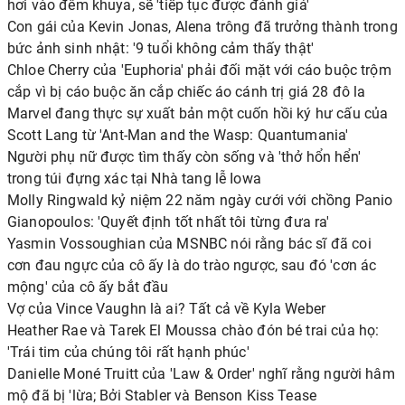
hơi vào đêm khuya, sẽ 'tiếp tục được đánh giá'
Con gái của Kevin Jonas, Alena trông đã trưởng thành trong
bức ảnh sinh nhật: '9 tuổi không cảm thấy thật'
Chloe Cherry của 'Euphoria' phải đối mặt với cáo buộc trộm
cắp vì bị cáo buộc ăn cắp chiếc áo cánh trị giá 28 đô la
Marvel đang thực sự xuất bản một cuốn hồi ký hư cấu của
Scott Lang từ 'Ant-Man and the Wasp: Quantumania'
Người phụ nữ được tìm thấy còn sống và 'thở hổn hển'
trong túi đựng xác tại Nhà tang lễ Iowa
Molly Ringwald kỷ niệm 22 năm ngày cưới với chồng Panio
Gianopoulos: 'Quyết định tốt nhất tôi từng đưa ra'
Yasmin Vossoughian của MSNBC nói rằng bác sĩ đã coi
cơn đau ngực của cô ấy là do trào ngược, sau đó 'cơn ác
mộng' của cô ấy bắt đầu
Vợ của Vince Vaughn là ai? Tất cả về Kyla Weber
Heather Rae và Tarek El Moussa chào đón bé trai của họ:
'Trái tim của chúng tôi rất hạnh phúc'
Danielle Moné Truitt của 'Law & Order' nghĩ rằng người hâm
mộ đã bị 'lừa; Bởi Stabler và Benson Kiss Tease