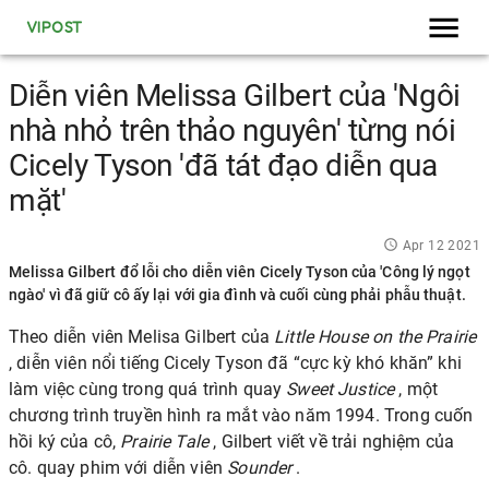
VIPOST
Diễn viên Melissa Gilbert của 'Ngôi
nhà nhỏ trên thảo nguyên' từng nói
Cicely Tyson 'đã tát đạo diễn qua
mặt'
Apr 12 2021
Melissa Gilbert đổ lỗi cho diễn viên Cicely Tyson của 'Công lý ngọt
ngào' vì đã giữ cô ấy lại với gia đình và cuối cùng phải phẫu thuật.
Theo diễn viên
Melisa Gilbert của
Little House on the Prairie
, diễn viên nổi tiếng
Cicely Tyson
đã “cực kỳ khó khăn” khi
làm việc cùng trong quá trình quay
Sweet Justice
, một
chương trình truyền hình ra mắt vào năm 1994. Trong cuốn
hồi ký của cô,
Prairie Tale
, Gilbert viết về trải nghiệm của
cô. quay phim với diễn viên
Sounder
.