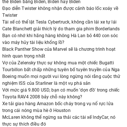
thế Biden bằng Biden, Biden hay Biden
Đạo diễn Twister không nhận được cảnh báo lốc xoáy về
Twister
Tài xế có thể lật Tesla Cybertruck, không cần lái xe tự lái
Cate Blanchett giải thích lý do tham gia phim Borderlands
Bạn có nhớ khi hãng hàng không Hà Lan bỏ 440 con sóc
vào máy hủy tài liệu khổng lồ?
Black Panther Show của Marvel sẽ là chương trình hoạt
hình quan trọng nhất
Vợ của Zelensky thực sự không mua một chiếc Bugatti
Tourbillon bất chấp những tuyên bố tuyên truyền của Nga
Boeing muốn mọi người vui lòng ngừng nói rằng cuộc thử
nghiệm ISS của Starliner là một vụ phá sản
Với mức giá 9.800 USD, bạn có muốn 'dọn đồ' trong chiếc
Toyota RAV4 2008 bảy chỗ này không?
Xe tải giao hàng Amazon bốc cháy trong vụ nổ rực lửa
trong cái nóng mùa hè ở Houston
McLaren không thể ngừng sa thải các tài xế IndyCar, nó
thực sự thích điều đó