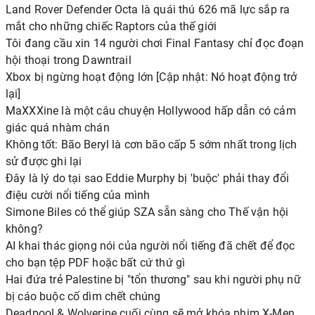
Land Rover Defender Octa là quái thú 626 mã lực sắp ra
mắt cho những chiếc Raptors của thế giới
Tôi đang cầu xin 14 người chơi Final Fantasy chỉ đọc đoạn
hội thoại trong Dawntrail
Xbox bị ngừng hoạt động lớn [Cập nhật: Nó hoạt động trở
lại]
MaXXXine là một câu chuyện Hollywood hấp dẫn có cảm
giác quá nhàm chán
Không tốt: Bão Beryl là cơn bão cấp 5 sớm nhất trong lịch
sử được ghi lại
Đây là lý do tại sao Eddie Murphy bị 'buộc' phải thay đổi
điệu cười nổi tiếng của mình
Simone Biles có thể giúp SZA sẵn sàng cho Thế vận hội
không?
AI khai thác giọng nói của người nổi tiếng đã chết để đọc
cho bạn tệp PDF hoặc bất cứ thứ gì
Hai đứa trẻ Palestine bị "tổn thương" sau khi người phụ nữ
bị cáo buộc cố dìm chết chúng
Deadpool & Wolverine cuối cùng sẽ mở khóa phim X-Men