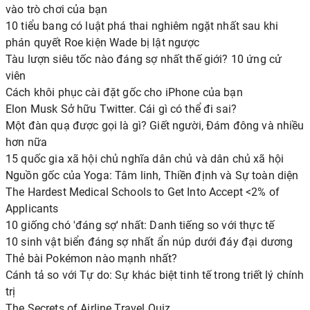
vào trò chơi của bạn
10 tiểu bang có luật phá thai nghiêm ngặt nhất sau khi
phán quyết Roe kiện Wade bị lật ngược
Tàu lượn siêu tốc nào đáng sợ nhất thế giới? 10 ứng cử
viên
Cách khôi phục cài đặt gốc cho iPhone của bạn
Elon Musk Sở hữu Twitter. Cái gì có thể đi sai?
Một đàn quạ được gọi là gì? Giết người, Đám đông và nhiều
hơn nữa
15 quốc gia xã hội chủ nghĩa dân chủ và dân chủ xã hội
Nguồn gốc của Yoga: Tâm linh, Thiền định và Sự toàn diện
The Hardest Medical Schools to Get Into Accept <2% of
Applicants
10 giống chó 'đáng sợ' nhất: Danh tiếng so với thực tế
10 sinh vật biển đáng sợ nhất ẩn núp dưới đáy đại dương
Thẻ bài Pokémon nào mạnh nhất?
Cánh tả so với Tự do: Sự khác biệt tinh tế trong triết lý chính
trị
The Secrets of Airline Travel Quiz