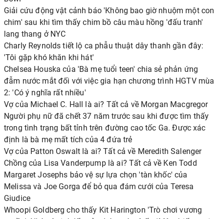
Giải cứu động vật cảnh báo 'Không bao giờ nhuộm một con
chim' sau khi tìm thấy chim bồ câu màu hồng 'đấu tranh'
lang thang ở NYC
Charly Reynolds tiết lộ ca phẫu thuật dây thanh gần đây:
'Tôi gặp khó khăn khi hát'
Chelsea Houska của 'Bà mẹ tuổi teen' chia sẻ phản ứng
đẫm nước mắt đối với việc gia hạn chương trình HGTV mùa
2: 'Có ý nghĩa rất nhiều'
Vợ của Michael C. Hall là ai? Tất cả về Morgan Macgregor
Người phụ nữ đã chết 37 năm trước sau khi được tìm thấy
trong tình trạng bất tỉnh trên đường cao tốc Ga. Được xác
định là bà mẹ mất tích của 4 đứa trẻ
Vợ của Patton Oswalt là ai? Tất cả về Meredith Salenger
Chồng của Lisa Vanderpump là ai? Tất cả về Ken Todd
Margaret Josephs bảo vệ sự lựa chọn 'tàn khốc' của
Melissa và Joe Gorga để bỏ qua đám cưới của Teresa
Giudice
Whoopi Goldberg cho thấy Kit Harington 'Trò chơi vương