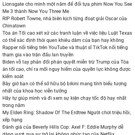
Lionsgate cho mình một năm để đổi tựa phim Now You See
Me 3 thành Now You Three Me
RIP Robert Towne, nhà biên kịch từng đoạt giải Oscar của
Chinatown
Tòa án Tối cao xét xử các tranh luận về việc liệu Luật Texas
có thể xác định thói quen khiêu dâm của bạn hay không
Rapper nổi tiếng trên YouTube và thuật sĩ TikTok nổi tiếng
tham gia vào trận đấu lan truyền
Biden vỗ tay phản đối phán quyết miễn trừ Trump của Tòa
án tối cao, chỉ ra mối nguy hiểm của quyền lực không được
kiểm soát
Bây giờ bạn có thể sở hữu bộ bikini mang tính biểu tượng
nhất của khoa học viễn tưởng
Hãy tự giúp mình và đi xem sự kiện chạy tốc độ hay nhất
trong năm
My Elden Ring: Shadow Of The Erdtree Người chơi triệu hồi,
xếp hạng
Đánh giá của Beverly Hills Cop: Axel F: Eddie Murphy dễ
dàng vượt qua sự trở lại không phức tạp của Netflix