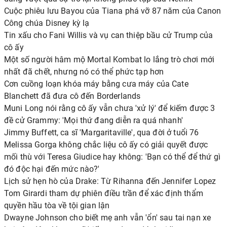
Cuộc phiêu lưu Bayou của Tiana phá vỡ 87 năm của Canon
Công chúa Disney kỳ lạ
Tin xấu cho Fani Willis và vụ can thiệp bầu cử Trump của
cô ấy
Một số người hâm mộ Mortal Kombat lo lắng trò chơi mới
nhất đã chết, nhưng nó có thể phức tạp hơn
Cơn cuồng loạn khóa máy bằng cưa máy của Cate
Blanchett đã đưa cô đến Borderlands
Muni Long nói rằng cô ấy vẫn chưa 'xử lý' để kiếm được 3
đề cử Grammy: 'Mọi thứ đang diễn ra quá nhanh'
Jimmy Buffett, ca sĩ 'Margaritaville', qua đời ở tuổi 76
Melissa Gorga không chắc liệu cô ấy có giải quyết được
mối thù với Teresa Giudice hay không: 'Bạn có thể để thứ gì
đó độc hại đến mức nào?'
Lịch sử hẹn hò của Drake: Từ Rihanna đến Jennifer Lopez
Tom Girardi tham dự phiên điều trần để xác định thẩm
quyền hầu tòa về tội gian lận
Dwayne Johnson cho biết mẹ anh vẫn 'ổn' sau tai nạn xe