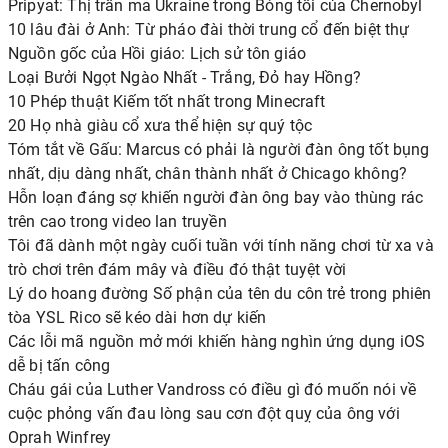
Pripyat: Thị trấn ma Ukraine trong Bóng tối của Chernobyl
10 lâu đài ở Anh: Từ pháo đài thời trung cổ đến biệt thự
Nguồn gốc của Hồi giáo: Lịch sử tôn giáo
Loại Bưởi Ngọt Ngào Nhất - Trắng, Đỏ hay Hồng?
10 Phép thuật Kiếm tốt nhất trong Minecraft
20 Họ nhà giàu cổ xưa thể hiện sự quý tộc
Tóm tắt về Gấu: Marcus có phải là người đàn ông tốt bụng
nhất, dịu dàng nhất, chân thành nhất ở Chicago không?
Hỗn loạn đáng sợ khiến người đàn ông bay vào thùng rác
trên cao trong video lan truyền
Tôi đã dành một ngày cuối tuần với tính năng chơi từ xa và
trò chơi trên đám mây và điều đó thật tuyệt vời
Lý do hoang đường Số phận của tên du côn trẻ trong phiên
tòa YSL Rico sẽ kéo dài hơn dự kiến
Các lỗi mã nguồn mở mới khiến hàng nghìn ứng dụng iOS
dễ bị tấn công
Cháu gái của Luther Vandross có điều gì đó muốn nói về
cuộc phỏng vấn đau lòng sau cơn đột quỵ của ông với
Oprah Winfrey