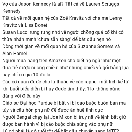
Vợ của Jason Kennedy là ai? Tất cả về Lauren Scruggs
Kennedy
Tất cả về mối quan hệ của Zoë Kravitz với cha mẹ Lenny
Kravitz và Lisa Bonet
Susan Lucci rưng rưng nhớ về người chồng quá cố khi cô
thừa nhận mình 'chưa sẵn sàng' để bắt đầu hẹn hò
Dòng thời gian về mối quan hệ của Suzanne Somers và
Alan Hamel
Người mua hàng trên Amazon cho biết họ ngủ 'như một
đứa trẻ được nuông chiều' nhờ những chiếc vỏ gối bằng lụa
này chỉ có giá 10 đô la
Các cơ quan được cho là thuộc về các rapper mất tích kể từ
khi buổi biểu diễn bị hủy được tìm thấy: 'Họ không xứng
đáng với điều này'
Giáo sư Đại học Purdue bị bắt vì bị cáo buộc buôn bán ma
túy và cầu hôn phụ nữ để được ân huệ tình dục
Người Bengal chạy lại Joe Mixon bị truy nã về lệnh bắt giữ
được ban hành vì bị cáo buộc chĩa súng vào phụ nữ
18 có phải là độ tuổi tốt để bắt đầu chuyển sang MTF?