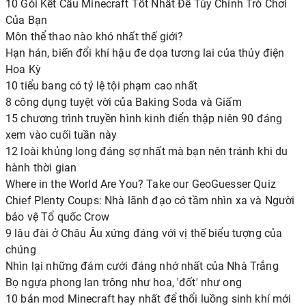
10 Gói Kết Cấu Minecraft Tốt Nhất Để Tùy Chỉnh Trò Chơi
Của Bạn
Môn thể thao nào khó nhất thế giới?
Hạn hán, biến đổi khí hậu đe dọa tương lai của thủy điện
Hoa Kỳ
10 tiểu bang có tỷ lệ tội phạm cao nhất
8 công dụng tuyệt vời của Baking Soda và Giấm
15 chương trình truyền hình kinh điển thập niên 90 đáng
xem vào cuối tuần này
12 loài khủng long đáng sợ nhất mà bạn nên tránh khi du
hành thời gian
Where in the World Are You? Take our GeoGuesser Quiz
Chief Plenty Coups: Nhà lãnh đạo có tầm nhìn xa và Người
bảo vệ Tổ quốc Crow
9 lâu đài ở Châu Âu xứng đáng với vị thế biểu tượng của
chúng
Nhìn lại những đám cưới đáng nhớ nhất của Nhà Trắng
Bọ ngựa phong lan trông như hoa, 'đốt' như ong
10 bản mod Minecraft hay nhất để thổi luồng sinh khí mới