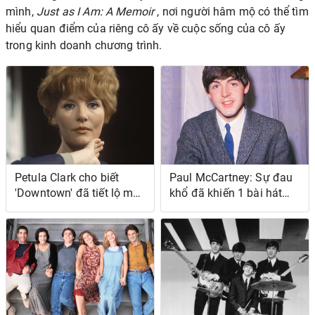
mình,
Just as I Am: A Memoir
, nơi người hâm mộ có thể tìm
hiểu quan điểm của riêng cô ấy về cuộc sống của cô ấy
trong kinh doanh chương trình.
Petula Clark cho biết
Paul McCartney: Sự đau
'Downtown' đã tiết lộ một
khổ đã khiến 1 bài hát
bài hát tuyệt vọng
trong 'White Album' của
The Beatles trở nên hay