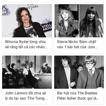
chim bằng cách bẫy nó
cô ấy khi không có đứa
dưới áo ngủ của cô ấy
cháu nào khác muốn—bà
ấy cũng chơi khăm bà ấy
Winona Ryder từng chia
Stevie Nicks 'Bám chặt'
sẻ rằng tất cả các nhân
vào 1 bài hát của Joni
vật của cô ấy đều được
Mitchell khi cô ấy cảm
viết là 'Cô gái xấu xí'
thấy sự nghiệp âm nhạc
trước đó trong sự nghiệp
của mình đang thất bại
của cô ấy
John Lennon đã chia sẻ
Bài hát của The Beatles
lý do tại sao 'The Tonight
Peter Asher được gọi là
Show' là chương trình
'Bài hát hay nhất tôi từng