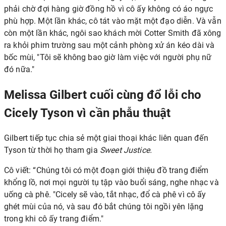
phải chờ đợi hàng giờ đồng hồ vì cô ấy không có áo ngực
phù hợp. Một lần khác, cô tát vào mặt một đạo diễn. Và vẫn
còn một lần khác, ngôi sao khách mời Cotter Smith đã xông
ra khỏi phim trường sau một cảnh phòng xử án kéo dài và
bốc mùi, "Tôi sẽ không bao giờ làm việc với người phụ nữ
đó nữa."
Melissa Gilbert cuối cùng đổ lỗi cho
Cicely Tyson vì cần phẫu thuật
Gilbert tiếp tục chia sẻ một giai thoại khác liên quan đến
Tyson từ thời họ tham gia
Sweet Justice.
Cô viết: “Chúng tôi có một đoạn giới thiệu đồ trang điểm
khổng lồ, nơi mọi người tụ tập vào buổi sáng, nghe nhạc và
uống cà phê. "Cicely sẽ vào, tắt nhạc, đổ cà phê vì cô ấy
ghét mùi của nó, và sau đó bắt chúng tôi ngồi yên lặng
trong khi cô ấy trang điểm."