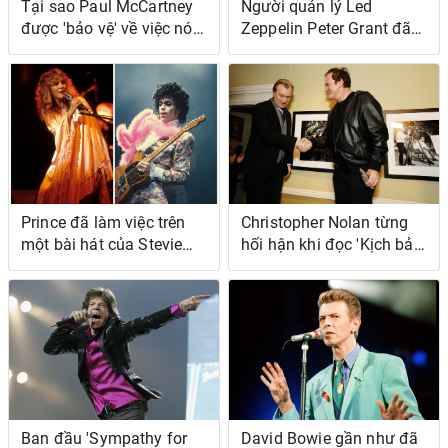
Tại sao Paul McCartney
Người quản lý Led
được 'bảo vệ' về việc nói
Zeppelin Peter Grant đã
sự thật về The Beatles
thấy một ban nhạc giả
giành được giải Grammy
trước Zep
Prince đã làm việc trên
Christopher Nolan từng
một bài hát của Stevie
hối hận khi đọc 'Kịch bản
Nicks trong một giờ và
tiểu thuyết Pulp' của
kiếm được một nửa số
Quentin Tarantino
tiền bản quyền
Ban đầu 'Sympathy for
David Bowie gần như đã