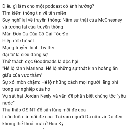
'đáng xấu hổ nhất' mà
nghe'
Điều gì làm cho một podcast có ảnh hưởng?
anh ấy từng tham gia
Tìm kiếm thông tin về tên miền
Suy nghĩ lại về truyền thông: Năm sự thật của McChesney
và tương lai của truyền thông
Màn Đơn Ca Của Cô Gái Tóc Đỏ
Hiệp ước tự sát
Mạng truyền hình Twitter
đại từ là siêu đáng sợ
Thử thách đọc Goodreads là độc hại
"Hé lộ rãnh Mariana: Hé lộ những sự thật kinh hoàng ẩn
giấu của vực thẳm"
Sự xói mòn chậm: Hé lộ những cách mọi người lãng phí
trong sự nghiệp của họ
Vụ sát hại Jordan Neely và vấn đề phân biệt chủng tộc “yêu
nước”
Thu thập OSINT để săn lùng mối đe dọa
Luôn luôn là mối đe dọa: Tại sao người Da nâu và Da đen
không thể thoải mái ở Hoa Kỳ