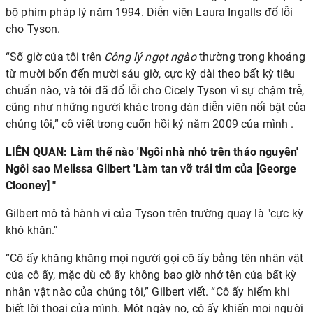
bộ phim pháp lý năm 1994. Diễn viên
Laura Ingalls
đổ lỗi
cho Tyson.
“Số giờ của tôi trên
Công lý ngọt ngào
thường trong khoảng
từ mười bốn đến mười sáu giờ, cực kỳ dài theo bất kỳ tiêu
chuẩn nào, và tôi đã đổ lỗi cho Cicely Tyson vì sự chậm trễ,
cũng như những người khác trong dàn diễn viên nổi bật của
chúng tôi,” cô viết trong cuốn hồi ký năm 2009 của mình .
LIÊN QUAN:
Làm thế nào 'Ngôi nhà nhỏ trên thảo nguyên'
Ngôi sao Melissa Gilbert 'Làm tan vỡ trái tim của [George
Clooney] "
Gilbert mô tả hành vi của Tyson trên trường quay là "cực kỳ
khó khăn."
“Cô ấy khăng khăng mọi người gọi cô ấy bằng tên nhân vật
của cô ấy, mặc dù cô ấy không bao giờ nhớ tên của bất kỳ
nhân vật nào của chúng tôi,” Gilbert viết. “Cô ấy hiếm khi
biết lời thoại của mình. Một ngày nọ, cô ấy khiến mọi người