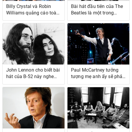
Billy Crystal và Robin
Bài hát đầu tiên của The
Williams quảng cáo toàn
Beatles là một trong
bộ Cameo 'Những người
những 'Màn trình diễn thú
bạn' của họ
vị nhất' của ban nhạc,
theo Fab Four Insider
John Lennon cho biết bài
Paul McCartney tưởng
hát của B-52 này nghe
tượng mẹ anh ấy sẽ phản
giống như âm nhạc của
ứng thế nào trước thành
Yoko
công của anh ấy