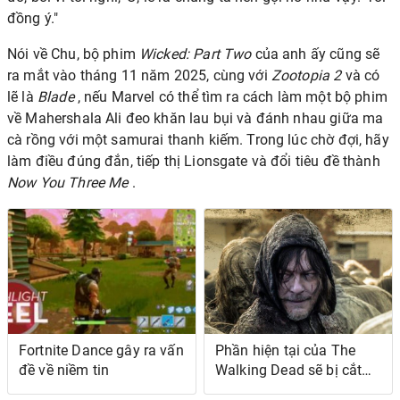
đồng ý."
Nói về Chu, bộ phim
Wicked: Part Two
của anh ấy cũng sẽ
ra mắt vào tháng 11 năm 2025, cùng với
Zootopia 2
và có
lẽ là
Blade
,
nếu Marvel có thể tìm ra cách làm một bộ phim
về Mahershala Ali đeo khăn lau bụi
và đánh nhau giữa ma
cà rồng với một samurai thanh kiếm. Trong lúc chờ đợi, hãy
làm điều đúng đắn, tiếp thị Lionsgate và đổi tiêu đề thành
Now You Three Me
.
Fortnite Dance gây ra vấn
Phần hiện tại của The
đề về niềm tin
Walking Dead sẽ bị cắt
ngắn