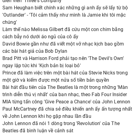
diễn viên 'Three's Company'
Sam Heughan biết chính xác những gì anh ấy sẽ lấy từ bộ
'Outlander' - 'Tôi cảm thấy như mình là Jamie khi tôi mặc
chúng'
Làm thế nào Melissa Gilbert đã cứu một con chim bằng
cách bẫy nó dưới áo ngủ của cô ấy
David Bowie gần như đã viết một vở nhạc kịch bao gồm
các bài hát giả của Bob Dylan
Brad Pitt và Harrison Ford phải tạo nên 'The Devil's Own'
ngay lập tức khi 'Kịch bản bị loại bỏ'
Prince đã làm việc trên một bài hát của Stevie Nicks trong
một giờ và kiếm được một nửa số tiền bản quyền
Bài hát đầu tiên của The Beatles là một trong những 'Màn
trình diễn thú vị nhất' của ban nhạc, theo Fab Four Insider
MIA từng tấn công 'Give Peace a Chance' của John Lennon
Paul McCartney đã chia sẻ điều khiến anh ấy ấn tượng nhất
về John Lennon khi họ gặp nhau lần đầu
John Lennon đã nói 1 dòng trong 'Revolution' của The
Beatles đã bình luận về cảnh sát