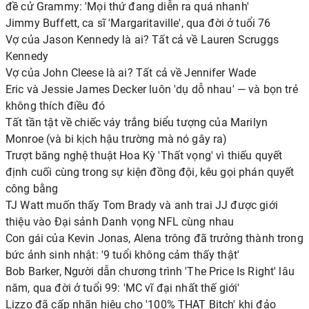
đề cử Grammy: 'Mọi thứ đang diễn ra quá nhanh'
Jimmy Buffett, ca sĩ 'Margaritaville', qua đời ở tuổi 76
Vợ của Jason Kennedy là ai? Tất cả về Lauren Scruggs
Kennedy
Vợ của John Cleese là ai? Tất cả về Jennifer Wade
Eric và Jessie James Decker luôn 'dụ dỗ nhau' — và bọn trẻ
không thích điều đó
Tất tần tật về chiếc váy trắng biểu tượng của Marilyn
Monroe (và bi kịch hậu trường mà nó gây ra)
Trượt băng nghệ thuật Hoa Kỳ 'Thất vọng' vì thiếu quyết
định cuối cùng trong sự kiện đồng đội, kêu gọi phán quyết
công bằng
TJ Watt muốn thấy Tom Brady và anh trai JJ được giới
thiệu vào Đại sảnh Danh vọng NFL cùng nhau
Con gái của Kevin Jonas, Alena trông đã trưởng thành trong
bức ảnh sinh nhật: '9 tuổi không cảm thấy thật'
Bob Barker, Người dẫn chương trình 'The Price Is Right' lâu
năm, qua đời ở tuổi 99: 'MC vĩ đại nhất thế giới'
Lizzo đã cấp nhãn hiệu cho '100% THAT Bitch' khi đảo