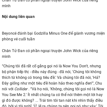
Chân Tử Đan có phần ngoại truyện John Wick của riêng
mình
Nội dung liên quan
Beyoncé đánh bại Godzilla Minus One để giành vương miện
phòng vé cuối tuần
Chân Tử Đan có phần ngoại truyện John Wick của riêng
mình
“Chúng tôi đã rất cố gắng gọi nó là Now You Don't, nhưng
bộ phận tiếp thị - điều này đúng - đã nói, 'Chúng tôi không
thích từ không có trong tiêu đề.' Và chúng tôi đã nói, 'Hả?
Đây giống như một tiêu đề hoàn hảo theo nghĩa đen'”, Chu
nói với
Collider
. “Và họ nói, 'Không, chúng tôi gọi nó là Now
You See Me 2.' Ít nhất chúng ta có thể nói thêm một lời hay
gì đó được không? ... Trái tim tôi tan nát khi nhìn thấy điều
đó, bởi vì tôi nghĩ, 'Ừ, lẽ ra chúng ta nên gọi nó như vậy.' Tôi