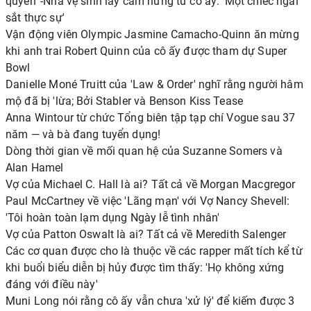
quyền' -Nhà vệ sinh lấy cảm hứng từ cô ấy: 'Một chiếc ngai
sắt thực sự'
Vận động viên Olympic Jasmine Camacho-Quinn ăn mừng
khi anh trai Robert Quinn của cô ấy được tham dự Super
Bowl
Danielle Moné Truitt của 'Law & Order' nghĩ rằng người hâm
mộ đã bị 'lừa; Bởi Stabler và Benson Kiss Tease
Anna Wintour từ chức Tổng biên tập tạp chí Vogue sau 37
năm — và bà đang tuyển dụng!
Dòng thời gian về mối quan hệ của Suzanne Somers và
Alan Hamel
Vợ của Michael C. Hall là ai? Tất cả về Morgan Macgregor
Paul McCartney về việc 'Lãng mạn' với Vợ Nancy Shevell:
'Tôi hoàn toàn lạm dụng Ngày lễ tình nhân'
Vợ của Patton Oswalt là ai? Tất cả về Meredith Salenger
Các cơ quan được cho là thuộc về các rapper mất tích kể từ
khi buổi biểu diễn bị hủy được tìm thấy: 'Họ không xứng
đáng với điều này'
Muni Long nói rằng cô ấy vẫn chưa 'xử lý' để kiếm được 3