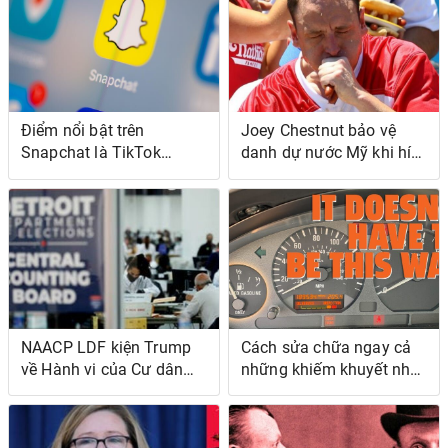
Điểm nổi bật trên
Joey Chestnut bảo vệ
Snapchat là TikTok
danh dự nước Mỹ khi hít
Ngoại trừ nó trên
72 xúc xích ướt
Snapchat
NAACP LDF kiện Trump
Cách sửa chữa ngay cả
về Hành vi của Cư dân
những khiếm khuyết nhỏ
Da đen ở Detroit, Vi phạm
nhất có thể làm cho chiếc
Đạo luật Quyền Bỏ phiếu
xe cũ của bạn trở nên
cáo buộc vì Cố gắng
như mới