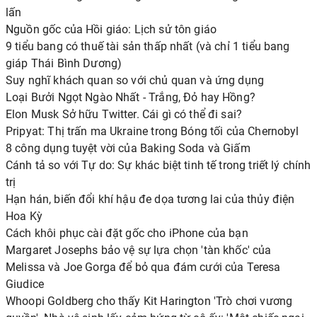
lấn
Nguồn gốc của Hồi giáo: Lịch sử tôn giáo
9 tiểu bang có thuế tài sản thấp nhất (và chỉ 1 tiểu bang
giáp Thái Bình Dương)
Suy nghĩ khách quan so với chủ quan và ứng dụng
Loại Bưởi Ngọt Ngào Nhất - Trắng, Đỏ hay Hồng?
Elon Musk Sở hữu Twitter. Cái gì có thể đi sai?
Pripyat: Thị trấn ma Ukraine trong Bóng tối của Chernobyl
8 công dụng tuyệt vời của Baking Soda và Giấm
Cánh tả so với Tự do: Sự khác biệt tinh tế trong triết lý chính
trị
Hạn hán, biến đổi khí hậu đe dọa tương lai của thủy điện
Hoa Kỳ
Cách khôi phục cài đặt gốc cho iPhone của bạn
Margaret Josephs bảo vệ sự lựa chọn 'tàn khốc' của
Melissa và Joe Gorga để bỏ qua đám cưới của Teresa
Giudice
Whoopi Goldberg cho thấy Kit Harington 'Trò chơi vương