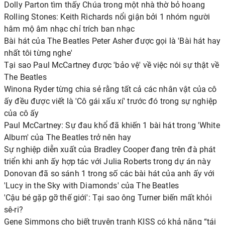
Dolly Parton tìm thấy Chúa trong một nhà thờ bỏ hoang
Rolling Stones: Keith Richards nổi giận bởi 1 nhóm người
hâm mộ âm nhạc chỉ trích ban nhạc
Bài hát của The Beatles Peter Asher được gọi là 'Bài hát hay
nhất tôi từng nghe'
Tại sao Paul McCartney được 'bảo vệ' về việc nói sự thật về
The Beatles
Winona Ryder từng chia sẻ rằng tất cả các nhân vật của cô
ấy đều được viết là 'Cô gái xấu xí' trước đó trong sự nghiệp
của cô ấy
Paul McCartney: Sự đau khổ đã khiến 1 bài hát trong 'White
Album' của The Beatles trở nên hay
Sự nghiệp diễn xuất của Bradley Cooper đang trên đà phát
triển khi anh ấy hợp tác với Julia Roberts trong dự án này
Donovan đã so sánh 1 trong số các bài hát của anh ấy với
'Lucy in the Sky with Diamonds' của The Beatles
'Cậu bé gặp gỡ thế giới': Tại sao ông Turner biến mất khỏi
sê-ri?
Gene Simmons cho biết truyện tranh KISS có khả năng “tái