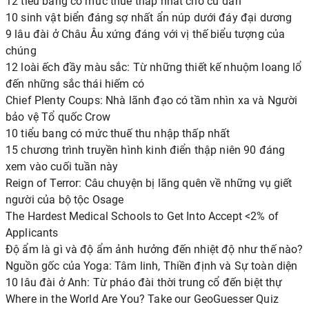
12 tiểu bang có mức thuế thấp nhất cho cư dân
10 sinh vật biển đáng sợ nhất ẩn núp dưới đáy đại dương
9 lâu đài ở Châu Âu xứng đáng với vị thế biểu tượng của
chúng
12 loài ếch đầy màu sắc: Từ những thiết kế nhuộm loang lổ
đến những sắc thái hiếm có
Chief Plenty Coups: Nhà lãnh đạo có tầm nhìn xa và Người
bảo vệ Tổ quốc Crow
10 tiểu bang có mức thuế thu nhập thấp nhất
15 chương trình truyền hình kinh điển thập niên 90 đáng
xem vào cuối tuần này
Reign of Terror: Câu chuyện bị lãng quên về những vụ giết
người của bộ tộc Osage
The Hardest Medical Schools to Get Into Accept <2% of
Applicants
Độ ẩm là gì và độ ẩm ảnh hưởng đến nhiệt độ như thế nào?
Nguồn gốc của Yoga: Tâm linh, Thiền định và Sự toàn diện
10 lâu đài ở Anh: Từ pháo đài thời trung cổ đến biệt thự
Where in the World Are You? Take our GeoGuesser Quiz