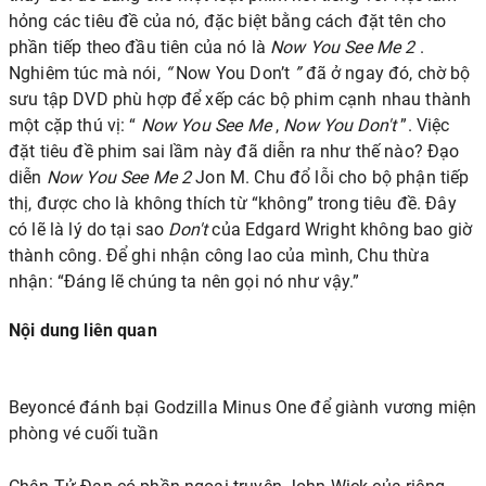
hỏng các tiêu đề của nó, đặc biệt bằng cách đặt tên cho
phần tiếp theo đầu tiên của nó là
Now You See Me 2
.
Nghiêm túc mà nói,
“
Now You Don’t
”
đã ở ngay đó, chờ bộ
sưu tập DVD phù hợp để xếp các bộ phim cạnh nhau thành
một cặp thú vị: “
Now You See Me
,
Now You Don't
”. Việc
đặt tiêu đề phim sai lầm này đã diễn ra như thế nào? Đạo
diễn
Now You See Me 2
Jon M. Chu đổ lỗi cho bộ phận tiếp
thị, được cho là không thích từ “không” trong tiêu đề. Đây
có lẽ là lý do tại sao
Don't
của Edgard Wright không bao giờ
thành công. Để ghi nhận công lao của mình, Chu thừa
nhận:
“Đáng lẽ chúng ta nên gọi nó như vậy.”
Nội dung liên quan
Beyoncé đánh bại Godzilla Minus One để giành vương miện
phòng vé cuối tuần