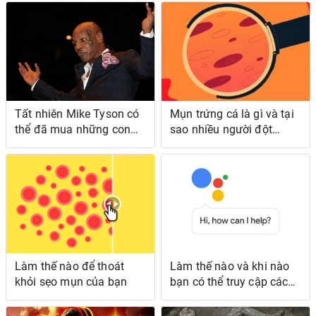
Tất nhiên Mike Tyson có
Mụn trứng cá là gì và tại
thể đã mua những con
sao nhiều người đột
hổ của mình từ Joe
nhiên nghĩ rằng họ bị
Exotic
mụn?
Làm thế nào để thoát
Làm thế nào và khi nào
khỏi sẹo mụn của bạn
bạn có thể truy cập các
tính năng lớn nhất sắp có
của Trợ lý Google