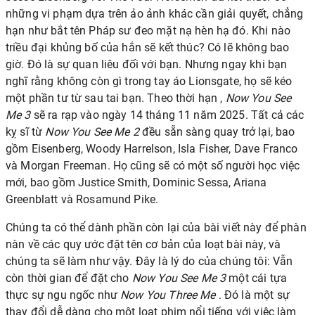
những vi phạm dựa trên ảo ảnh khác cần giải quyết, chẳng
hạn như bắt tên Pháp sư đeo mặt nạ hèn hạ đó. Khi nào
triều đại khủng bố của hắn sẽ kết thúc? Có lẽ không bao
giờ. Đó là sự quan liêu đối với bạn. Nhưng ngay khi bạn
nghĩ rằng không còn gì trong tay áo Lionsgate, họ sẽ kéo
một phần tư từ sau tai bạn.
Theo thời hạn
,
Now You See
Me 3
sẽ ra rạp vào ngày 14 tháng 11 năm 2025. Tất cả các
kỵ sĩ từ
Now You See Me 2
đều sẵn sàng quay trở lại, bao
gồm Eisenberg, Woody Harrelson, Isla Fisher, Dave Franco
và Morgan Freeman. Họ cũng sẽ có một số người học việc
mới, bao gồm Justice Smith, Dominic Sessa, Ariana
Greenblatt và Rosamund Pike.
Chúng ta có thể dành phần còn lại của bài viết này để phàn
nàn về các quy ước đặt tên cơ bản của loạt bài này, và
chúng ta sẽ làm như vậy. Đây là lý do của chúng tôi: Vẫn
còn thời gian để đặt cho
Now You See Me 3
một cái tựa
thực sự ngu ngốc như
Now You Three Me
. Đó là một sự
thay đổi dễ dàng cho một loạt phim nổi tiếng với việc làm