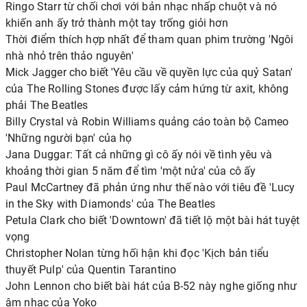
Ringo Starr từ chối chơi với bản nhạc nhấp chuột và nó
khiến anh ấy trở thành một tay trống giỏi hơn
Thời điểm thích hợp nhất để tham quan phim trường 'Ngôi
nhà nhỏ trên thảo nguyên'
Mick Jagger cho biết 'Yêu cầu về quyền lực của quỷ Satan'
của The Rolling Stones được lấy cảm hứng từ axit, không
phải The Beatles
Billy Crystal và Robin Williams quảng cáo toàn bộ Cameo
'Những người bạn' của họ
Jana Duggar: Tất cả những gì cô ấy nói về tình yêu và
khoảng thời gian 5 năm để tìm 'một nửa' của cô ấy
Paul McCartney đã phản ứng như thế nào với tiêu đề 'Lucy
in the Sky with Diamonds' của The Beatles
Petula Clark cho biết 'Downtown' đã tiết lộ một bài hát tuyệt
vọng
Christopher Nolan từng hối hận khi đọc 'Kịch bản tiểu
thuyết Pulp' của Quentin Tarantino
John Lennon cho biết bài hát của B-52 này nghe giống như
âm nhạc của Yoko