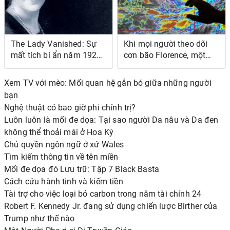
The Lady Vanished: Sự
Khi mọi người theo dõi
mất tích bí ẩn năm 1926
cơn bão Florence, một
của Agatha Christie
siêu bão mạnh hơn nhiều
sắp đổ bộ vào Trung
Xem TV với mèo: Mối quan hệ gắn bó giữa những người
Quốc và Philippines
bạn
Nghệ thuật có bao giờ phi chính trị?
Luôn luôn là mối đe dọa: Tại sao người Da nâu và Da đen
không thể thoải mái ở Hoa Kỳ
Chủ quyền ngôn ngữ ở xứ Wales
Tìm kiếm thông tin về tên miền
Mối đe dọa đó Lưu trữ: Tập 7 Black Basta
Cách cứu hành tinh và kiếm tiền
Tài trợ cho việc loại bỏ carbon trong năm tài chính 24
Robert F. Kennedy Jr. đang sử dụng chiến lược Birther của
Trump như thế nào