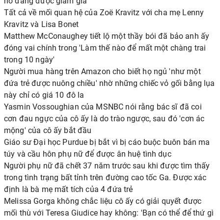
nó đang được giảm giá
Tất cả về mối quan hệ của Zoë Kravitz với cha mẹ Lenny
Kravitz và Lisa Bonet
Matthew McConaughey tiết lộ một thầy bói đã bảo anh ấy
đóng vai chính trong 'Làm thế nào để mất một chàng trai
trong 10 ngày'
Người mua hàng trên Amazon cho biết họ ngủ 'như một
đứa trẻ được nuông chiều' nhờ những chiếc vỏ gối bằng lụa
này chỉ có giá 10 đô la
Yasmin Vossoughian của MSNBC nói rằng bác sĩ đã coi
cơn đau ngực của cô ấy là do trào ngược, sau đó 'cơn ác
mộng' của cô ấy bắt đầu
Giáo sư Đại học Purdue bị bắt vì bị cáo buộc buôn bán ma
túy và cầu hôn phụ nữ để được ân huệ tình dục
Người phụ nữ đã chết 37 năm trước sau khi được tìm thấy
trong tình trạng bất tỉnh trên đường cao tốc Ga. Được xác
định là bà mẹ mất tích của 4 đứa trẻ
Melissa Gorga không chắc liệu cô ấy có giải quyết được
mối thù với Teresa Giudice hay không: 'Bạn có thể để thứ gì