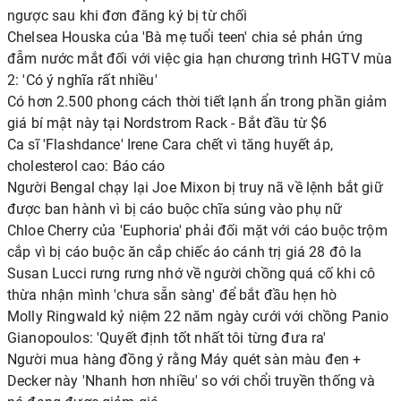
ngược sau khi đơn đăng ký bị từ chối
Chelsea Houska của 'Bà mẹ tuổi teen' chia sẻ phản ứng
đẫm nước mắt đối với việc gia hạn chương trình HGTV mùa
2: 'Có ý nghĩa rất nhiều'
Có hơn 2.500 phong cách thời tiết lạnh ẩn trong phần giảm
giá bí mật này tại Nordstrom Rack - Bắt đầu từ $6
Ca sĩ 'Flashdance' Irene Cara chết vì tăng huyết áp,
cholesterol cao: Báo cáo
Người Bengal chạy lại Joe Mixon bị truy nã về lệnh bắt giữ
được ban hành vì bị cáo buộc chĩa súng vào phụ nữ
Chloe Cherry của 'Euphoria' phải đối mặt với cáo buộc trộm
cắp vì bị cáo buộc ăn cắp chiếc áo cánh trị giá 28 đô la
Susan Lucci rưng rưng nhớ về người chồng quá cố khi cô
thừa nhận mình 'chưa sẵn sàng' để bắt đầu hẹn hò
Molly Ringwald kỷ niệm 22 năm ngày cưới với chồng Panio
Gianopoulos: 'Quyết định tốt nhất tôi từng đưa ra'
Người mua hàng đồng ý rằng Máy quét sàn màu đen +
Decker này 'Nhanh hơn nhiều' so với chổi truyền thống và