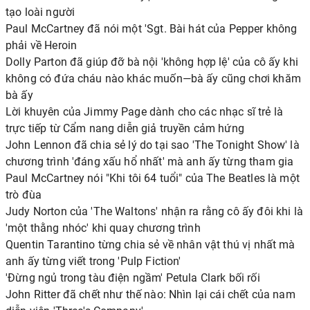
tạo loài người
Paul McCartney đã nói một 'Sgt. Bài hát của Pepper không
phải về Heroin
Dolly Parton đã giúp đỡ bà nội 'không hợp lệ' của cô ấy khi
không có đứa cháu nào khác muốn—bà ấy cũng chơi khăm
bà ấy
Lời khuyên của Jimmy Page dành cho các nhạc sĩ trẻ là
trực tiếp từ Cẩm nang diễn giả truyền cảm hứng
John Lennon đã chia sẻ lý do tại sao 'The Tonight Show' là
chương trình 'đáng xấu hổ nhất' mà anh ấy từng tham gia
Paul McCartney nói "Khi tôi 64 tuổi" của The Beatles là một
trò đùa
Judy Norton của 'The Waltons' nhận ra rằng cô ấy đôi khi là
'một thằng nhóc' khi quay chương trình
Quentin Tarantino từng chia sẻ về nhân vật thú vị nhất mà
anh ấy từng viết trong 'Pulp Fiction'
'Đừng ngủ trong tàu điện ngầm' Petula Clark bối rối
John Ritter đã chết như thế nào: Nhìn lại cái chết của nam