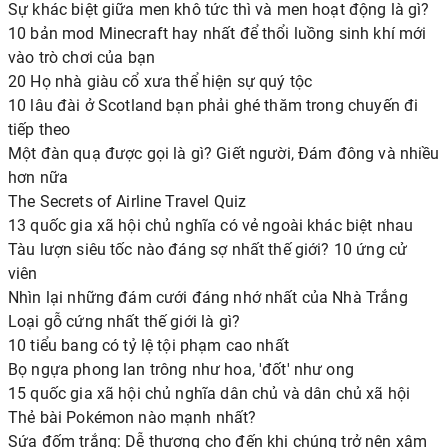
Sự khác biệt giữa men khô tức thì và men hoạt động là gì?
10 bản mod Minecraft hay nhất để thổi luồng sinh khí mới
vào trò chơi của bạn
20 Họ nhà giàu cổ xưa thể hiện sự quý tộc
10 lâu đài ở Scotland bạn phải ghé thăm trong chuyến đi
tiếp theo
Một đàn quạ được gọi là gì? Giết người, Đám đông và nhiều
hơn nữa
The Secrets of Airline Travel Quiz
13 quốc gia xã hội chủ nghĩa có vẻ ngoài khác biệt nhau
Tàu lượn siêu tốc nào đáng sợ nhất thế giới? 10 ứng cử
viên
Nhìn lại những đám cưới đáng nhớ nhất của Nhà Trắng
Loại gỗ cứng nhất thế giới là gì?
10 tiểu bang có tỷ lệ tội phạm cao nhất
Bọ ngựa phong lan trông như hoa, 'đốt' như ong
15 quốc gia xã hội chủ nghĩa dân chủ và dân chủ xã hội
Thẻ bài Pokémon nào mạnh nhất?
Sứa đốm trắng: Dễ thương cho đến khi chúng trở nên xâm