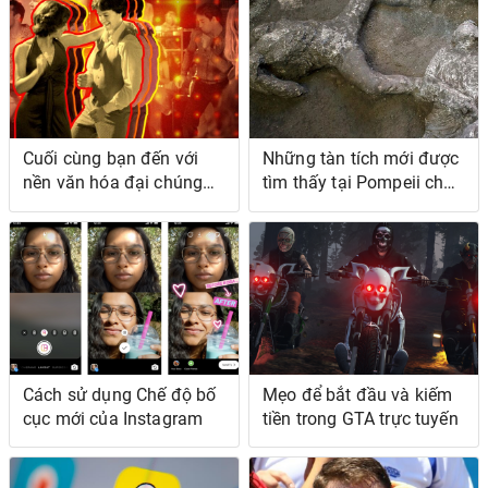
Cuối cùng bạn đến với
Những tàn tích mới được
nền văn hóa đại chúng
tìm thấy tại Pompeii cho
nào?
thấy nỗi đau khổ của
những nạn nhân của Núi
Vesuvius
Cách sử dụng Chế độ bố
Mẹo để bắt đầu và kiếm
cục mới của Instagram
tiền trong GTA trực tuyến