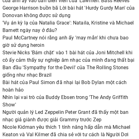
của anh ấy vào dàn diễn viên của 'Lawmen: Bass Reeves'
George Harrison buồn bã Lời bài hát 'Hurdy Gurdy Man' của
Donovan không được sử dụng
'Vụ án kỳ lạ của Natalia Grace': Nataila, Kristine và Michael
Barnett ngày nay ở đâu?
Paul McCartney nói rằng anh ấy 'may mắn' khi chưa bao
giờ sử dụng heroin
Stevie Nicks 'Bám chặt' vào 1 bài hát của Joni Mitchell khi
cô ấy cảm thấy sự nghiệp âm nhạc của mình đang thất bại
Ban đầu 'Sympathy for the Devil' của The Rolling Stones
giống như nhạc Brazil
Bài hát của Paul Simon đã nhại lại Bob Dylan một cách
hoàn hảo
Nhìn lại vai trò của Buddy Ebsen trong 'The Andy Griffith
Show'
Người quản lý Led Zeppelin Peter Grant đã thấy một ban
nhạc giả giành được giải Grammy trước Zep
Nicole Kidman yêu thích 1 tính năng hấp dẫn mà Michael
Keaton và Val Kilmer đã chia sẻ với tư cách là Người Dơi