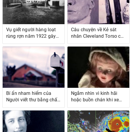
Vụ giết người hàng loạt
Câu chuyện về Kẻ sát
rùng rợn năm 1922 gây
nhân Cleveland Torso có
chấn động cả một quốc
thật (Và vẫn chưa được
gia (Và có thể không bao
giải quyết!)
giờ được giải quyết)
Bí ẩn nham hiểm của
Ngắm nhìn vì kinh hãi
Người viết thư bằng chất
hoặc buồn chán khi xem
độc Circleville, Ohio
video phát trực tiếp này
của một con búp bê "ma
ám" đang ngồi trong văn
phòng