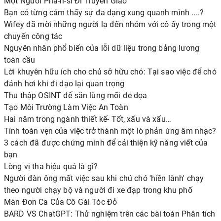
Một Người Pha-ri-si Đi Truyền Giáo
Bạn có từng cảm thấy sự đa dạng xung quanh mình ....?
Wifey đã mời những người lạ đến nhóm với cô ấy trong một
chuyến công tác
Nguyên nhân phổ biến của lỗi dữ liệu trong bảng lương
toàn cầu
Lời khuyên hữu ích cho chủ sở hữu chó: Tại sao việc để chó
đánh hơi khi đi dạo lại quan trọng
Thu thập OSINT để săn lùng mối đe dọa
Tạo Môi Trường Làm Việc An Toàn
Hai năm trong ngành thiết kế- Tốt, xấu và xấu…
Tính toàn vẹn của việc trở thành một lò phản ứng âm nhạc?
3 cách đã được chứng minh để cải thiện kỹ năng viết của
bạn
Lòng vị tha hiệu quả là gì?
Người đàn ông mất việc sau khi chú chó 'hiền lành' chạy
theo người chạy bộ và người đi xe đạp trong khu phố
Màn Đơn Ca Của Cô Gái Tóc Đỏ
BARD VS ChatGPT: Thử nghiệm trên các bài toán Phân tích