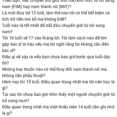
Theo bạn, việc chuyển đổi giới tính nào khó hơn, từ nữ sang
nam (FtM) hay nam thành nữ (MtF)?
Là một đứa trẻ 13 tuổi, làm thế nào tôi có thể tiết kiệm và
tích trữ tiền mà bố mẹ không biết?
Tuổi nào là tốt nhất để bắt đầu chuyển giới từ nữ sang
nam?
Tôi 16 tuổi sẽ 17 vào tháng tới. Tôi làm cách nào để tìm
gặp bác sĩ trị liệu nếu mẹ tôi nghĩ rằng tôi không cần đến
bác sĩ?
Điều gì sẽ xảy ra nếu bạn chưa bao giờ bước qua tuổi dậy
thì?
Những loại thuốc nào có thể thay đổi nam thành nữ mà
không cần phẫu thuật?
Hôm nay tôi 19 tuổi. Điều quan trọng nhất mà tôi nên học là
gì?
Tại sao tôi chưa bao giờ nhìn thấy một người chuyển giới từ
nữ sang nam?
Điều quan trọng nhất mà một thiếu niên 14 tuổi cần ghi nhớ
là gì?