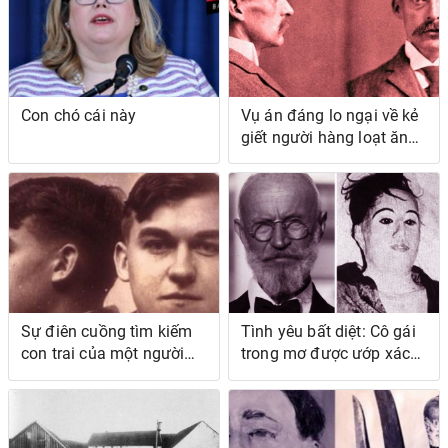
Chặn Chứng nhận Bỏ
phiếu của Michigan
Con chó cái này
Vụ án đáng lo ngại về kẻ
giết người hàng loạt ăn
thịt người Albert Fish
Sự điên cuồng tìm kiếm
Tình yêu bất diệt: Cô gái
con trai của một người
trong mơ được ướp xác
mẹ đã dẫn đến một
của Carl Tanzler
người nông dân man rợ
có sở thích khát máu