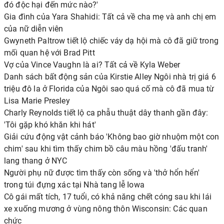
đó độc hại đến mức nào?'
Gia đình của Yara Shahidi: Tất cả về cha mẹ và anh chị em
của nữ diễn viên
Gwyneth Paltrow tiết lộ chiếc váy dạ hội mà cô đã giữ trong
mối quan hệ với Brad Pitt
Vợ của Vince Vaughn là ai? Tất cả về Kyla Weber
Danh sách bất động sản của Kirstie Alley Ngôi nhà trị giá 6
triệu đô la ở Florida của Ngôi sao quá cố mà cô đã mua từ
Lisa Marie Presley
Charly Reynolds tiết lộ ca phẫu thuật dây thanh gần đây:
'Tôi gặp khó khăn khi hát'
Giải cứu động vật cảnh báo 'Không bao giờ nhuộm một con
chim' sau khi tìm thấy chim bồ câu màu hồng 'đấu tranh'
lang thang ở NYC
Người phụ nữ được tìm thấy còn sống và 'thở hổn hển'
trong túi đựng xác tại Nhà tang lễ Iowa
Cô gái mất tích, 17 tuổi, có khả năng chết cóng sau khi lái
xe xuống mương ở vùng nông thôn Wisconsin: Các quan
chức