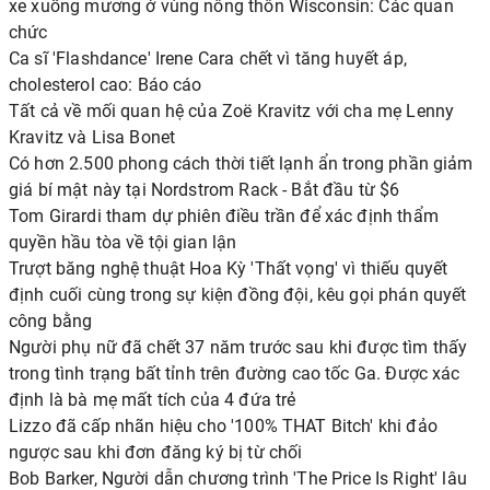
xe xuống mương ở vùng nông thôn Wisconsin: Các quan
chức
Ca sĩ 'Flashdance' Irene Cara chết vì tăng huyết áp,
cholesterol cao: Báo cáo
Tất cả về mối quan hệ của Zoë Kravitz với cha mẹ Lenny
Kravitz và Lisa Bonet
Có hơn 2.500 phong cách thời tiết lạnh ẩn trong phần giảm
giá bí mật này tại Nordstrom Rack - Bắt đầu từ $6
Tom Girardi tham dự phiên điều trần để xác định thẩm
quyền hầu tòa về tội gian lận
Trượt băng nghệ thuật Hoa Kỳ 'Thất vọng' vì thiếu quyết
định cuối cùng trong sự kiện đồng đội, kêu gọi phán quyết
công bằng
Người phụ nữ đã chết 37 năm trước sau khi được tìm thấy
trong tình trạng bất tỉnh trên đường cao tốc Ga. Được xác
định là bà mẹ mất tích của 4 đứa trẻ
Lizzo đã cấp nhãn hiệu cho '100% THAT Bitch' khi đảo
ngược sau khi đơn đăng ký bị từ chối
Bob Barker, Người dẫn chương trình 'The Price Is Right' lâu