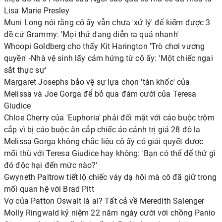
Lisa Marie Presley
Muni Long nói rằng cô ấy vẫn chưa 'xử lý' để kiếm được 3
đề cử Grammy: 'Mọi thứ đang diễn ra quá nhanh'
Whoopi Goldberg cho thấy Kit Harington 'Trò chơi vương
quyền' -Nhà vệ sinh lấy cảm hứng từ cô ấy: 'Một chiếc ngai
sắt thực sự'
Margaret Josephs bảo vệ sự lựa chọn 'tàn khốc' của
Melissa và Joe Gorga để bỏ qua đám cưới của Teresa
Giudice
Chloe Cherry của 'Euphoria' phải đối mặt với cáo buộc trộm
cắp vì bị cáo buộc ăn cắp chiếc áo cánh trị giá 28 đô la
Melissa Gorga không chắc liệu cô ấy có giải quyết được
mối thù với Teresa Giudice hay không: 'Bạn có thể để thứ gì
đó độc hại đến mức nào?'
Gwyneth Paltrow tiết lộ chiếc váy dạ hội mà cô đã giữ trong
mối quan hệ với Brad Pitt
Vợ của Patton Oswalt là ai? Tất cả về Meredith Salenger
Molly Ringwald kỷ niệm 22 năm ngày cưới với chồng Panio