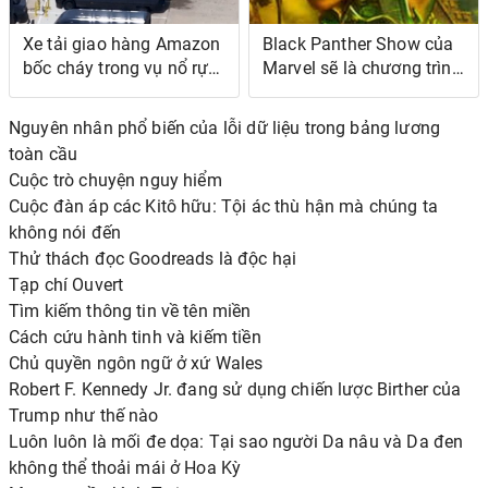
Xe tải giao hàng Amazon
Black Panther Show của
bốc cháy trong vụ nổ rực
Marvel sẽ là chương trình
lửa trong cái nóng mùa
hoạt hình quan trọng
hè ở Houston
nhất
Nguyên nhân phổ biến của lỗi dữ liệu trong bảng lương
toàn cầu
Cuộc trò chuyện nguy hiểm
Cuộc đàn áp các Kitô hữu: Tội ác thù hận mà chúng ta
không nói đến
Thử thách đọc Goodreads là độc hại
Tạp chí Ouvert
Tìm kiếm thông tin về tên miền
Cách cứu hành tinh và kiếm tiền
Chủ quyền ngôn ngữ ở xứ Wales
Robert F. Kennedy Jr. đang sử dụng chiến lược Birther của
Trump như thế nào
Luôn luôn là mối đe dọa: Tại sao người Da nâu và Da đen
không thể thoải mái ở Hoa Kỳ