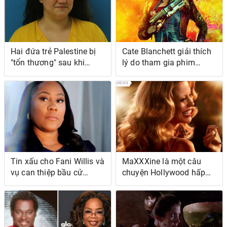
Hai đứa trẻ Palestine bị
Cate Blanchett giải thích
"tổn thương" sau khi
lý do tham gia phim
người phụ nữ bị cáo buộc
Borderlands
cố dìm chết chúng
Tin xấu cho Fani Willis và
MaXXXine là một câu
vụ can thiệp bầu cử
chuyện Hollywood hấp
Trump của cô ấy
dẫn có cảm giác quá
nhàm chán