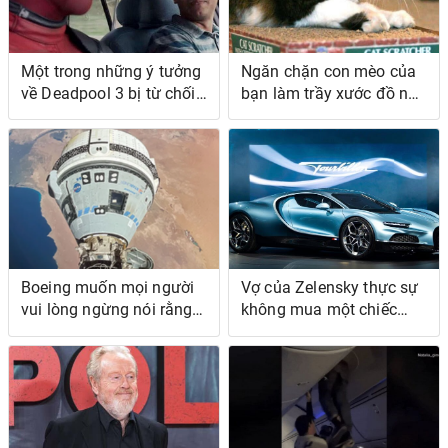
Một trong những ý tưởng
Ngăn chặn con mèo của
về Deadpool 3 bị từ chối
bạn làm trầy xước đồ nội
của Ryan Reynolds là
thất bằng những chiến
một chuyến đi độc lập
lược dựa trên khoa học
này
Boeing muốn mọi người
Vợ của Zelensky thực sự
vui lòng ngừng nói rằng
không mua một chiếc
cuộc thử nghiệm ISS của
Bugatti Tourbillon bất
Starliner là một vụ phá
chấp những tuyên bố
sản
tuyên truyền của Nga