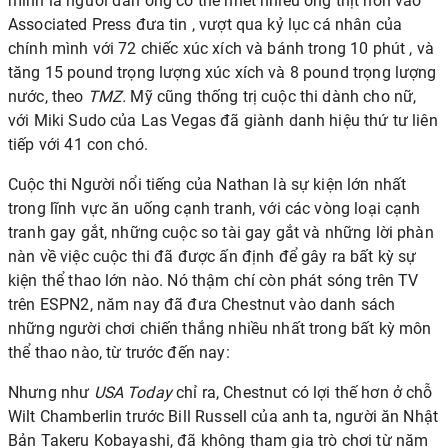
mình là người đàn ông có thể nhét nhiều ống thịt hơn vào
Associated Press đưa tin
, vượt qua kỷ lục cá nhân của
chính mình với 72 chiếc xúc xích và bánh trong 10 phút , và
tăng 15 pound trọng lượng xúc xích và 8 pound trọng lượng
nước,
theo
TMZ.
Mỹ cũng thống trị cuộc thi dành cho nữ,
với Miki Sudo của Las Vegas đã giành danh hiệu thứ tư liên
tiếp với 41 con chó.
Cuộc thi Người nổi tiếng của Nathan là sự kiện lớn nhất
trong lĩnh vực ăn uống cạnh tranh, với các vòng loại cạnh
tranh gay gắt, những cuộc so tài gay gắt và những lời phàn
nàn về việc cuộc thi đã được ấn định để gây ra bất kỳ sự
kiện thể thao lớn nào. Nó thậm chí còn phát sóng trên TV
trên ESPN2, năm nay đã đưa Chestnut vào danh sách
những người chơi chiến thắng nhiều nhất trong bất kỳ môn
thể thao nào, từ trước đến nay:
Nhưng như
USA Today
chỉ ra,
Chestnut có lợi thế hơn ở chỗ
Wilt Chamberlin trước Bill Russell của anh ta, người ăn Nhật
Bản Takeru Kobayashi, đã không tham gia trò chơi từ năm