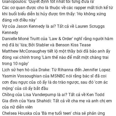
Gianopoulos: 'Quyết định tốt nhất tôi từng đưa ra'
Các cơ quan được cho là thuộc về các rapper mất tích kể từ
khi buổi biểu diễn bị hủy được tìm thấy: 'Họ không xứng
đáng với điều này'
Vợ của Jason Kennedy là ai? Tất cả về Lauren Scruggs
Kennedy
Danielle Moné Truitt của 'Law & Order' nghĩ rằng người hâm
mộ đã bị 'lừa; Bởi Stabler và Benson Kiss Tease
Matthew McConaughey tiết lộ một thầy bói đã bảo anh ấy
đóng vai chính trong 'Làm thế nào để mất một chàng trai
trong 10 ngày'
Lịch sử hẹn hò của Drake: Từ Rihanna đến Jennifer Lopez
Yasmin Vossoughian của MSNBC nói rằng bác sĩ đã coi
cơn đau ngực của cô ấy là do trào ngược, sau đó 'cơn ác
mộng' của cô ấy bắt đầu
Chồng của Lisa Vanderpump là ai? Tất cả về Ken Todd
Gia đình của Yara Shahidi: Tất cả về cha mẹ và anh chị em
của nữ diễn viên
Chelsea Houska của 'Bà mẹ tuổi teen' chia sẻ phản ứng