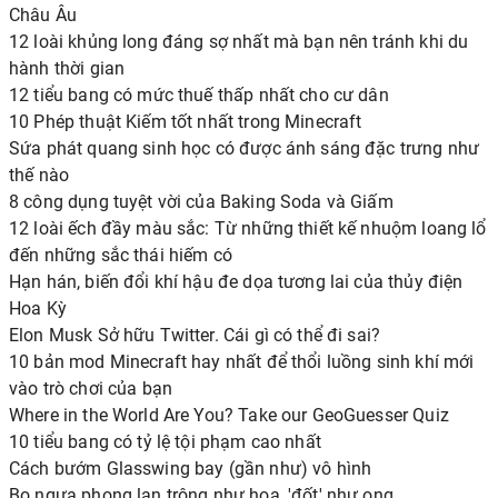
Châu Âu
12 loài khủng long đáng sợ nhất mà bạn nên tránh khi du
hành thời gian
12 tiểu bang có mức thuế thấp nhất cho cư dân
10 Phép thuật Kiếm tốt nhất trong Minecraft
Sứa phát quang sinh học có được ánh sáng đặc trưng như
thế nào
8 công dụng tuyệt vời của Baking Soda và Giấm
12 loài ếch đầy màu sắc: Từ những thiết kế nhuộm loang lổ
đến những sắc thái hiếm có
Hạn hán, biến đổi khí hậu đe dọa tương lai của thủy điện
Hoa Kỳ
Elon Musk Sở hữu Twitter. Cái gì có thể đi sai?
10 bản mod Minecraft hay nhất để thổi luồng sinh khí mới
vào trò chơi của bạn
Where in the World Are You? Take our GeoGuesser Quiz
10 tiểu bang có tỷ lệ tội phạm cao nhất
Cách bướm Glasswing bay (gần như) vô hình
Bọ ngựa phong lan trông như hoa, 'đốt' như ong