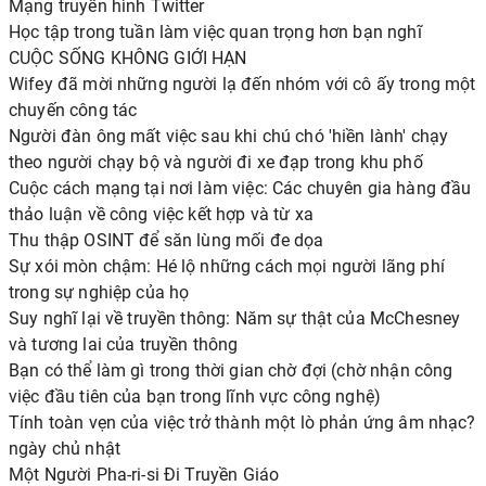
Mạng truyền hình Twitter
Học tập trong tuần làm việc quan trọng hơn bạn nghĩ
CUỘC SỐNG KHÔNG GIỚI HẠN
Wifey đã mời những người lạ đến nhóm với cô ấy trong một
chuyến công tác
Người đàn ông mất việc sau khi chú chó 'hiền lành' chạy
theo người chạy bộ và người đi xe đạp trong khu phố
Cuộc cách mạng tại nơi làm việc: Các chuyên gia hàng đầu
thảo luận về công việc kết hợp và từ xa
Thu thập OSINT để săn lùng mối đe dọa
Sự xói mòn chậm: Hé lộ những cách mọi người lãng phí
trong sự nghiệp của họ
Suy nghĩ lại về truyền thông: Năm sự thật của McChesney
và tương lai của truyền thông
Bạn có thể làm gì trong thời gian chờ đợi (chờ nhận công
việc đầu tiên của bạn trong lĩnh vực công nghệ)
Tính toàn vẹn của việc trở thành một lò phản ứng âm nhạc?
ngày chủ nhật
Một Người Pha-ri-si Đi Truyền Giáo