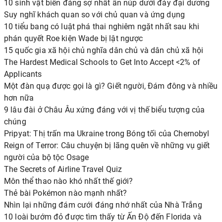
10 sinh vật biển đáng sợ nhất ẩn núp dưới đáy đại dương
Suy nghĩ khách quan so với chủ quan và ứng dụng
10 tiểu bang có luật phá thai nghiêm ngặt nhất sau khi
phán quyết Roe kiện Wade bị lật ngược
15 quốc gia xã hội chủ nghĩa dân chủ và dân chủ xã hội
The Hardest Medical Schools to Get Into Accept <2% of
Applicants
Một đàn quạ được gọi là gì? Giết người, Đám đông và nhiều
hơn nữa
9 lâu đài ở Châu Âu xứng đáng với vị thế biểu tượng của
chúng
Pripyat: Thị trấn ma Ukraine trong Bóng tối của Chernobyl
Reign of Terror: Câu chuyện bị lãng quên về những vụ giết
người của bộ tộc Osage
The Secrets of Airline Travel Quiz
Môn thể thao nào khó nhất thế giới?
Thẻ bài Pokémon nào mạnh nhất?
Nhìn lại những đám cưới đáng nhớ nhất của Nhà Trắng
10 loài bướm đỏ được tìm thấy từ Ấn Độ đến Florida và