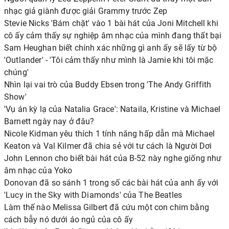
nhạc giả giành được giải Grammy trước Zep
Stevie Nicks 'Bám chặt' vào 1 bài hát của Joni Mitchell khi
cô ấy cảm thấy sự nghiệp âm nhạc của mình đang thất bại
Sam Heughan biết chính xác những gì anh ấy sẽ lấy từ bộ
'Outlander' - 'Tôi cảm thấy như mình là Jamie khi tôi mặc
chúng'
Nhìn lại vai trò của Buddy Ebsen trong 'The Andy Griffith
Show'
'Vụ án kỳ lạ của Natalia Grace': Nataila, Kristine và Michael
Barnett ngày nay ở đâu?
Nicole Kidman yêu thích 1 tính năng hấp dẫn mà Michael
Keaton và Val Kilmer đã chia sẻ với tư cách là Người Dơi
John Lennon cho biết bài hát của B-52 này nghe giống như
âm nhạc của Yoko
Donovan đã so sánh 1 trong số các bài hát của anh ấy với
'Lucy in the Sky with Diamonds' của The Beatles
Làm thế nào Melissa Gilbert đã cứu một con chim bằng
cách bẫy nó dưới áo ngủ của cô ấy