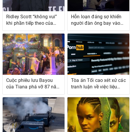
Ridley Scott “không vui”
Hỗn loạn đáng sợ khiến
khi phần tiếp theo của
người đàn ông bay vào
Alien và Blade Runner bị
thùng rác trên cao trong
tặng
video lan truyền
Cuộc phiêu lưu Bayou
Tòa án Tối cao xét xử các
của Tiana phá vỡ 87 năm
tranh luận về việc liệu
của Canon Công chúa
Luật Texas có thể xác
Disney kỳ lạ
định thói quen khiêu dâm
của bạn hay không