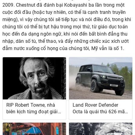
2009. Chestnut đã đánh bại Kobayashi ba lần trong một
cuộc đối đầu (hoặc tuy nhiên, có thể là cạnh tranh truyền
miệng), vì vậy chúng tôi sẽ tiếp tục và nói điều đó, trong khi
chúng tôi có thể bị tụt hậu trong mọi thứ, từ
giáo dục toán
học
đến
đa dạng ngôn ngữ,
khi nói đến
bất bình đẳng thu
nhập, dân số tù, thể thao,
và đẩy
những chiếc xúc xích ướt
đẫm nước
xuống cổ họng của chúng tôi, Mỹ vẫn là số 1.
RIP Robert Towne, nhà
Land Rover Defender
biên kịch từng đoạt giải
Octa là quái thú 626 mã
Oscar của Chinatown
lực sắp ra mắt cho những
chiếc Raptors của thế giới