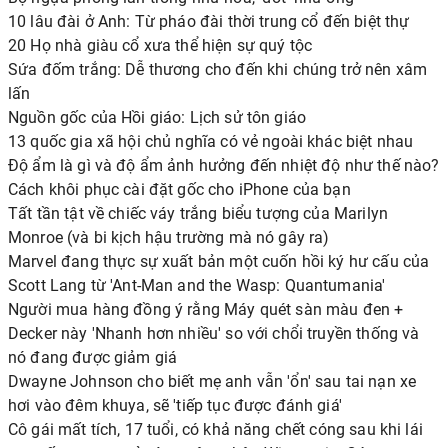
10 lâu đài ở Anh: Từ pháo đài thời trung cổ đến biệt thự
20 Họ nhà giàu cổ xưa thể hiện sự quý tộc
Sứa đốm trắng: Dễ thương cho đến khi chúng trở nên xâm
lấn
Nguồn gốc của Hồi giáo: Lịch sử tôn giáo
13 quốc gia xã hội chủ nghĩa có vẻ ngoài khác biệt nhau
Độ ẩm là gì và độ ẩm ảnh hưởng đến nhiệt độ như thế nào?
Cách khôi phục cài đặt gốc cho iPhone của bạn
Tất tần tật về chiếc váy trắng biểu tượng của Marilyn
Monroe (và bi kịch hậu trường mà nó gây ra)
Marvel đang thực sự xuất bản một cuốn hồi ký hư cấu của
Scott Lang từ 'Ant-Man and the Wasp: Quantumania'
Người mua hàng đồng ý rằng Máy quét sàn màu đen +
Decker này 'Nhanh hơn nhiều' so với chổi truyền thống và
nó đang được giảm giá
Dwayne Johnson cho biết mẹ anh vẫn 'ổn' sau tai nạn xe
hơi vào đêm khuya, sẽ 'tiếp tục được đánh giá'
Cô gái mất tích, 17 tuổi, có khả năng chết cóng sau khi lái