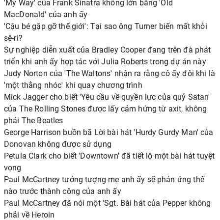
'My Way' của Frank Sinatra không lớn bằng 'Old
MacDonald' của anh ấy
'Cậu bé gặp gỡ thế giới': Tại sao ông Turner biến mất khỏi
sê-ri?
Sự nghiệp diễn xuất của Bradley Cooper đang trên đà phát
triển khi anh ấy hợp tác với Julia Roberts trong dự án này
Judy Norton của 'The Waltons' nhận ra rằng cô ấy đôi khi là
'một thằng nhóc' khi quay chương trình
Mick Jagger cho biết 'Yêu cầu về quyền lực của quỷ Satan'
của The Rolling Stones được lấy cảm hứng từ axit, không
phải The Beatles
George Harrison buồn bã Lời bài hát 'Hurdy Gurdy Man' của
Donovan không được sử dụng
Petula Clark cho biết 'Downtown' đã tiết lộ một bài hát tuyệt
vọng
Paul McCartney tưởng tượng mẹ anh ấy sẽ phản ứng thế
nào trước thành công của anh ấy
Paul McCartney đã nói một 'Sgt. Bài hát của Pepper không
phải về Heroin