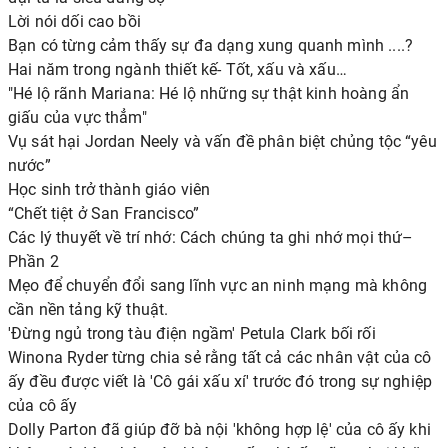
Lời nói dối cao bồi
Bạn có từng cảm thấy sự đa dạng xung quanh mình ....?
Hai năm trong ngành thiết kế- Tốt, xấu và xấu…
"Hé lộ rãnh Mariana: Hé lộ những sự thật kinh hoàng ẩn
giấu của vực thẳm"
Vụ sát hại Jordan Neely và vấn đề phân biệt chủng tộc “yêu
nước”
Học sinh trở thành giáo viên
“Chết tiệt ở San Francisco”
Các lý thuyết về trí nhớ: Cách chúng ta ghi nhớ mọi thứ–
Phần 2
Mẹo để chuyển đổi sang lĩnh vực an ninh mạng mà không
cần nền tảng kỹ thuật.
'Đừng ngủ trong tàu điện ngầm' Petula Clark bối rối
Winona Ryder từng chia sẻ rằng tất cả các nhân vật của cô
ấy đều được viết là 'Cô gái xấu xí' trước đó trong sự nghiệp
của cô ấy
Dolly Parton đã giúp đỡ bà nội 'không hợp lệ' của cô ấy khi