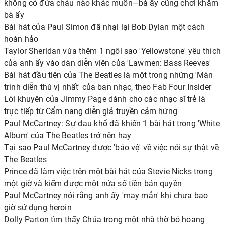
không có đứa cháu nào khác muốn—bà ấy cũng chơi khăm
bà ấy
Bài hát của Paul Simon đã nhại lại Bob Dylan một cách
hoàn hảo
Taylor Sheridan vừa thêm 1 ngôi sao 'Yellowstone' yêu thích
của anh ấy vào dàn diễn viên của 'Lawmen: Bass Reeves'
Bài hát đầu tiên của The Beatles là một trong những 'Màn
trình diễn thú vị nhất' của ban nhạc, theo Fab Four Insider
Lời khuyên của Jimmy Page dành cho các nhạc sĩ trẻ là
trực tiếp từ Cẩm nang diễn giả truyền cảm hứng
Paul McCartney: Sự đau khổ đã khiến 1 bài hát trong 'White
Album' của The Beatles trở nên hay
Tại sao Paul McCartney được 'bảo vệ' về việc nói sự thật về
The Beatles
Prince đã làm việc trên một bài hát của Stevie Nicks trong
một giờ và kiếm được một nửa số tiền bản quyền
Paul McCartney nói rằng anh ấy 'may mắn' khi chưa bao
giờ sử dụng heroin
Dolly Parton tìm thấy Chúa trong một nhà thờ bỏ hoang