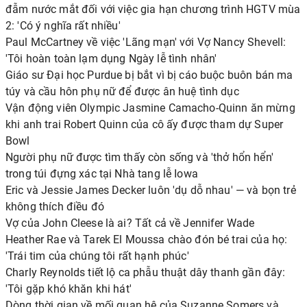
đẫm nước mắt đối với việc gia hạn chương trình HGTV mùa
2: 'Có ý nghĩa rất nhiều'
Paul McCartney về việc 'Lãng mạn' với Vợ Nancy Shevell:
'Tôi hoàn toàn lạm dụng Ngày lễ tình nhân'
Giáo sư Đại học Purdue bị bắt vì bị cáo buộc buôn bán ma
túy và cầu hôn phụ nữ để được ân huệ tình dục
Vận động viên Olympic Jasmine Camacho-Quinn ăn mừng
khi anh trai Robert Quinn của cô ấy được tham dự Super
Bowl
Người phụ nữ được tìm thấy còn sống và 'thở hổn hển'
trong túi đựng xác tại Nhà tang lễ Iowa
Eric và Jessie James Decker luôn 'dụ dỗ nhau' — và bọn trẻ
không thích điều đó
Vợ của John Cleese là ai? Tất cả về Jennifer Wade
Heather Rae và Tarek El Moussa chào đón bé trai của họ:
'Trái tim của chúng tôi rất hạnh phúc'
Charly Reynolds tiết lộ ca phẫu thuật dây thanh gần đây:
'Tôi gặp khó khăn khi hát'
Dòng thời gian về mối quan hệ của Suzanne Somers và