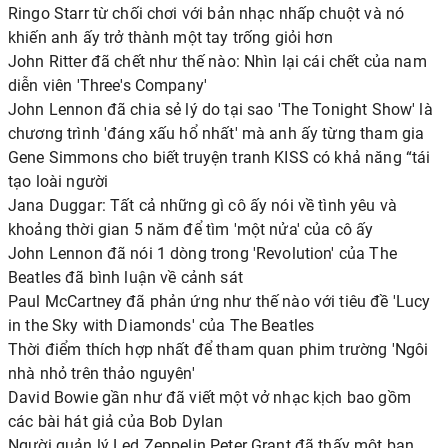
Ringo Starr từ chối chơi với bản nhạc nhấp chuột và nó
khiến anh ấy trở thành một tay trống giỏi hơn
John Ritter đã chết như thế nào: Nhìn lại cái chết của nam
diễn viên 'Three's Company'
John Lennon đã chia sẻ lý do tại sao 'The Tonight Show' là
chương trình 'đáng xấu hổ nhất' mà anh ấy từng tham gia
Gene Simmons cho biết truyện tranh KISS có khả năng “tái
tạo loài người
Jana Duggar: Tất cả những gì cô ấy nói về tình yêu và
khoảng thời gian 5 năm để tìm 'một nửa' của cô ấy
John Lennon đã nói 1 dòng trong 'Revolution' của The
Beatles đã bình luận về cảnh sát
Paul McCartney đã phản ứng như thế nào với tiêu đề 'Lucy
in the Sky with Diamonds' của The Beatles
Thời điểm thích hợp nhất để tham quan phim trường 'Ngôi
nhà nhỏ trên thảo nguyên'
David Bowie gần như đã viết một vở nhạc kịch bao gồm
các bài hát giả của Bob Dylan
Người quản lý Led Zeppelin Peter Grant đã thấy một ban