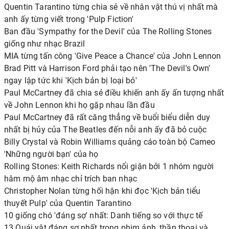
Quentin Tarantino từng chia sẻ về nhân vật thú vị nhất mà
anh ấy từng viết trong 'Pulp Fiction'
Ban đầu 'Sympathy for the Devil' của The Rolling Stones
giống như nhạc Brazil
MIA từng tấn công 'Give Peace a Chance' của John Lennon
Brad Pitt và Harrison Ford phải tạo nên 'The Devil's Own'
ngay lập tức khi 'Kịch bản bị loại bỏ'
Paul McCartney đã chia sẻ điều khiến anh ấy ấn tượng nhất
về John Lennon khi họ gặp nhau lần đầu
Paul McCartney đã rất căng thẳng về buổi biểu diễn duy
nhất bị hủy của The Beatles đến nỗi anh ấy đã bỏ cuộc
Billy Crystal và Robin Williams quảng cáo toàn bộ Cameo
'Những người bạn' của họ
Rolling Stones: Keith Richards nổi giận bởi 1 nhóm người
hâm mộ âm nhạc chỉ trích ban nhạc
Christopher Nolan từng hối hận khi đọc 'Kịch bản tiểu
thuyết Pulp' của Quentin Tarantino
10 giống chó 'đáng sợ' nhất: Danh tiếng so với thực tế
13 Quái vật đáng sợ nhất trong phim ảnh, thần thoại và