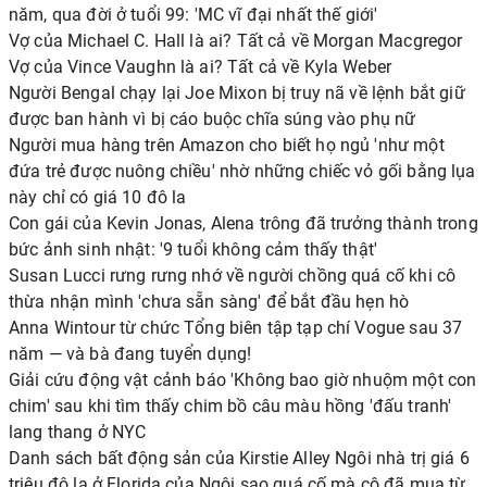
năm, qua đời ở tuổi 99: 'MC vĩ đại nhất thế giới'
Vợ của Michael C. Hall là ai? Tất cả về Morgan Macgregor
Vợ của Vince Vaughn là ai? Tất cả về Kyla Weber
Người Bengal chạy lại Joe Mixon bị truy nã về lệnh bắt giữ
được ban hành vì bị cáo buộc chĩa súng vào phụ nữ
Người mua hàng trên Amazon cho biết họ ngủ 'như một
đứa trẻ được nuông chiều' nhờ những chiếc vỏ gối bằng lụa
này chỉ có giá 10 đô la
Con gái của Kevin Jonas, Alena trông đã trưởng thành trong
bức ảnh sinh nhật: '9 tuổi không cảm thấy thật'
Susan Lucci rưng rưng nhớ về người chồng quá cố khi cô
thừa nhận mình 'chưa sẵn sàng' để bắt đầu hẹn hò
Anna Wintour từ chức Tổng biên tập tạp chí Vogue sau 37
năm — và bà đang tuyển dụng!
Giải cứu động vật cảnh báo 'Không bao giờ nhuộm một con
chim' sau khi tìm thấy chim bồ câu màu hồng 'đấu tranh'
lang thang ở NYC
Danh sách bất động sản của Kirstie Alley Ngôi nhà trị giá 6
triệu đô la ở Florida của Ngôi sao quá cố mà cô đã mua từ