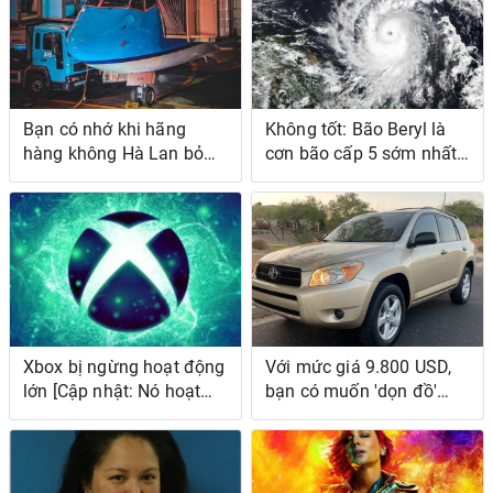
Bạn có nhớ khi hãng
Không tốt: Bão Beryl là
hàng không Hà Lan bỏ
cơn bão cấp 5 sớm nhất
440 con sóc vào máy hủy
trong lịch sử được ghi lại
tài liệu khổng lồ?
Xbox bị ngừng hoạt động
Với mức giá 9.800 USD,
lớn [Cập nhật: Nó hoạt
bạn có muốn 'dọn đồ'
động trở lại]
trong chiếc Toyota RAV4
2008 bảy chỗ này không?