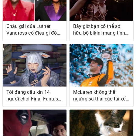
Cháu gái của Luther
Bây giờ bạn có thể sở
Vandross có điều gì đó
hữu bộ bikini mang tính
muốn nói về cuộc phỏng
biểu tượng nhất của khoa
vấn đau lòng sau cơn đột
học viễn tưởng
quỵ của ông với Oprah
Winfrey
Tôi đang cầu xin 14
McLaren không thể
người chơi Final Fantasy
ngừng sa thải các tài xế
chỉ đọc đoạn hội thoại
IndyCar, nó thực sự thích
trong Dawntrail
điều đó